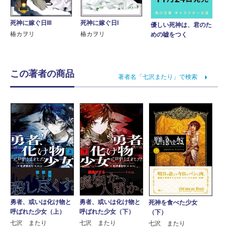
死神に嫁ぐ日III
死神に嫁ぐ日I
優しい死神は、君のた
椿カヲリ
椿カヲリ
めの嘘をつく
この著者の商品
著者名「七沢またり」で検索
勇者、或いは化け物と
勇者、或いは化け物と
死神を食べた少女
呼ばれた少女（上）
呼ばれた少女（下）
（下）
七沢 またり
七沢 またり
七沢 またり