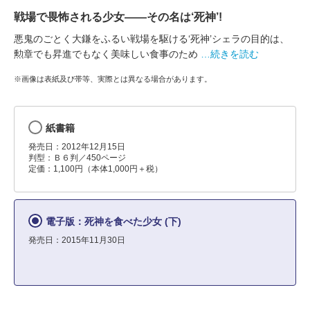
戦場で畏怖される少女――その名は‘死神’!
悪鬼のごとく大鎌をふるい戦場を駆ける‘死神’シェラの目的は、
勲章でも昇進でもなく美味しい食事のため
…続きを読む
※画像は表紙及び帯等、実際とは異なる場合があります。
紙書籍
発売日：2012年12月15日
判型：Ｂ６判／450ページ
定価：1,100円（本体1,000円＋税）
電子版：死神を食べた少女 (下)
発売日：2015年11月30日