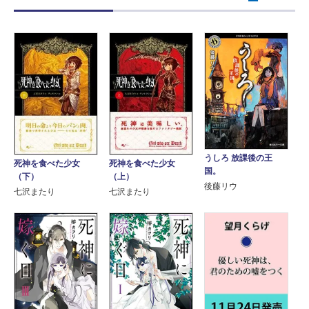
うしろ 放課後の王
死神を食べた少女
死神を食べた少女
国。
（下）
（上）
後藤リウ
七沢またり
七沢またり