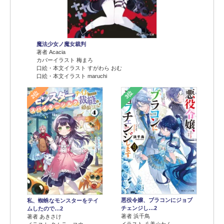
魔法少女ノ魔女裁判
著者 Acacia
カバーイラスト 梅まろ
口絵・本文イラスト すがわら おむ
口絵・本文イラスト maruchi
2位
3位
悪役令嬢、ブラコンにジョブ
私、蜘蛛なモンスターをテイ
チェンジし…2
ムしたので…2
著者 浜千鳥
著者 あきさけ
イラスト 八美☆わん