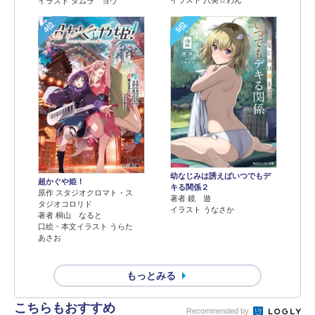
イラスト タムラ ヨウ
4位
5位
幼なじみは誘えばいつでもデ
超かぐや姫！
キる関係２
原作 スタジオクロマト・ス
著者 鏡 遊
タジオコロリド
イラスト うなさか
著者 桐山 なると
口絵・本文イラスト うらた
あさお
もっとみる
こちらもおすすめ
Recommended by