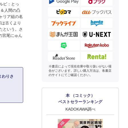
(ルビ：とっ
怪＆人間の凸
ャリア組の名
察は古くより
たという。さ
の宮尾にゅん
※書店によって現在在庫や取り扱いがない場
合がございます。詳しい購入方法は、各書店
のサイトにてご確認ください。
まわりさ
本 （コミック）
ベストセラーランキング
KADOKAWA調べ
1位