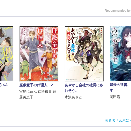
Recommended b
さん1
妖怪の遺書、
座敷童子の代理人 2
あやかし会社の社長にさ
す
れそう。
宮尾にゅん 仁科裕貴 細
岡田遥
居美恵子
水沢あきと
著者名「宮尾に