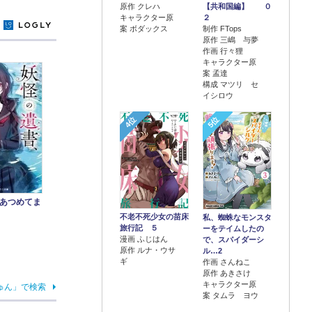
原作 クレハ
【共和国編】 ０
キャラクター原
２
y
案 ボダックス
制作 FTops
原作 三嶋 与夢
作画 行々狸
キャラクター原
案 孟達
構成 マツリ セ
イシロウ
4位
5位
あつめてま
不老不死少女の苗床
私、蜘蛛なモンスタ
旅行記 ５
ーをテイムしたの
漫画 ふじはん
で、スパイダーシ
原作 ルナ・ウサ
ル…2
ギ
作画 さんねこ
原作 あきさけ
キャラクター原
ゅん」で検索
案 タムラ ヨウ