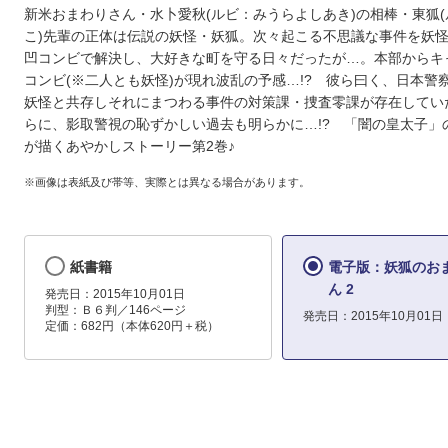
新米おまわりさん・水卜愛秋(ルビ：みうらよしあき)の相棒・東狐
こ)先輩の正体は伝説の妖怪・妖狐。次々起こる不思議な事件を妖
凹コンビで解決し、大好きな町を守る日々だったが…。本部からキ
コンビ(※二人とも妖怪)が現れ波乱の予感…!? 彼ら曰く、日本警
妖怪と共存しそれにまつわる事件の対策課・捜査零課が存在してい
らに、影取警視の恥ずかしい過去も明らかに…!? 「闇の皇太子」
が描くあやかしストーリー第2巻♪
※画像は表紙及び帯等、実際とは異なる場合があります。
紙書籍
電子版：妖狐のお
ん 2
発売日：2015年10月01日
判型：Ｂ６判／146ページ
発売日：2015年10月01日
定価：682円（本体620円＋税）