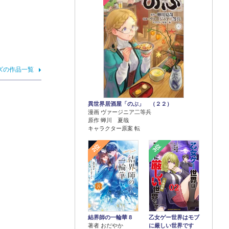
ズの作品一覧
異世界居酒屋「のぶ」 （２２）
漫画 ヴァージニア二等兵
原作 蝉川 夏哉
キャラクター原案 転
2位
3位
結界師の一輪華 8
乙女ゲー世界はモブ
著者 おだやか
に厳しい世界です