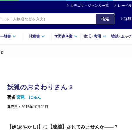
カテゴリ・ジャンル一覧
レーベル
検索
詳細
一般書
児童書
学習参考書
生活
実用
雑誌
ムック
・
・
2
妖狐のおまわりさん 2
著者
宮尾 にゅん
発売日：
2015年10月01日
【妖(あやかし)】に【逮捕】されてみませんか――？