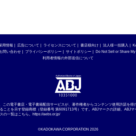
採用情報
広告について
ライセンスについて
書店様向け
法人様一括購入
K
お問い合わせ
プライバシーポリシー
サイトポリシー
Do Not Sell or Share My
利用者情報の外部送信について
は、この電子書店・電子書籍配信サービスが、著作権者からコンテンツ使用許諾を得
ることを示す登録商標（登録番号 第6091713号）です。ABJマークの詳細、ABJ
スの一覧はこちら。
https://aebs.or.jp/
©KADOKAWA CORPORATION 2026