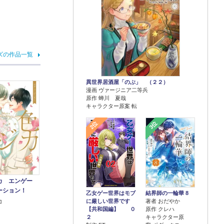
ズの作品一覧
異世界居酒屋「のぶ」 （２２）
漫画 ヴァージニア二等兵
原作 蝉川 夏哉
キャラクター原案 転
2位
3位
カ エンゲー
ーション！
乙女ゲー世界はモブ
結界師の一輪華 8
に厳しい世界です
著者 おだやか
コ
【共和国編】 ０
原作 クレハ
２
キャラクター原