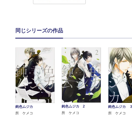
同じシリーズの作品
鈍色ムジカ 2
鈍色ムジカ
鈍色ムジカ 
所 ケメコ
所 ケメコ
所 ケメコ