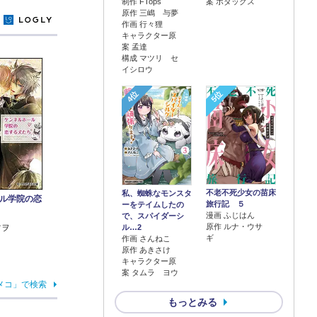
制作 FTops
案 ボダックス
原作 三嶋 与夢
y
作画 行々狸
キャラクター原
案 孟達
構成 マツリ セ
イシロウ
4位
5位
不老不死少女の苗床
私、蜘蛛なモンスタ
ル学院の恋
旅行記 ５
ーをテイムしたの
漫画 ふじはん
で、スパイダーシ
原作 ルナ・ウサ
ル…2
ツヲ
ギ
作画 さんねこ
原作 あきさけ
キャラクター原
案 タムラ ヨウ
メコ」で検索
もっとみる