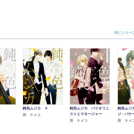
同じシリー
３
鈍色ムジカ ４
鈍色ムジカ バイオリニ
鈍色ムジ
ストとマネージャー
ジ・バケ
所 ケメコ
所 ケメコ
所 ケメ