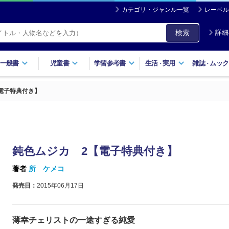
カテゴリ・ジャンル一覧
レーベル
検索
詳細
一般書
児童書
学習参考書
生活
実用
雑誌
ムック
・
・
電子特典付き】
鈍色ムジカ 2【電子特典付き】
著者
所 ケメコ
発売日：
2015年06月17日
薄幸チェリストの一途すぎる純愛