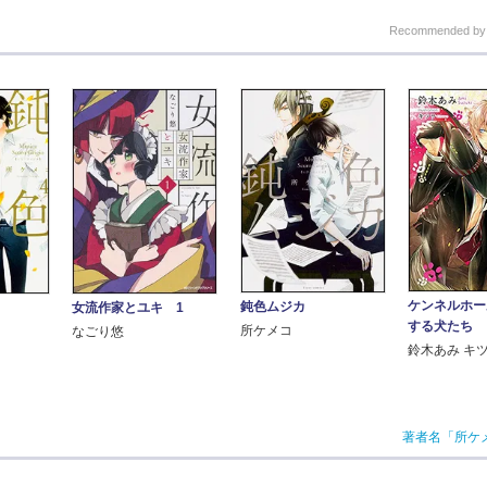
Recommended b
ケンネルホー
鈍色ムジカ
女流作家とユキ 1
する犬たち
所ケメコ
なごり悠
鈴木あみ キ
著者名「所ケ