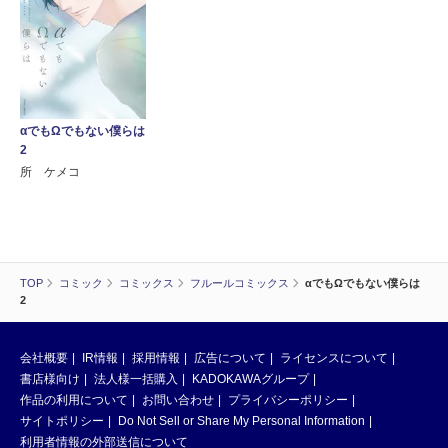
αでもΩでもない僕らは
2
所 ケメコ
TOP
コミック
コミックス
フルールコミックス
αでもΩでもない僕らは
2
会社概要
IR情報
採用情報
広告について
ライセンスについて
書店様向け
法人様一括購入
KADOKAWAグループ
作品の利用について
お問い合わせ
プライバシーポリシー
サイトポリシー
Do Not Sell or Share My Personal Information
利用者情報の外部送信について