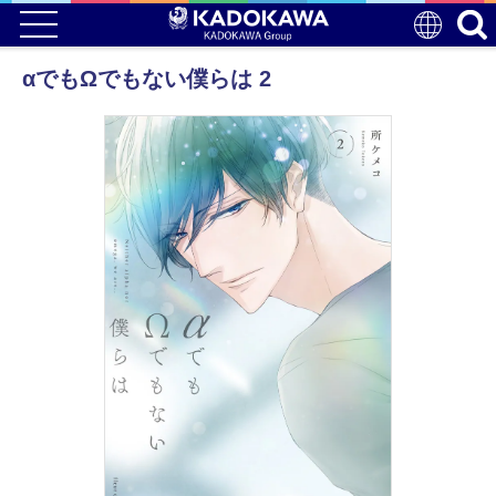
αでもΩでもない僕らは 2