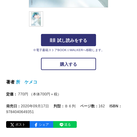
試し読みをする
※電子書籍ストアBOOK☆WALKERへ移動します。
購入する
著者
所 ケメコ
定価：
770
円
（本体
700
円＋税）
発売日：
2020年09月17日
判型：
Ｂ６判
ページ数：
162
ISBN：
9784040649351
ポスト
シェア
送る