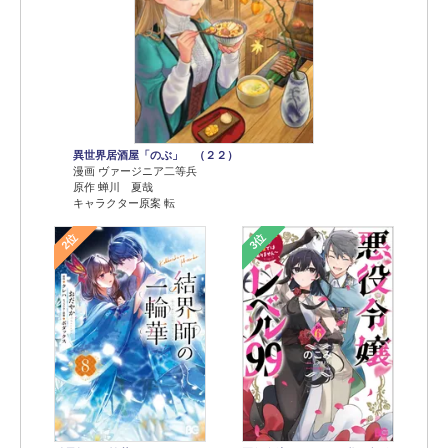
異世界居酒屋「のぶ」 （２２）
漫画 ヴァージニア二等兵
原作 蝉川 夏哉
キャラクター原案 転
2位
3位