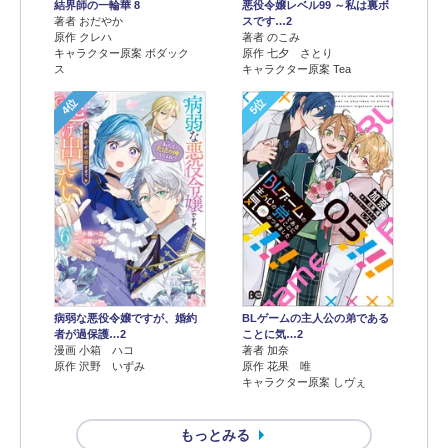
結界師の一輪華 8
悪役令嬢レベル99 ～私は裏ボ
著者 おだやか
スです…2
原作 クレハ
著者 のこみ
キャラクター原案 ボダック
原作 七夕 さとり
ス
キャラクター原案 Tea
4位
5位
病弱な悪役令嬢ですが、婚約
BLゲームの主人公の弟である
者が過保護…2
ことに気…2
漫画 小箱 ハコ
著者 加奈
原作 沢野 いずみ
原作 花果 唯
キャラクター原案 しヴぇ
もっとみる