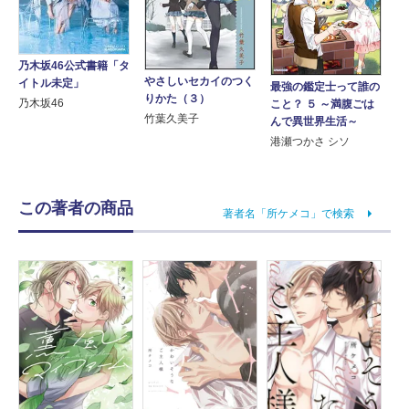
乃木坂46公式書籍「タ
やさしいセカイのつく
イトル未定」
最強の鑑定士って誰の
りかた（３）
乃木坂46
こと？ ５ ～満腹ごは
竹葉久美子
んで異世界生活～
港瀬つかさ シソ
この著者の商品
著者名「所ケメコ」で検索