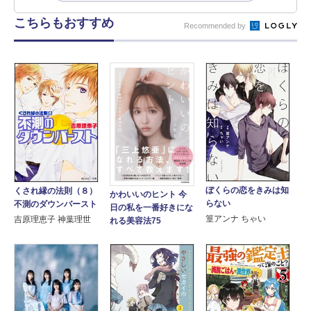
こちらもおすすめ
Recommended by
ぼくらの恋をきみは知
くされ縁の法則（８）
かわいいのヒント 今
らない
不測のダウンバースト
日の私を一番好きにな
篁アンナ ちゃい
吉原理恵子 神葉理世
れる美容法75