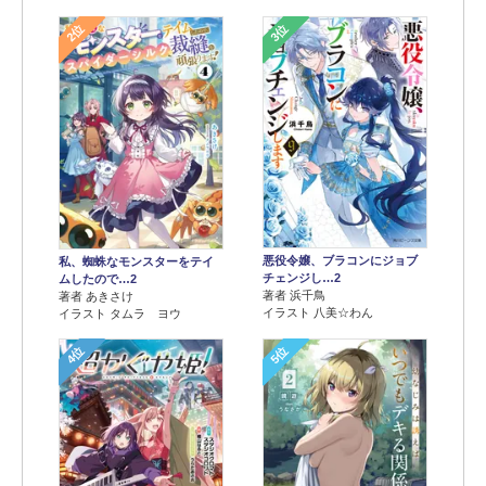
2位
3位
悪役令嬢、ブラコンにジョブ
私、蜘蛛なモンスターをテイ
チェンジし…2
ムしたので…2
著者 浜千鳥
著者 あきさけ
イラスト 八美☆わん
イラスト タムラ ヨウ
4位
5位