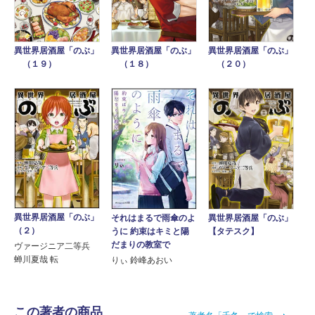
異世界居酒屋「のぶ」
異世界居酒屋「のぶ」
異世界居酒屋「のぶ」
（１８）
（１９）
（２０）
異世界居酒屋「のぶ」
異世界居酒屋「のぶ」
それはまるで雨傘のよ
（２）
【タテスク】
うに 約束はキミと陽
だまりの教室で
ヴァージニア二等兵
蝉川夏哉 転
りぃ 鈴峰あおい
この著者の商品