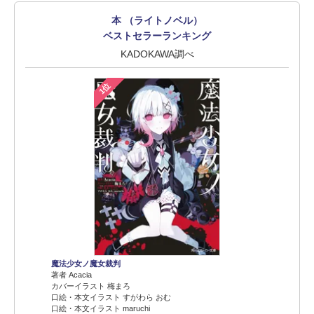
本 （ライトノベル）
ベストセラーランキング
KADOKAWA調べ
1位
魔法少女ノ魔女裁判
著者 Acacia
カバーイラスト 梅まろ
口絵・本文イラスト すがわら おむ
口絵・本文イラスト maruchi