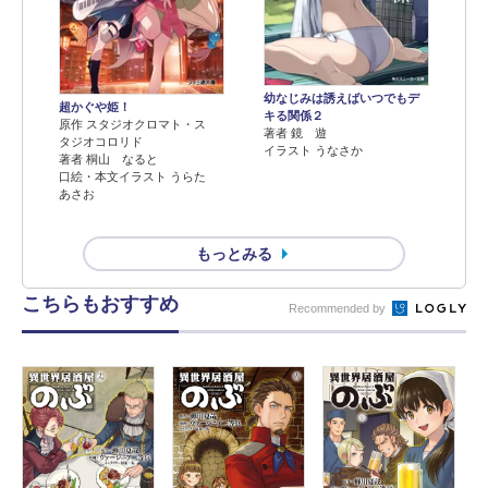
幼なじみは誘えばいつでもデ
超かぐや姫！
キる関係２
原作 スタジオクロマト・ス
著者 鏡 遊
タジオコロリド
イラスト うなさか
著者 桐山 なると
口絵・本文イラスト うらた
あさお
もっとみる
こちらもおすすめ
Recommended by