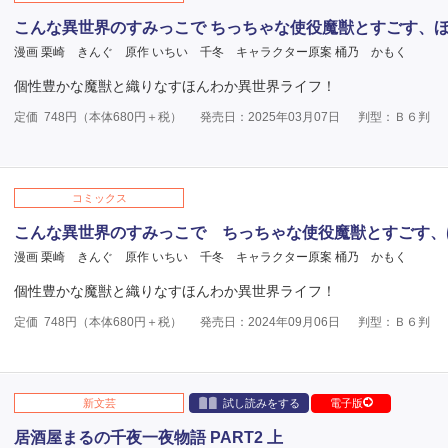
こんな異世界のすみっこで ちっちゃな使役魔獣とすごす、ほ
漫画 栗崎 きんぐ
原作 いちい 千冬
キャラクター原案 桶乃 かもく
個性豊かな魔獣と織りなすほんわか異世界ライフ！
定価
748
円（本体
680
円＋税）
発売日：2025年03月07日
判型：Ｂ６判
コミックス
こんな異世界のすみっこで ちっちゃな使役魔獣とすごす、
漫画 栗崎 きんぐ
原作 いちい 千冬
キャラクター原案 桶乃 かもく
個性豊かな魔獣と織りなすほんわか異世界ライフ！
定価
748
円（本体
680
円＋税）
発売日：2024年09月06日
判型：Ｂ６判
新文芸
試し読みをする
電子版
居酒屋まるの千夜一夜物語 PART2 上