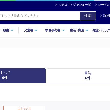
カテゴリ・ジャンル一覧
レーベル
検索
詳細
一般書
児童書
学習参考書
生活
実用
雑誌
ムック
・
・
すべて
書誌
6
件
6
件
コミックス