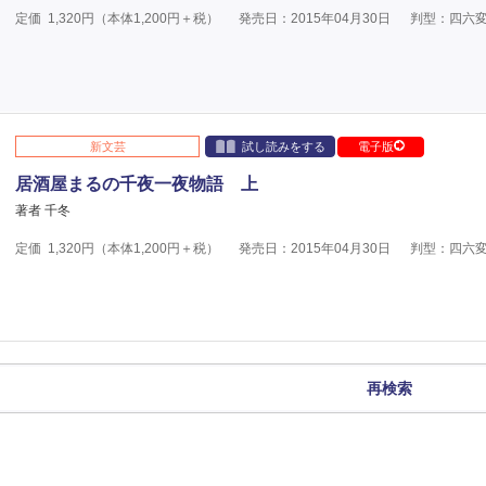
定価
1,320
円（本体
1,200
円＋税）
発売日：2015年04月30日
判型：四六
新文芸
試し読みをする
電子版
居酒屋まるの千夜一夜物語 上
著者 千冬
定価
1,320
円（本体
1,200
円＋税）
発売日：2015年04月30日
判型：四六
再検索