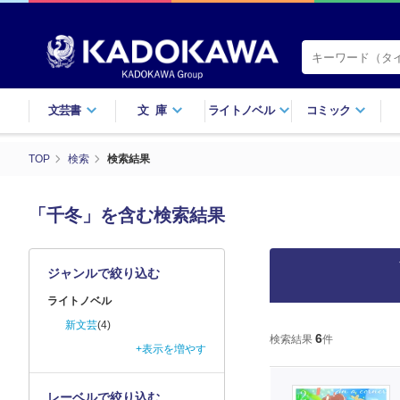
文芸書
文庫
ライトノベル
コミック
TOP
検索
検索結果
「千冬」を含む検索結果
ジャンルで絞り込む
ライトノベル
新文芸
(4)
6
検索結果
件
+表示を増やす
レーベルで絞り込む