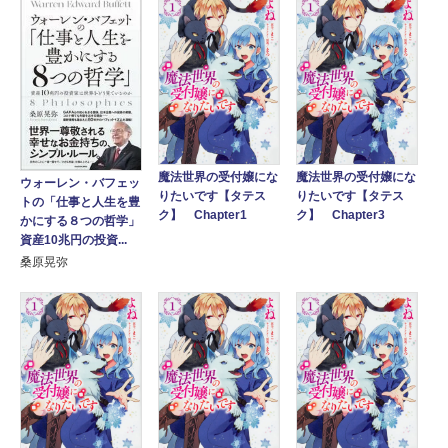
魔法世界の受付嬢にな
魔法世界の受付嬢にな
ウォーレン・バフェッ
りたいです【タテス
りたいです【タテス
トの「仕事と人生を豊
ク】 Chapter1
ク】 Chapter3
かにする８つの哲学」
資産10兆円の投資...
桑原晃弥