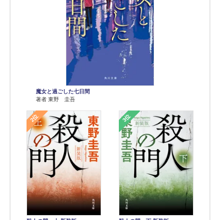
魔女と過ごした七日間
著者 東野 圭吾
2位
3位