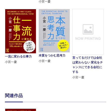
小宮一慶
本質をつかむ思考力
一流に変わる仕事力
言ってるだけでは会社
小宮一慶
小宮一慶
は変わらない 変化をチ
ャンスにできる会社に
する
小宮一慶
関連作品