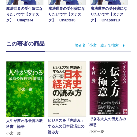
魔法世界の受付嬢にな
魔法世界の受付嬢にな
魔法世界の受付嬢にな
りたいです【タテス
りたいです【タテス
りたいです【タテス
ク】 Chapter4
ク】 Chapter6
ク】 Chapter10
この著者の商品
著者名「小宮一慶」で検索
できる大人の伝え方の
ビジネスを「先読み」
人生が変わる最高の教
極意
する人の日本経済史の
科書 論語
小宮一慶
読み方
小宮一慶