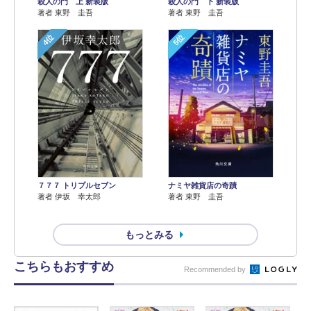
殺人の門 上 新装版
殺人の門 下 新装版
著者 東野 圭吾
著者 東野 圭吾
4位
5位
７７７ トリプルセブン
ナミヤ雑貨店の奇蹟
著者 伊坂 幸太郎
著者 東野 圭吾
もっとみる
こちらもおすすめ
Recommended by