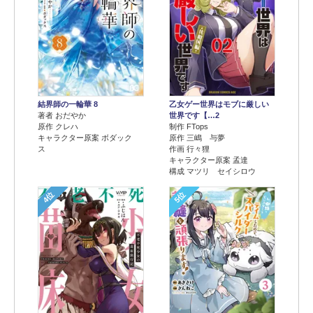
結界師の一輪華 8
乙女ゲー世界はモブに厳しい
著者 おだやか
世界です【…2
原作 クレハ
制作 FTops
キャラクター原案 ボダック
原作 三嶋 与夢
ス
作画 行々狸
キャラクター原案 孟達
構成 マツリ セイシロウ
4位
5位