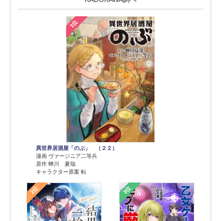
1位
異世界居酒屋「のぶ」 （２２）
漫画 ヴァージニア二等兵
原作 蝉川 夏哉
キャラクター原案 転
2位
3位