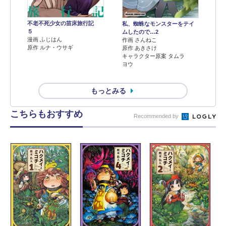
不老不死少女の苗床旅行記
私、蜘蛛なモンスターをテイ
５
ムしたので…2
漫画 ふじはん
作画 さんねこ
原作 ルナ・ウサギ
原作 あきさけ
キャラクター原案 タムラ
ヨウ
もっとみる
こちらもおすすめ
Recommended by