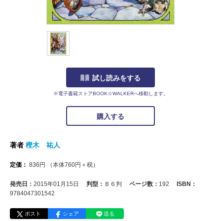
試し読みをする
※電子書籍ストアBOOK☆WALKERへ移動します。
購入する
著者
樫木 祐人
定価：
836
円
（本体
760
円＋税）
発売日：
2015年01月15日
判型：
Ｂ６判
ページ数：
192
ISBN：
9784047301542
ポスト
シェア
送る