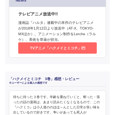
NEWS
テレビアニメ放送中!!
漫画誌『ハルタ』連載中の本作のテレビアニメ
が2018年1月12日より放送中（AT-X、TOKYO-
MXほか）。アニメーション制作をLerche（ラル
ケ）、美術を草薙が担当。
TVアニメ「ハクメイとミコチ」
「ハクメイとミコチ 3巻」感想・レビュー
※ユーザーによる個人の感想です
待ちに待った３巻です。年齢を重ねていくと、斬った・張
ったの話の漫画は、あまり読みたくなくなるもので、この
『ハクミコ』は小人達ののほほ～んとした日常が良い味を
出しているので好きです。争いがあっても死人が