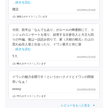
…続きを読む
桜父
2015年01月18日
103
人がナイス！しています
今回、前半は「なんでもあり」がルールの蜂蜜館にて、コ
ンジュのコンサートを巡り、妨害する古参住人と大立ち回
りの中編。後は一話読み切りで、家（大樹の根元）の上の
思わぬ住人達と出会ったり、イワシ親方と街に遊
…続きを読む
T.Y.
2015年01月15日
90
人がナイス！しています
イワシの魅力全開です！というかハクメイとイワシの関係
良いなぁ！
exsoy
2015年02月05日
77
人がナイス！しています
レビューをもっと見る