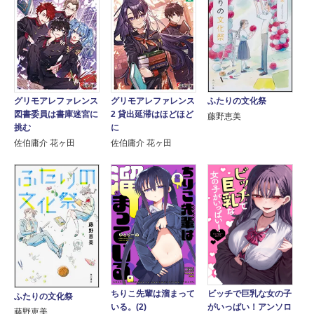
グリモアレファレンス
グリモアレファレンス
ふたりの文化祭
図書委員は書庫迷宮に
2 貸出延滞はほどほど
藤野恵美
挑む
に
佐伯庸介 花ヶ田
佐伯庸介 花ヶ田
ちりこ先輩は溜まって
ビッチで巨乳な女の子
ふたりの文化祭
いる。(2)
がいっぱい！アンソロ
藤野恵美