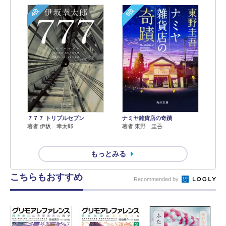
4位
5位
７７７ トリプルセブン
ナミヤ雑貨店の奇蹟
著者 伊坂 幸太郎
著者 東野 圭吾
もっとみる
こちらもおすすめ
Recommended by