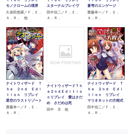
ｔｉｏｎ リプレイ
ｔｉｏｎ リプレイ
ｔｉｏｎ リプレイ
モノクロームの境界
エターナルブレイヴ
蒼穹のエンゲージ
久保田悠羅／Ｆ．Ｅ．
田中信二／Ｆ．Ｅ．
齋藤幸一／Ｆ．Ｅ．
Ａ．Ｒ． 他
Ａ．Ｒ．
Ａ．Ｒ．
ナイトウィザード Ｔ
ナイトウィザード Ｔ
ナイトウィザードＴｈ
ｈｅ ２ｎｄ Ｅｄｉ
ｈｅ ２ｎｄ Ｅｄｉ
ｅ２ｎｄＥｄｉｔｉｏ
ｔｉｏｎ リプレイ
ｔｉｏｎ リプレイ
ｎリプレイ 愛はさだ
星空のラストリゾート
マリオネットの方程式
め さだめは死
齋藤幸一／Ｆ．Ｅ．
田中信二／Ｆ．Ｅ．
田中 天 他
Ａ．Ｒ．
Ａ．Ｒ．