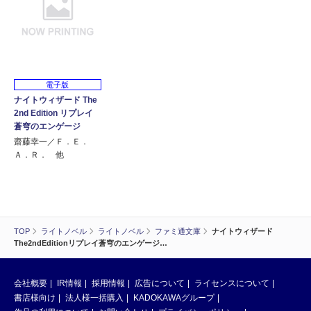
電子版
ナイトウィザード The
2nd Edition リプレイ
蒼穹のエンゲージ
齋藤幸一／Ｆ．Ｅ．
Ａ．Ｒ． 他
TOP
ライトノベル
ライトノベル
ファミ通文庫
ナイトウィザード
The2ndEditionリプレイ蒼穹のエンゲージ…
会社概要
IR情報
採用情報
広告について
ライセンスについて
書店様向け
法人様一括購入
KADOKAWAグループ