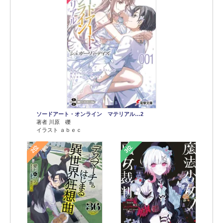
ソードアート・オンライン マテリアル…2
著者 川原 礫
イラスト ａｂｅｃ
2位
3位