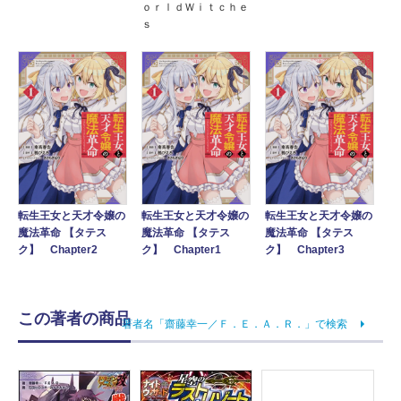
ｏｒｌｄＷｉｔｃｈｅ
ｓ
転生王女と天才令嬢の
転生王女と天才令嬢の
転生王女と天才令嬢の
魔法革命 【タテス
魔法革命 【タテス
魔法革命 【タテス
ク】 Chapter2
ク】 Chapter1
ク】 Chapter3
この著者の商品
著者名「齋藤幸一／Ｆ．Ｅ．Ａ．Ｒ．」で検索