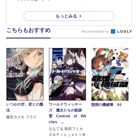
もっとみる
こちらもおすすめ
Recommended by
いつかの空、君との魔
ワールドウィッチー
競煙の機械箒 04
法
ズ 魔女たちの航跡
雲 Contrail of Wit
藤宮カズキ フライ
ches ...
ななてる 島田フミカ
ネ＆ＰｒｏｊｅｋｔＷ