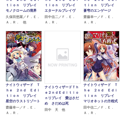
ｔｉｏｎ リプレイ
ｔｉｏｎ リプレイ
ｔｉｏｎ リプレイ
モノクロームの境界
エターナルブレイヴ
蒼穹のエンゲージ
久保田悠羅／Ｆ．Ｅ．
田中信二／Ｆ．Ｅ．
齋藤幸一／Ｆ．Ｅ．
Ａ．Ｒ． 他
Ａ．Ｒ．
Ａ．Ｒ．
ナイトウィザード Ｔ
ナイトウィザード Ｔ
ナイトウィザードＴｈ
ｈｅ ２ｎｄ Ｅｄｉ
ｈｅ ２ｎｄ Ｅｄｉ
ｅ２ｎｄＥｄｉｔｉｏ
ｔｉｏｎ リプレイ
ｔｉｏｎ リプレイ
ｎリプレイ 愛はさだ
星空のラストリゾート
マリオネットの方程式
め さだめは死
齋藤幸一／Ｆ．Ｅ．
田中信二／Ｆ．Ｅ．
田中 天 他
Ａ．Ｒ．
Ａ．Ｒ．