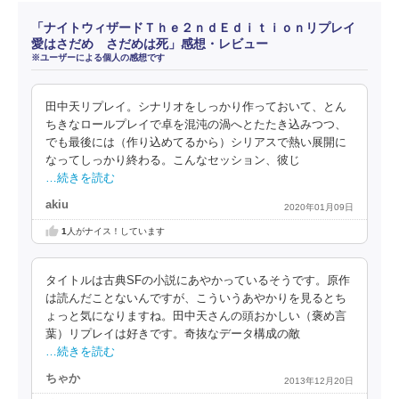
「ナイトウィザードＴｈｅ２ｎｄＥｄｉｔｉｏｎリプレイ
愛はさだめ さだめは死」感想・レビュー
※ユーザーによる個人の感想です
田中天リプレイ。シナリオをしっかり作っておいて、とん
ちきなロールプレイで卓を混沌の渦へとたたき込みつつ、
でも最後には（作り込めてるから）シリアスで熱い展開に
なってしっかり終わる。こんなセッション、彼じ
…続きを読む
akiu
2020年01月09日
1
人がナイス！しています
タイトルは古典SFの小説にあやかっているそうです。原作
は読んだことないんですが、こういうあやかりを見るとち
ょっと気になりますね。田中天さんの頭おかしい（褒め言
葉）リプレイは好きです。奇抜なデータ構成の敵
…続きを読む
ちゃか
2013年12月20日