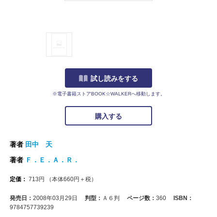
試し読みをする
※電子書籍ストアBOOK☆WALKERへ移動します。
購入する
著者
田中 天
著者
Ｆ．Ｅ．Ａ．Ｒ．
定価：
713
円
（本体
660
円＋税）
発売日：
2008年03月29日
判型：
Ａ６判
ページ数：
360
ISBN：
9784757739239