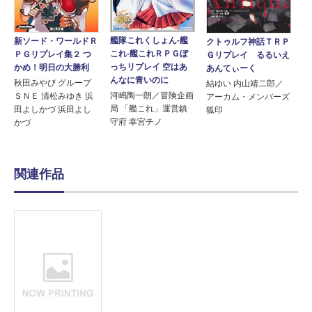
艦隊これくしょん‐艦
新ソード・ワールドＲ
クトゥルフ神話ＴＲＰ
これ‐艦これＲＰＧぼ
ＰＧリプレイ集２ つ
Ｇリプレイ るるいえ
っちリプレイ 空はあ
かめ！明日の大勝利
あんてぃーく
んなに青いのに
秋田みやび グループ
結ゆい 内山靖二郎／
河嶋陶一朗／冒険企画
ＳＮＥ 清松みゆき 浜
アーカム・メンバーズ
局 「艦これ」運営鎮
田よしかづ 浜田よし
狐印
守府 幸宮チノ
かづ
関連作品