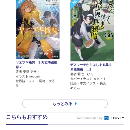
4位
5位
ヤエブキ機関 千万丈塔踏破
デスマーチからはじまる異世
録２
界狂想曲 …2
著者 安里 アサト
著者 愛七 ひろ
イラスト necomi
カバーイラスト ｓｈｒｉ
世界観イラスト 尾崎 伊万
口絵・本文イラスト 長浜
里
めぐみ
もっとみる
こちらもおすすめ
Recommended by