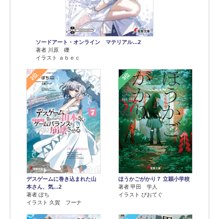
ソードアート・オンライン マテリアル…2
著者 川原 礫
イラスト ａｂｅｃ
2位
3位
デスゲームに巻き込まれた山
ほうかごがかり７ 立穎小学校
本さん、気…2
著者 甲田 学人
著者 ぽち
イラスト ぴおてぐ
イラスト 久賀 フーナ