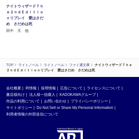
ナイトウィザードＴｈ
ｅ２ｎｄＥｄｉｔｉｏ
ｎリプレイ 愛はさだ
め さだめは死
田中 天 他
TOP
ライトノベル
ライトノベル
ファミ通文庫
ナイトウィザードＴｈｅ
２ｎｄＥｄｉｔｉｏｎリプレイ 愛はさだめ さだめは死
会社概要
IR情報
採用情報
広告について
ライセンスについて
書店様向け
法人様一括購入
KADOKAWAグループ
作品の利用について
お問い合わせ
プライバシーポリシー
サイトポリシー
Do Not Sell or Share My Personal Information
利用者情報の外部送信について