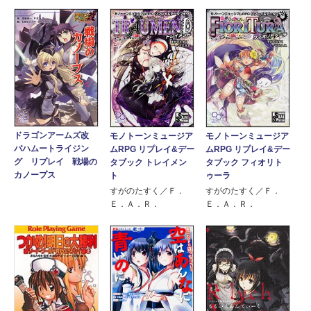
ドラゴンアームズ改
モノトーンミュージア
モノトーンミュージア
バハムートライジン
ムRPG リプレイ&デー
ムRPG リプレイ&デー
グ リプレイ 戦場の
タブック トレイメン
タブック フィオリト
カノープス
ト
ゥーラ
すがのたすく／Ｆ．
すがのたすく／Ｆ．
Ｅ．Ａ．Ｒ．
Ｅ．Ａ．Ｒ．