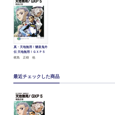
真・天地無用！魎皇鬼外
伝 天地無用！ＧＸＰ５
梶島 正樹 他
最近チェックした商品