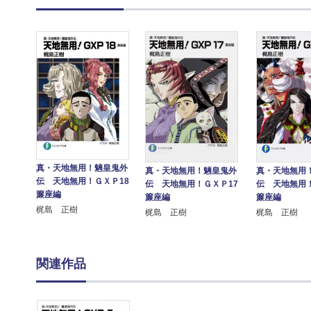
真・天地無用！魎皇鬼外
真・天地無用
真・天地無用！魎皇鬼外
伝 天地無用！ＧＸＰ18
伝 天地無用！
伝 天地無用！ＧＸＰ17
簾座編
簾座編
簾座編
梶島 正樹
梶島 正樹
梶島 正樹
関連作品