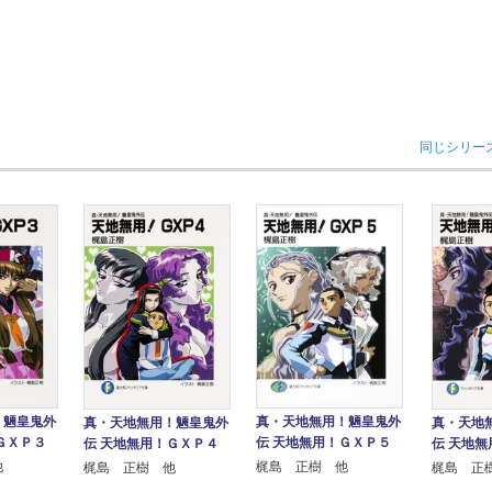
同じシリー
！魎皇鬼外
真・天地無用！魎皇鬼外
真・天地無用！魎皇鬼外
真・天地
ＧＸＰ３
伝 天地無用！ＧＸＰ５
伝 天地無用！ＧＸＰ４
伝 天地
他
梶島 正樹 他
梶島 正樹 他
梶島 正