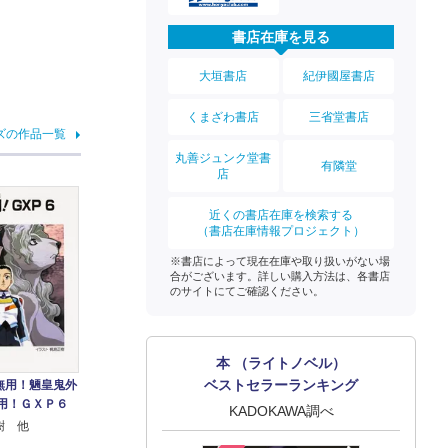
書店在庫を見る
大垣書店
紀伊國屋書店
くまざわ書店
三省堂書店
ズの作品一覧
丸善ジュンク堂書
有隣堂
店
近くの書店在庫を検索する
（書店在庫情報プロジェクト）
※書店によって現在在庫や取り扱いがない場
合がございます。詳しい購入方法は、各書店
のサイトにてご確認ください。
本 （ライトノベル）
ベストセラーランキング
無用！魎皇鬼外
無用！ＧＸＰ６
KADOKAWA調べ
樹 他