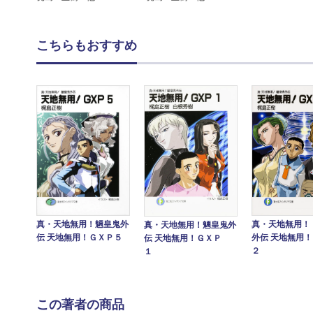
こちらもおすすめ
真・天地無用！
真・天地無用！魎皇鬼外
真・天地無用！魎皇鬼外
外伝 天地無用
伝 天地無用！ＧＸＰ５
伝 天地無用！ＧＸＰ
２
１
この著者の商品