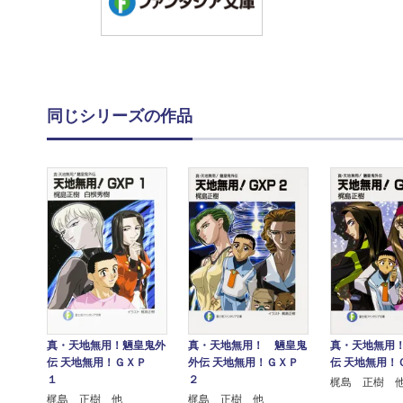
同じシリーズの作品
真・天地無用！ 魎皇鬼
真・天地無用
真・天地無用！魎皇鬼外
外伝 天地無用！ＧＸＰ
伝 天地無用！
伝 天地無用！ＧＸＰ
２
１
梶島 正樹 
梶島 正樹 他
梶島 正樹 他