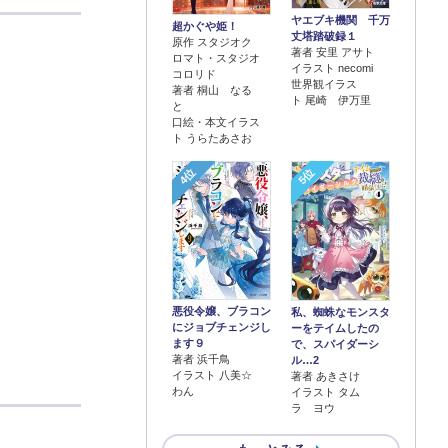
ヤエブキ機関 千万
超かぐや姫！
丈塔踏破録１
原作 スタジオク
著者 安里 アサト
ロマト・スタジオ
イラスト necomi
コロリド
世界観イラス
著者 桐山 なる
ト 尾崎 伊万里
と
口絵・本文イラス
ト うらたあさお
4位
5位
悪役令嬢、ブラコン
私、蜘蛛なモンスタ
にジョブチェンジし
ーをテイムしたの
ます９
で、スパイダーシ
著者 浜千鳥
ル…2
イラスト 八美☆
著者 あきさけ
わん
イラスト タム
ラ ヨウ