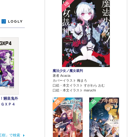
1位
y
魔法少女ノ魔女裁判
著者 Acacia
カバーイラスト 梅まろ
口絵・本文イラスト すがわら おむ
口絵・本文イラスト maruchi
！魎皇鬼外
2位
3位
！ＧＸＰ４
正樹」で検索