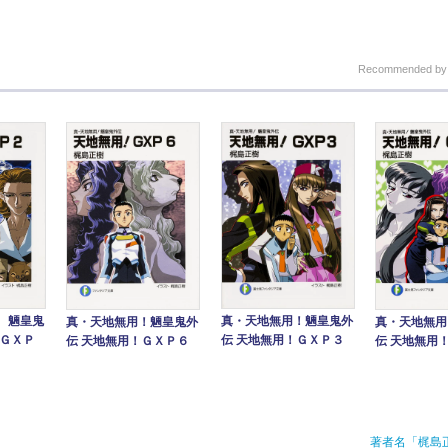
Recommended b
 魎皇鬼
真・天地無用！魎皇鬼外
真・天地無用！魎皇鬼外
真・天地無用
！ＧＸＰ
伝 天地無用！ＧＸＰ３
伝 天地無用！ＧＸＰ６
伝 天地無用
著者名「梶島