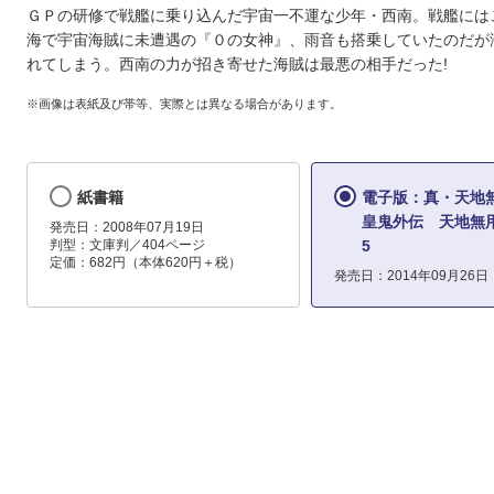
ＧＰの研修で戦艦に乗り込んだ宇宙一不運な少年・西南。戦艦には
海で宇宙海賊に未遭遇の『０の女神』、雨音も搭乗していたのだが
れてしまう。西南の力が招き寄せた海賊は最悪の相手だった!
※画像は表紙及び帯等、実際とは異なる場合があります。
紙書籍
電子版：真・天地
皇鬼外伝 天地無用
発売日：2008年07月19日
判型：文庫判／404ページ
5
定価：682円（本体620円＋税）
発売日：2014年09月26日