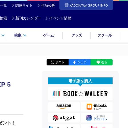
一覧
関連サイト
作品公募
KADOKAWA GROUP INFO
検索
新刊カレンダー
イベント情報
映像
ゲーム
グッズ
スクール
ポスト
シェア
送る
電子版を購入
 5
ゼント！