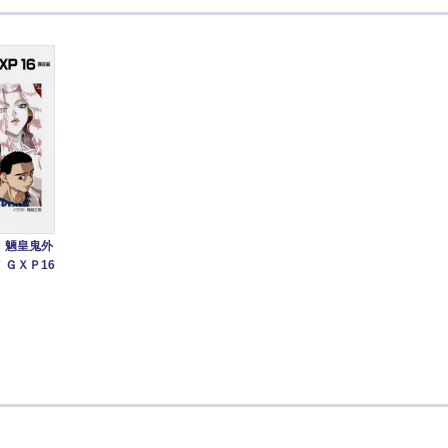
！魎皇鬼外
ＧＸＰ16