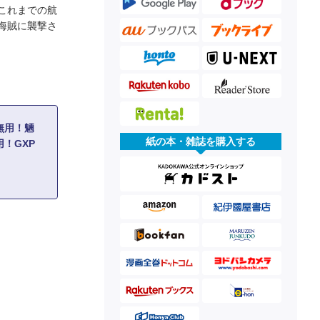
これまでの航
海賊に襲撃さ
無用！魎
紙の本・雑誌を購入する
！GXP