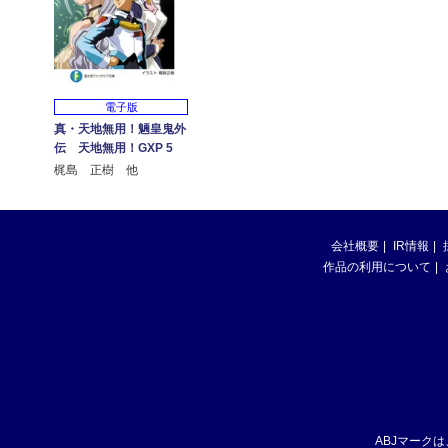
電子版
真・天地無用！魎皇鬼外
伝 天地無用！GXP 5
梶島 正樹 他
会社概要
IR情報
作品の利用について
ABJマーク