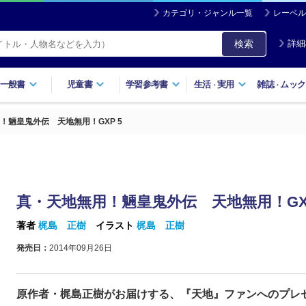
カテゴリ・ジャンル一覧
レーベル
検索
詳細
一般書
児童書
学習参考書
生活
実用
雑誌
ムック
・
・
！魎皇鬼外伝 天地無用！GXP 5
真・天地無用！魎皇鬼外伝 天地無用！GXP
著者
梶島 正樹
イラスト
梶島 正樹
発売日：
2014年09月26日
原作者・梶島正樹がお届けする、『天地』ファンへのプレ