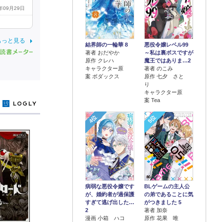
4年09月29日
もっと見る
結界師の一輪華 8
悪役令嬢レベル99
著者 おだやか
～私は裏ボスですが
原作 クレハ
魔王ではありま…2
キャラクター原
著者 のこみ
案 ボダックス
原作 七夕 さと
り
キャラクター原
案 Tea
y
4位
5位
病弱な悪役令嬢です
BLゲームの主人公
が、婚約者が過保護
の弟であることに気
すぎて逃げ出した…
がつきました 5
2
著者 加奈
漫画 小箱 ハコ
原作 花果 唯