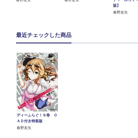
春野友矢
春野友矢
版】
春野友矢
最近チェックした商品
ディーふらぐ！９巻 Ｏ
ＡＤ付き特装版
春野友矢