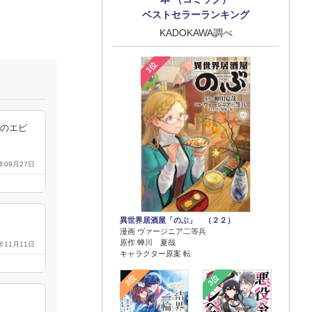
ベストセラーランキング
KADOKAWA調べ
1位
達のエピ
4年09月27日
異世界居酒屋「のぶ」 （２２）
漫画 ヴァージニア二等兵
原作 蝉川 夏哉
4年11月11日
キャラクター原案 転
2位
3位