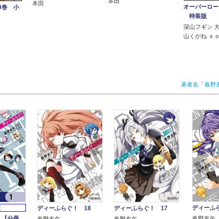
本田
本田
オーバーロー
9巻 小
特装版
深山フギン 
山くがね ｓ
著者名「春野
ディーふら
版
ディーふらぐ！ 18
ディーふらぐ！ 17
！【分冊
春野友矢