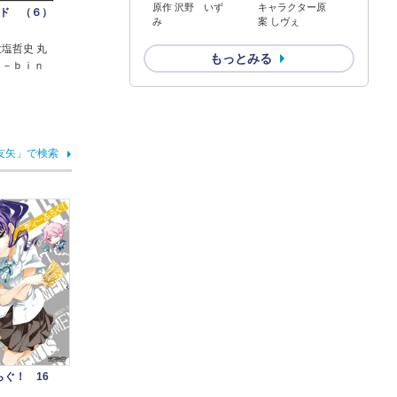
原作 沢野 いず
キャラクター原
ド （６）
み
案 しヴぇ
大塩哲史 丸
もっとみる
ｏ－ｂｉｎ
友矢」で検索
ぐ！ 16