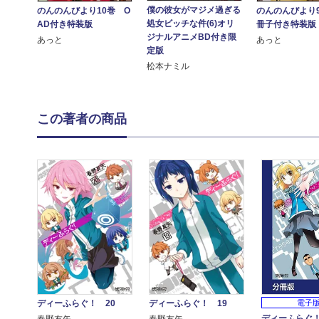
僕の彼女がマジメ過ぎる
のんのんびより10巻 O
のんのんびより
処女ビッチな件(6)オリ
AD付き特装版
冊子付き特装版
ジナルアニメBD付き限
あっと
あっと
定版
松本ナミル
この著者の商品
電子
ディーふらぐ！ 20
ディーふらぐ！ 19
ディーふらぐ