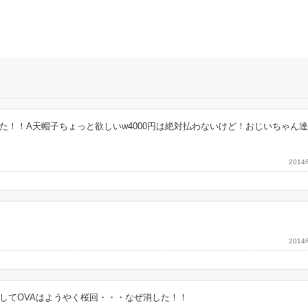
！！A天帽子ちょっと欲しいw4000円は絶対払わないけど！おじいちゃん
201
201
してOVAはようやく桜回・・・なぜ消した！！