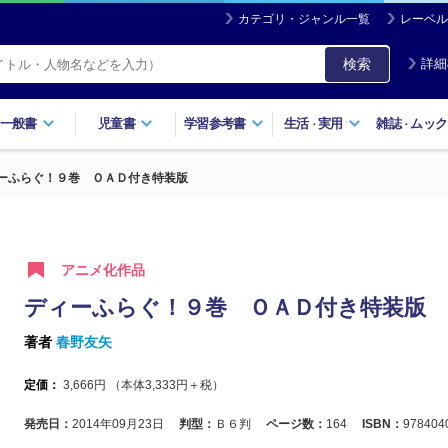
カテゴリ・ジャンル一覧
レーベル
検索
詳細
一般書
児童書
学習参考書
生活
実用
雑誌
ムック
・
・
ーふらぐ！９巻 ＯＡＤ付き特装版
アニメ化作品
ディーふらぐ！９巻 ＯＡＤ付き特装版
著者
春野友矢
定価：
3,666
円 （本体
3,333
円＋税）
発売日：
2014年09月23日
判型：
Ｂ６判
ページ数：
164
ISBN：
978404