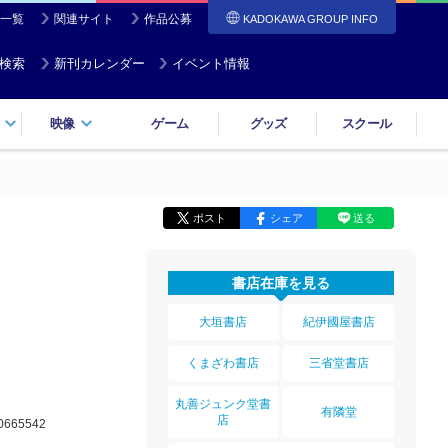
一覧
関連サイト
作品公募
KADOKAWA GROUP INFO
検索
新刊カレンダー
イベント情報
映像
ゲーム
グッズ
スクール
ポスト
シェア
送る
書店在庫を見る
大垣書店
紀伊國屋書店
くまざわ書店
三省堂書店
丸善ジュンク堂書
有隣堂
店
0665542