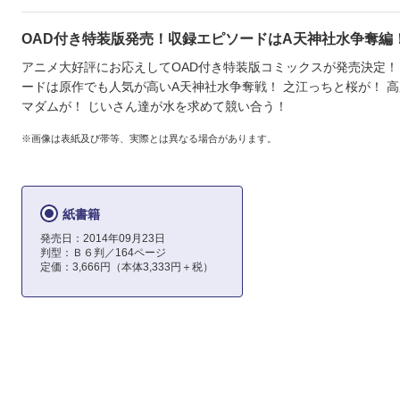
OAD付き特装版発売！収録エピソードはA天神社水争奪編
アニメ大好評にお応えしてOAD付き特装版コミックスが発売決定！
ードは原作でも人気が高いA天神社水争奪戦！ 之江っちと桜が！ 
マダムが！ じいさん達が水を求めて競い合う！
※画像は表紙及び帯等、実際とは異なる場合があります。
紙書籍
発売日：2014年09月23日
判型：Ｂ６判／164ページ
定価：3,666円（本体3,333円＋税）