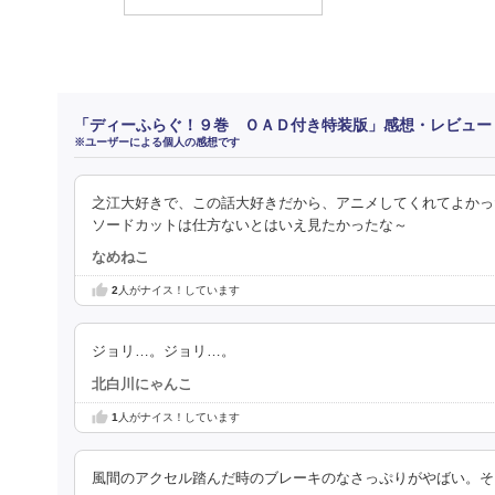
「ディーふらぐ！９巻 ＯＡＤ付き特装版」感想・レビュー
※ユーザーによる個人の感想です
之江大好きで、この話大好きだから、アニメしてくれてよかった
ソードカットは仕方ないとはいえ見たかったな～
なめねこ
2
人がナイス！しています
ジョリ…。ジョリ…。
北白川にゃんこ
1
人がナイス！しています
風間のアクセル踏んだ時のブレーキのなさっぷりがやばい。そ