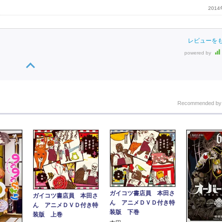
201
レビューを
powered by
Recommended b
ガイコツ書店員 本田さ
ガイコツ書店員 本田さ
ん アニメＤＶＤ付き特
ん アニメＤＶＤ付き特
装版 下巻
装版 上巻