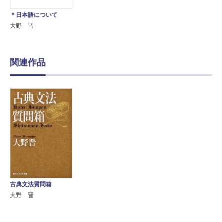
＊日本語について
大野 晋
関連作品
古典文法質問箱
大野 晋