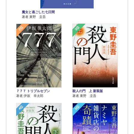
魔女と過ごした七日間
著者 東野 圭吾
2位
3位
７７７ トリプルセブン
殺人の門 上 新装版
著者 伊坂 幸太郎
著者 東野 圭吾
4位
5位