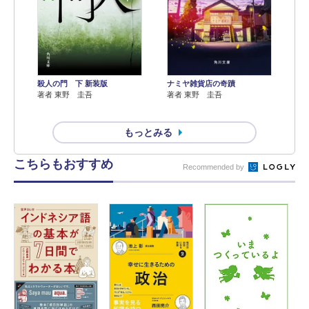
殺人の門 下 新装版
ナミヤ雑貨店の奇蹟
著者 東野 圭吾
著者 東野 圭吾
もっとみる
こちらもおすすめ
Recommended by