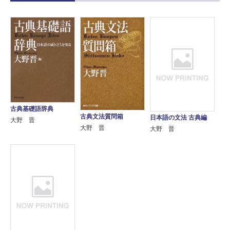
古典基礎語辞典
古典文法質問箱
日本語の文法 古典編
大野 晋
大野 晋
大野 晋