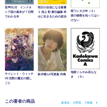
音声DL付 インドネ
明日の自信になる教養
呪ワレタ少年（２）
シア語の基本が７日間
２ 池上 彰 責任編集 幸
彼の秘密を知ってはい
でわかる本
せに生きるための政治
けない
地獄くらやみ花もな
サイレント・ウィッチ
鈴木曉1st写真集 共鳴
き （９）
VII 沈黙の魔女の隠し
ごと
この著者の商品
著者名「大野晋」で検索