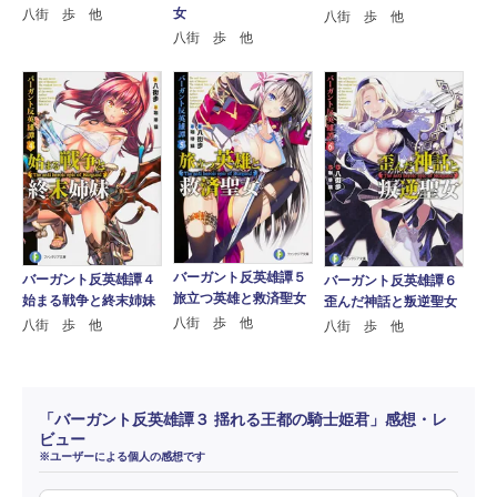
女
八街 歩 他
八街 歩 他
八街 歩 他
バーガント反英雄譚５
バーガント反英雄譚４
バーガント反英雄譚６
旅立つ英雄と救済聖女
始まる戦争と終末姉妹
歪んだ神話と叛逆聖女
八街 歩 他
八街 歩 他
八街 歩 他
「バーガント反英雄譚３ 揺れる王都の騎士姫君」感想・レ
ビュー
※ユーザーによる個人の感想です