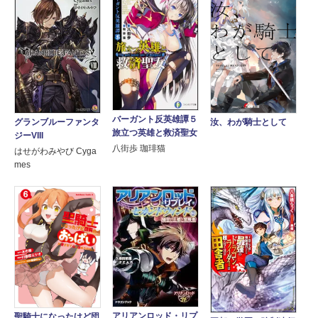
バーガント反英雄譚５
グランブルーファンタ
汝、わが騎士として
旅立つ英雄と救済聖女
ジーVIII
八街歩 珈琲猫
はせがわみやび Cyga
mes
アリアンロッド・リプ
聖騎士になったけど団