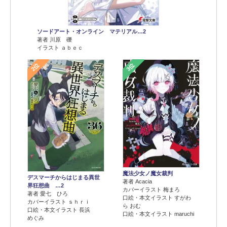
ソードアート・オンライン マテリアル…2
著者 川原 礫
イラスト ａｂｅｃ
2位
3位
魔法少女ノ魔女裁判
デスマーチからはじまる異世
著者 Acacia
界狂想曲 …2
カバーイラスト 梅まろ
著者 愛七 ひろ
口絵・本文イラスト すがわ
カバーイラスト ｓｈｒｉ
ら おむ
口絵・本文イラスト 長浜
口絵・本文イラスト maruchi
めぐみ