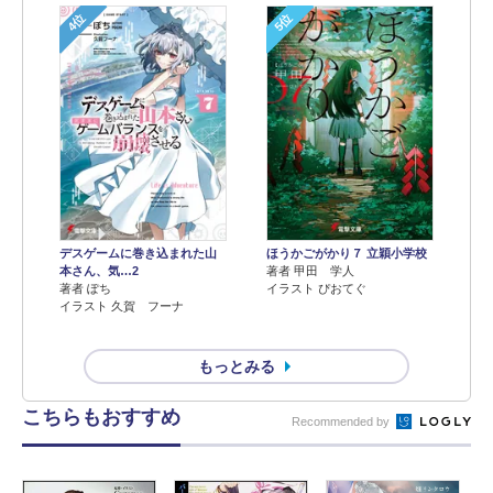
4位
5位
デスゲームに巻き込まれた山
ほうかごがかり７ 立穎小学校
本さん、気…2
著者 甲田 学人
著者 ぽち
イラスト ぴおてぐ
イラスト 久賀 フーナ
もっとみる
こちらもおすすめ
Recommended by