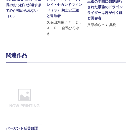
王都の学園に強制連行
レイ・セカンドウィン
長のおっぱいが凄すぎ
された最強のドラゴン
ド（３） 騎士と王都
て心が清められない
ライダーは超が付くほ
と冒険者
（６）
ど田舎者
久保田悠羅／Ｆ．Ｅ．
八茶橋らっく 典樹
Ａ．Ｒ． 合鴨ひろゆ
き
関連作品
バーガント反英雄譚