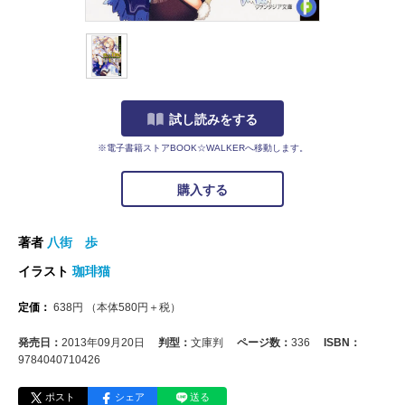
試し読みをする
※電子書籍ストアBOOK☆WALKERへ移動します。
購入する
著者
八街 歩
イラスト
珈琲猫
定価：
638
円
（本体
580
円＋税）
発売日：
2013年09月20日
判型：
文庫判
ページ数：
336
ISBN：
9784040710426
ポスト
シェア
送る