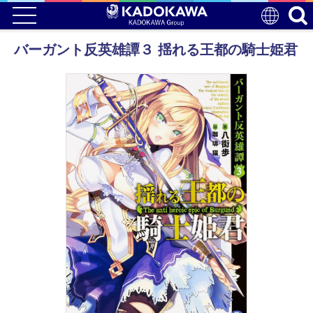
バーガント反英雄譚３ 揺れる王都の騎士姫君