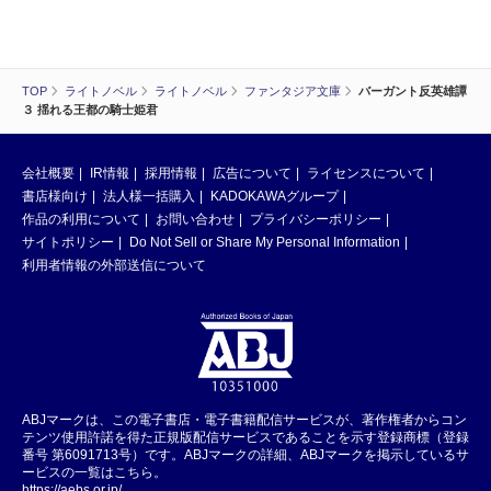
TOP
ライトノベル
ライトノベル
ファンタジア文庫
バーガント反英雄譚
３ 揺れる王都の騎士姫君
会社概要
IR情報
採用情報
広告について
ライセンスについて
書店様向け
法人様一括購入
KADOKAWAグループ
作品の利用について
お問い合わせ
プライバシーポリシー
サイトポリシー
Do Not Sell or Share My Personal Information
利用者情報の外部送信について
ABJマークは、この電子書店・電子書籍配信サービスが、著作権者からコン
テンツ使用許諾を得た正規版配信サービスであることを示す登録商標（登録
番号 第6091713号）です。ABJマークの詳細、ABJマークを掲示しているサ
ービスの一覧はこちら。
https://aebs.or.jp/