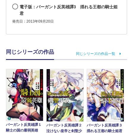
電子版：バーガント反英雄譚3 揺れる王都の騎士姫
君
発売日：2013年09月20日
同じシリーズの作品
同じシリーズの作品一覧
バーガント反英雄譚１
バーガント反英雄譚２
バーガント反英雄譚３
騎士の国の最弱英雄
泣けない皇帝と剣聖少
揺れる王都の騎士姫君