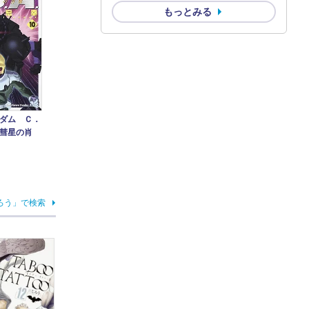
もっとみる
ダム Ｃ．
彗星の肖
ろう」で検索