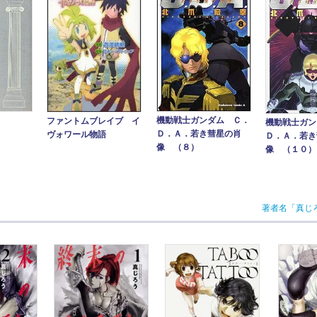
機動戦士ガンダム Ｃ．
ファントムブレイブ イ
機動戦士ガン
Ｄ．Ａ．若き彗星の肖
ヴォワール物語
Ｄ．Ａ．若き
像 （８）
像 （１０）
著者名「真じ