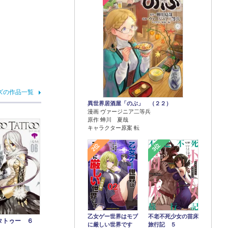
ズの作品一覧
異世界居酒屋「のぶ」 （２２）
漫画 ヴァージニア二等兵
原作 蝉川 夏哉
キャラクター原案 転
2位
3位
乙女ゲー世界はモブ
不老不死少女の苗床
タトゥー ６
に厳しい世界です
旅行記 ５