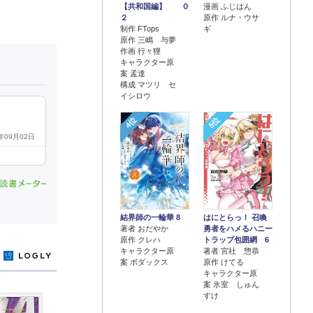
【共和国編】 ０
漫画 ふじはん
２
原作 ルナ・ウサ
制作 FTops
ギ
原作 三嶋 与夢
作画 行々狸
キャラクター原
案 孟達
構成 マツリ セ
イシロウ
4位
5位
6年09月02日
結界師の一輪華 8
はにとらっ！ 召喚
著者 おだやか
勇者をハメるハニー
原作 クレハ
トラップ包囲網 6
キャラクター原
著者 宮社 惣恭
y
案 ボダックス
原作 けてる
キャラクター原
案 氷室 しゅん
すけ