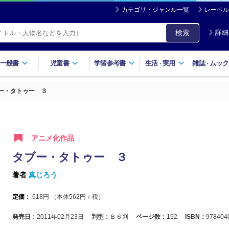
カテゴリ・ジャンル一覧
レーベル
検索
詳細
一般書
児童書
学習参考書
生活
実用
雑誌
ムック
・
・
ー・タトゥー ３
アニメ化作品
タブー・タトゥー ３
著者
真じろう
定価：
618
円 （本体
562
円＋税）
発売日：
2011年02月23日
判型：
Ｂ６判
ページ数：
192
ISBN：
978404