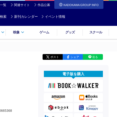
一覧
関連サイト
作品公募
KADOKAWA GROUP INFO
検索
新刊カレンダー
イベント情報
映像
ゲーム
グッズ
スクール
ポスト
シェア
送る
電子版を購入
0665368