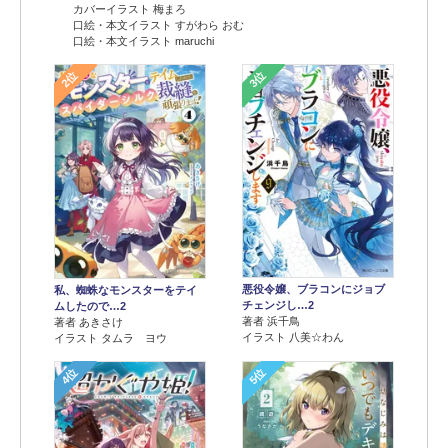
カバーイラスト 梅まろ
口絵・本文イラスト すがわら おむ
口絵・本文イラスト maruchi
2位
3位
悪役令嬢、ブラコンにジョブ
私、蜘蛛なモンスターをテイ
チェンジし…2
ムしたので…2
著者 浜千鳥
著者 あきさけ
イラスト 八美☆わん
イラスト タムラ ヨウ
4位
5位