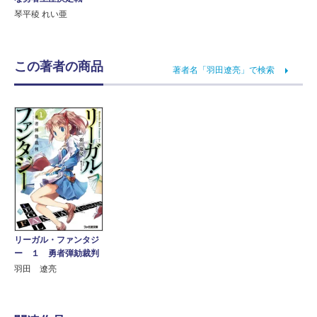
琴平稜 れい亜
この著者の商品
著者名「羽田遼亮」で検索
リーガル・ファンタジ
ー １ 勇者弾劾裁判
羽田 遼亮