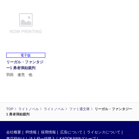
電子版
リーガル・ファンタジ
ー1 勇者弾劾裁判
羽田 遼亮 他
TOP
ライトノベル
ライトノベル
ファミ通文庫
リーガル・ファンタジー
1 勇者弾劾裁判
会社概要
IR情報
採用情報
広告について
ライセンスについて
書店様向け
法人様一括購入
KADOKAWAグループ