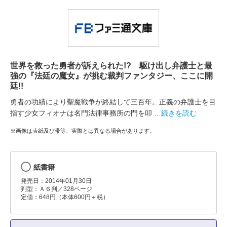
世界を救った勇者が訴えられた!? 駆け出し弁護士と最
強の『法廷の魔女』が挑む裁判ファンタジー、ここに開
廷!!
勇者の功績により聖魔戦争が終結して三百年。正義の弁護士を目
指す少女フィオナは名門法律事務所の門を叩
…続きを読む
※画像は表紙及び帯等、実際とは異なる場合があります。
紙書籍
発売日：2014年01月30日
判型：Ａ６判／328ページ
定価：648円（本体600円＋税）