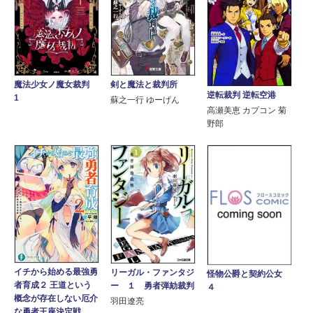
剣と魔法と裁判所
魔法少女ノ魔女裁判
逆転裁判 逆転空港
1
蘇之一行 ゆーげん
高瀬美恵 カプコン 菊
野郎
イチから始める最強勇
リーガル・ファンタジ
怪物公爵と契約公女
者育成２ 王道という
ー １ 勇者弾劾裁判
４
概念が存在しない厄介
羽田遼亮
な勇者王座決定戦