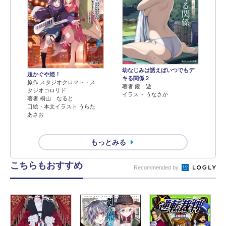
幼なじみは誘えばいつでもデ
超かぐや姫！
キる関係２
原作 スタジオクロマト・ス
著者 鏡 遊
タジオコロリド
イラスト うなさか
著者 桐山 なると
口絵・本文イラスト うらた
あさお
もっとみる
こちらもおすすめ
Recommended by