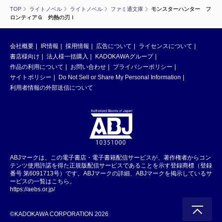
TOP
ライトノベル
ライトノベル
ファミ通文庫
モンスターハンター フ
ロンティアＧ 灼熱の刃Ｉ
会社概要
IR情報
採用情報
広告について
ライセンスについて
書店様向け
法人様一括購入
KADOKAWAグループ
作品の利用について
お問い合わせ
プライバシーポリシー
サイトポリシー
Do Not Sell or Share My Personal Information
利用者情報の外部送信について
ABJマークは、この電子書店・電子書籍配信サービスが、著作権者からコン
テンツ使用許諾を得た正規版配信サービスであることを示す登録商標（登録
番号 第6091713号）です。ABJマークの詳細、ABJマークを掲示しているサ
ービスの一覧はこちら。
https://aebs.or.jp/
©KADOKAWA CORPORATION 2026