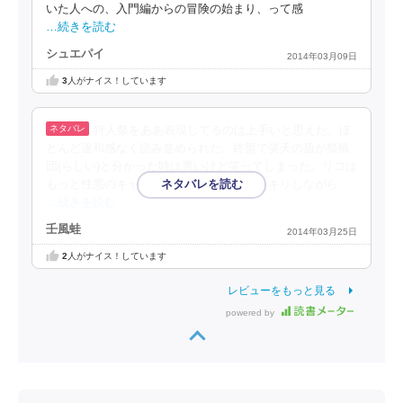
いた人への、入門編からの冒険の始まり、って感
…続きを読む
シュエパイ
2014年03月09日
3
人がナイス！しています
狩人祭をああ表現してるのは上手いと思えた。ほ
とんど違和感なく読み進められた。終盤で昊天の盾が祭猟
団(らしい)と分かった時は悪いけど笑ってしまった。リコは
もっと性悪のキャラかと思って、少しキリキリしながら
…続きを読む
壬風蛙
2014年03月25日
2
人がナイス！しています
レビューをもっと見る
powered by