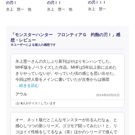
の刃ＩＩＩ
の刃Ｉ
の刃ＩＩ
氷上 慧一
氷上 慧一 他
氷上 慧一 他
「モンスターハンター フロンティアＧ 灼熱の刃Ｉ」感
想・レビュー
※ユーザーによる個人の感想です
氷上慧一さんの久しぶり新刊はやはりモンハンでした。
MHF版をノベライズした作品。MHFは5年以上前に止めた
きりやっていないが、やっていた頃の感じを思い出せた。
今回は狩人祭をメインに書いていたが次巻からは猟団
…続きを読む
アウル
2014年03月01日
8
人がナイス！しています
オー、ネット版だとこんなモンスターが出るんだなぁ、と
感心しつつの新シリーズ。ゴゴモア闘ってみたい！と、リ
コはイイ性格をしてるなぁ（笑）ほかのシリーズで遊んで