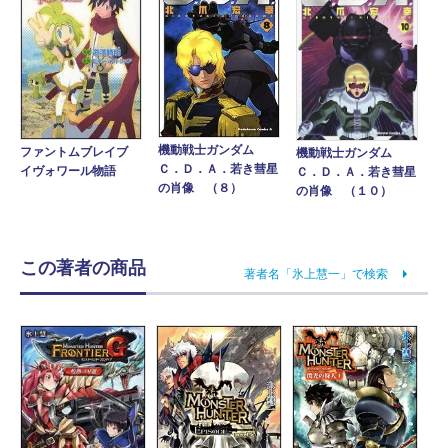
機動戦士ガンダム
ファントムブレイブ
機動戦士ガンダム
Ｃ．Ｄ．Ａ．若き彗星
イヴォワール物語
Ｃ．Ｄ．Ａ．若き彗星
の肖像 （８）
の肖像 （１０）
この著者の商品
著者名「氷上慧一」で検索