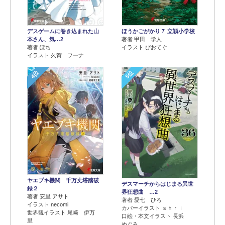
デスゲームに巻き込まれた山
ほうかごがかり７ 立穎小学校
本さん、気…2
著者 甲田 学人
著者 ぽち
イラスト ぴおてぐ
イラスト 久賀 フーナ
4位
5位
ヤエブキ機関 千万丈塔踏破
デスマーチからはじまる異世
録２
界狂想曲 …2
著者 安里 アサト
著者 愛七 ひろ
イラスト necomi
カバーイラスト ｓｈｒｉ
世界観イラスト 尾崎 伊万
口絵・本文イラスト 長浜
里
めぐみ