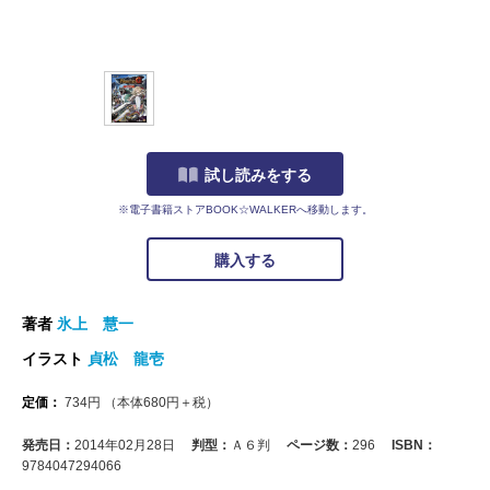
試し読みをする
※電子書籍ストアBOOK☆WALKERへ移動します。
購入する
著者
氷上 慧一
イラスト
貞松 龍壱
定価：
734
円
（本体
680
円＋税）
発売日：
2014年02月28日
判型：
Ａ６判
ページ数：
296
ISBN：
9784047294066