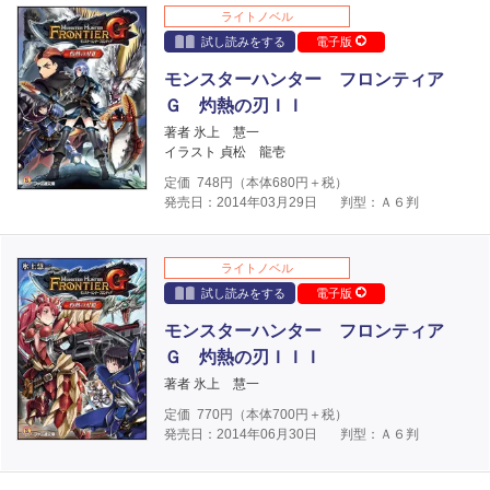
ライトノベル
試し読みをする
電子版
モンスターハンター フロンティア
Ｇ 灼熱の刃ＩＩ
著者 氷上 慧一
イラスト 貞松 龍壱
定価
748
円（本体
680
円＋税）
発売日：2014年03月29日
判型：Ａ６判
ライトノベル
試し読みをする
電子版
モンスターハンター フロンティア
Ｇ 灼熱の刃ＩＩＩ
著者 氷上 慧一
定価
770
円（本体
700
円＋税）
発売日：2014年06月30日
判型：Ａ６判