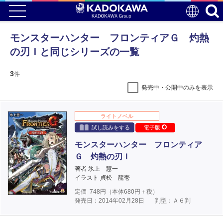
モンスターハンター フロンティアＧ 灼熱
の刃Ｉと同じシリーズの一覧
3
件
発売中・公開中のみを表示
ライトノベル
試し読みをする
電子版
モンスターハンター フロンティア
Ｇ 灼熱の刃Ｉ
著者 氷上 慧一
イラスト 貞松 龍壱
定価
748
円（本体
680
円＋税）
発売日：2014年02月28日
判型：Ａ６判