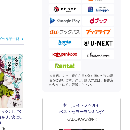
ズの作品一覧
※書店によって現在在庫や取り扱いがない場
合がございます。詳しい購入方法は、各書店
のサイトにてご確認ください。
本 （ライトノベル）
ベストセラーランキング
オタクにしてや
俺をリア充にし
KADOKAWA調べ
６
 他