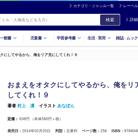
カテゴリ・ジャンル一覧
レーベル
検索
詳細
一般書
児童書
学習参考書
生活
実用
雑誌
ムック
・
・
クにしてやるから、俺をリア充にしてくれ！９
おまえをオタクにしてやるから、俺をリ
してくれ！９
著者
村上 凛
イラスト
あなぽん
定価：
638
円 （本体
580
円＋税）
発売日：
2014年02月20日
判型：
文庫判
ページ数：
256
ISBN：
978404