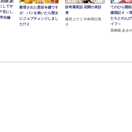
にしてや
妖奇庵夜話 花闇の来訪
てのひら開拓
断罪された悪役令嬢です
ア充にし
者
建国記４ ～
が、パンを焼いたら聖女
大学生編
たちとのんび
にジョブチェンジしまし
榎田ユウリ 中村明日美
イフ～
た!? 2
子
星崎崑 ある