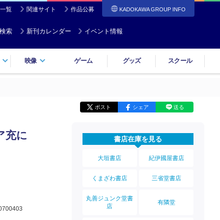
一覧
関連サイト
作品公募
KADOKAWA GROUP INFO
検索
新刊カレンダー
イベント情報
映像
ゲーム
グッズ
スクール
ポスト
シェア
送る
ア充に
書店在庫を見る
大垣書店
紀伊國屋書店
くまざわ書店
三省堂書店
丸善ジュンク堂書
有隣堂
店
0700403