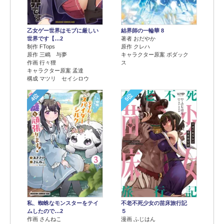
乙女ゲー世界はモブに厳しい
結界師の一輪華 8
世界です【…2
著者 おだやか
制作 FTops
原作 クレハ
原作 三嶋 与夢
キャラクター原案 ボダック
作画 行々狸
ス
キャラクター原案 孟達
構成 マツリ セイシロウ
4位
5位
不老不死少女の苗床旅行記
私、蜘蛛なモンスターをテイ
５
ムしたので…2
漫画 ふじはん
作画 さんねこ