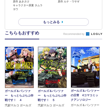
原作 ルナ・ウサギ
原作 あきさけ
キャラクター原案 タムラ
ヨウ
もっとみる
こちらもおすすめ
Recommended by
ガールズ＆パンツァー
ガールズ＆パンツァ
ガールズ＆パンツァ
の日常 4コマコミッ
ー もっとらぶらぶ作
ー もっとらぶらぶ作
クアンソロジー
戦です！ ５
戦です！ ４
ガールズ＆パンツァー
弐尉マルコ ガールズ
弐尉マルコ ガールズ