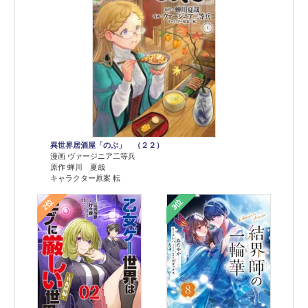
異世界居酒屋「のぶ」 （２２）
漫画 ヴァージニア二等兵
原作 蝉川 夏哉
キャラクター原案 転
2位
3位