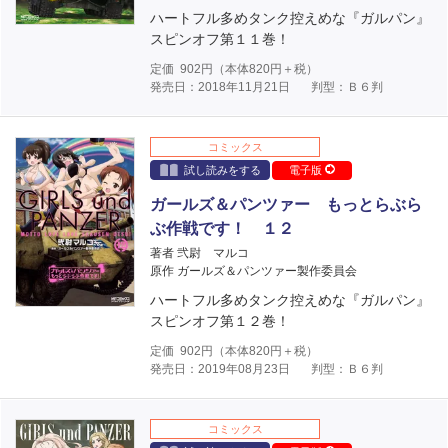
ハートフル多めタンク控えめな『ガルパン』
スピンオフ第１１巻！
定価
902
円（本体
820
円＋税）
発売日：2018年11月21日
判型：Ｂ６判
コミックス
試し読みをする
電子版
ガールズ＆パンツァー もっとらぶら
ぶ作戦です！ １２
著者 弐尉 マルコ
原作 ガールズ＆パンツァー製作委員会
ハートフル多めタンク控えめな『ガルパン』
スピンオフ第１２巻！
定価
902
円（本体
820
円＋税）
発売日：2019年08月23日
判型：Ｂ６判
コミックス