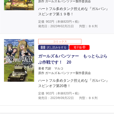
原作 ガールズ＆パンツァー製作委員会
ハートフル多めタンク控えめな『ガルパン』
スピンオフ第１９巻！
定価
902
円（本体
820
円＋税）
発売日：2023年02月21日
判型：Ｂ６判
コミックス
試し読みをする
電子版
ガールズ＆パンツァー もっとらぶら
ぶ作戦です！ 20
著者 弐尉 マルコ
原作 ガールズ＆パンツァー製作委員会
ハートフル多めタンク控えめな『ガルパン』
スピンオフ第20巻！
定価
902
円（本体
820
円＋税）
発売日：2023年09月22日
判型：Ｂ６判