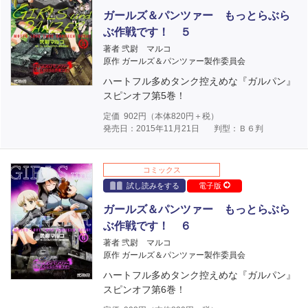
ガールズ＆パンツァー もっとらぶら
ぶ作戦です！ ５
著者 弐尉 マルコ
原作 ガールズ＆パンツァー製作委員会
ハートフル多めタンク控えめな『ガルパン』
スピンオフ第5巻！
定価
902
円（本体
820
円＋税）
発売日：2015年11月21日
判型：Ｂ６判
コミックス
試し読みをする
電子版
ガールズ＆パンツァー もっとらぶら
ぶ作戦です！ ６
著者 弐尉 マルコ
原作 ガールズ＆パンツァー製作委員会
ハートフル多めタンク控えめな『ガルパン』
スピンオフ第6巻！