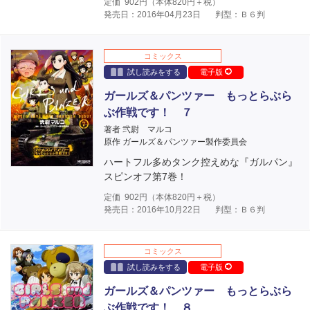
定価
902
円（本体
820
円＋税）
発売日：2016年04月23日
判型：Ｂ６判
コミックス
試し読みをする
電子版
ガールズ＆パンツァー もっとらぶら
ぶ作戦です！ ７
著者 弐尉 マルコ
原作 ガールズ＆パンツァー製作委員会
ハートフル多めタンク控えめな『ガルパン』
スピンオフ第7巻！
定価
902
円（本体
820
円＋税）
発売日：2016年10月22日
判型：Ｂ６判
コミックス
試し読みをする
電子版
ガールズ＆パンツァー もっとらぶら
ぶ作戦です！ ８