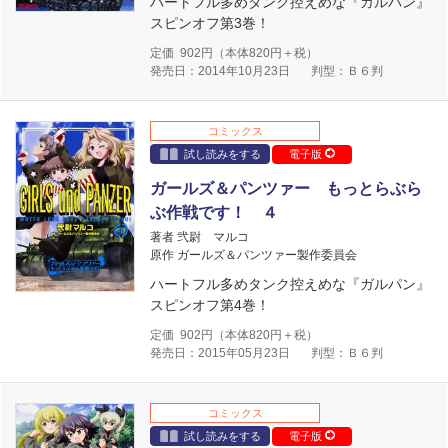
ハートフル多めタンク控えめな『ガルパン』
スピンオフ第3巻！
定価
902
円（本体
820
円＋税）
発売日：2014年10月23日
判型：Ｂ６判
コミックス
試し読みをする
電子版
ガールズ＆パンツァー もっとらぶら
ぶ作戦です！ ４
著者 弐尉 マルコ
原作 ガールズ＆パンツァー製作委員会
ハートフル多めタンク控えめな『ガルパン』
スピンオフ第4巻！
定価
902
円（本体
820
円＋税）
発売日：2015年05月23日
判型：Ｂ６判
コミックス
試し読みをする
電子版