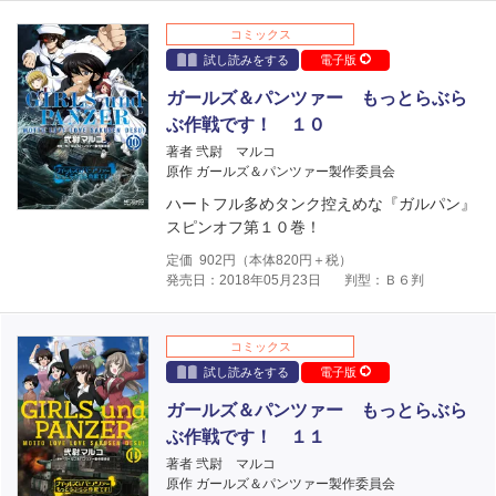
コミックス
試し読みをする
電子版
ガールズ＆パンツァー もっとらぶら
ぶ作戦です！ １０
著者 弐尉 マルコ
原作 ガールズ＆パンツァー製作委員会
ハートフル多めタンク控えめな『ガルパン』
スピンオフ第１０巻！
定価
902
円（本体
820
円＋税）
発売日：2018年05月23日
判型：Ｂ６判
コミックス
試し読みをする
電子版
ガールズ＆パンツァー もっとらぶら
ぶ作戦です！ １１
著者 弐尉 マルコ
原作 ガールズ＆パンツァー製作委員会