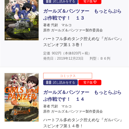
試し読みをする
電子版
ガールズ＆パンツァー もっとらぶら
ぶ作戦です！ １３
著者 弐尉 マルコ
原作 ガールズ＆パンツァー製作委員会
ハートフル多めタンク控えめな『ガルパン』
スピンオフ第１３巻！
定価
902
円（本体
820
円＋税）
発売日：2019年12月23日
判型：Ｂ６判
コミックス
試し読みをする
電子版
ガールズ＆パンツァー もっとらぶら
ぶ作戦です！ １４
著者 弐尉 マルコ
原作 ガールズ＆パンツァー製作委員会
ハートフル多めタンク控えめな『ガルパン』
スピンオフ第１４巻！