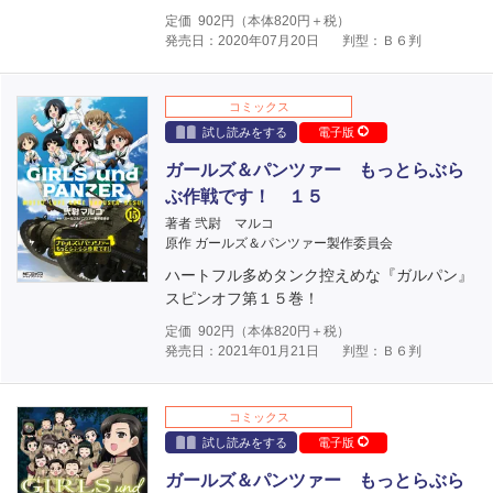
定価
902
円（本体
820
円＋税）
発売日：2020年07月20日
判型：Ｂ６判
コミックス
試し読みをする
電子版
ガールズ＆パンツァー もっとらぶら
ぶ作戦です！ １５
著者 弐尉 マルコ
原作 ガールズ＆パンツァー製作委員会
ハートフル多めタンク控えめな『ガルパン』
スピンオフ第１５巻！
定価
902
円（本体
820
円＋税）
発売日：2021年01月21日
判型：Ｂ６判
コミックス
試し読みをする
電子版
ガールズ＆パンツァー もっとらぶら