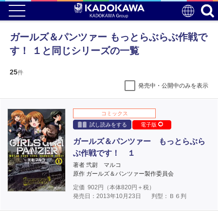
ガールズ＆パンツァー もっとらぶらぶ作戦で
す！ １と同じシリーズの一覧
25
件
発売中・公開中のみを表示
コミックス
試し読みをする
電子版
ガールズ＆パンツァー もっとらぶら
ぶ作戦です！ １
著者 弐尉 マルコ
原作 ガールズ＆パンツァー製作委員会
定価
902
円（本体
820
円＋税）
発売日：2013年10月23日
判型：Ｂ６判