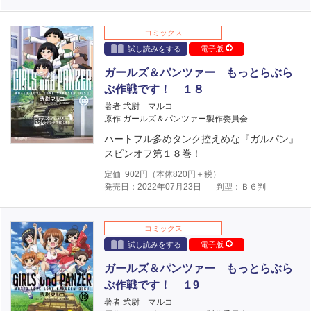
コミックス
試し読みをする
電子版
ガールズ＆パンツァー もっとらぶら
ぶ作戦です！ １８
著者 弐尉 マルコ
原作 ガールズ＆パンツァー製作委員会
ハートフル多めタンク控えめな『ガルパン』
スピンオフ第１８巻！
定価
902
円（本体
820
円＋税）
発売日：2022年07月23日
判型：Ｂ６判
コミックス
試し読みをする
電子版
ガールズ＆パンツァー もっとらぶら
ぶ作戦です！ １9
著者 弐尉 マルコ