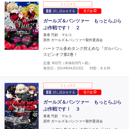
コミックス
試し読みをする
電子版
ガールズ＆パンツァー もっとらぶら
ぶ作戦です！ ２
著者 弐尉 マルコ
原作 ガールズ＆パンツァー製作委員会
ハートフル多めタンク控えめな『ガルパン』
スピンオフ第2巻！
定価
902
円（本体
820
円＋税）
発売日：2014年04月23日
判型：Ｂ６判
コミックス
試し読みをする
電子版
ガールズ＆パンツァー もっとらぶら
ぶ作戦です！ ３
著者 弐尉 マルコ
原作 ガールズ＆パンツァー製作委員会