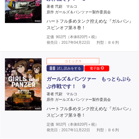
著者 弐尉 マルコ
原作 ガールズ＆パンツァー製作委員会
ハートフル多めタンク控えめな『ガルパン』
スピンオフ第８巻！
定価
902
円（本体
820
円＋税）
発売日：2017年04月22日
判型：Ｂ６判
コミックス
試し読みをする
電子版
ガールズ＆パンツァー もっとらぶら
ぶ作戦です！ ９
著者 弐尉 マルコ
原作 ガールズ＆パンツァー製作委員会
ハートフル多めタンク控えめな『ガルパン』
スピンオフ第９巻！
定価
902
円（本体
820
円＋税）
発売日：2017年11月22日
判型：Ｂ６判