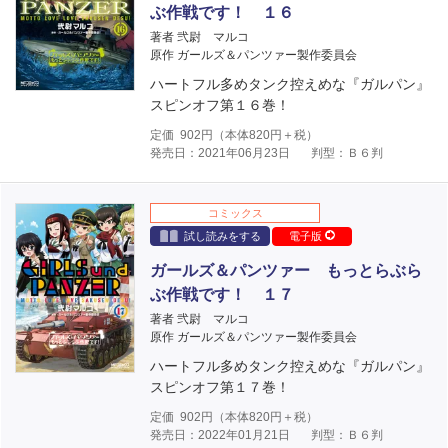
ぶ作戦です！ １６
著者 弐尉 マルコ
原作 ガールズ＆パンツァー製作委員会
ハートフル多めタンク控えめな『ガルパン』
スピンオフ第１６巻！
定価
902
円（本体
820
円＋税）
発売日：2021年06月23日
判型：Ｂ６判
コミックス
試し読みをする
電子版
ガールズ＆パンツァー もっとらぶら
ぶ作戦です！ １７
著者 弐尉 マルコ
原作 ガールズ＆パンツァー製作委員会
ハートフル多めタンク控えめな『ガルパン』
スピンオフ第１７巻！
定価
902
円（本体
820
円＋税）
発売日：2022年01月21日
判型：Ｂ６判