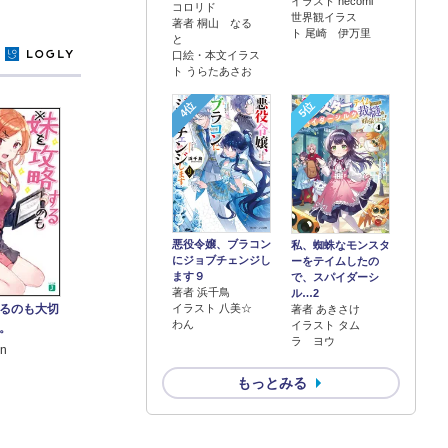
イラスト necomi
コロリド
世界観イラス
著者 桐山 なる
ト 尾崎 伊万里
と
y
口絵・本文イラス
ト うらたあさお
4位
5位
悪役令嬢、ブラコン
私、蜘蛛なモンスタ
にジョブチェンジし
ーをテイムしたの
ます９
で、スパイダーシ
著者 浜千鳥
ル…2
るのも大切
イラスト 八美☆
著者 あきさけ
わん
イラスト タム
。
ラ ヨウ
n
もっとみる