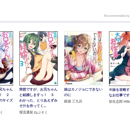
Recommended b
兄ちゃん
突然ですが、お兄ちゃん
妹はカノジョにできない
※妹を攻略す
！ ２
と結婚しますっ！ ３
のに
なお仕事です
のサイズ
わかった、とりあえずみ
鏡遊 三九呂
弥生志郎 Hite
そ汁を作ってく...
そく
塀流通留 ねぶそく