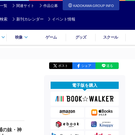
一覧
関連サイト
作品公募
KADOKAWA GROUP INFO
検索
新刊カレンダー
イベント情報
映像
ゲーム
グッズ
スクール
ポスト
シェア
送る
電子版を購入
輔の妹・神