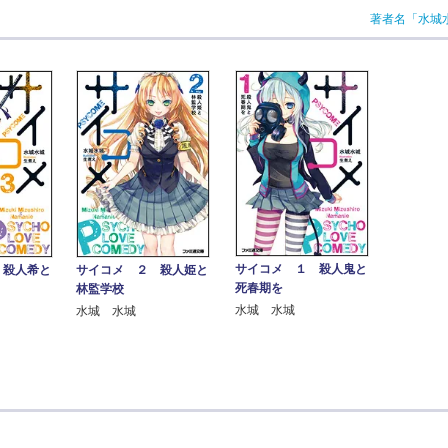
著者名「水城
サイコメ １ 殺人鬼と
 殺人希と
サイコメ ２ 殺人姫と
死春期を
林監学校
水城 水城
水城 水城