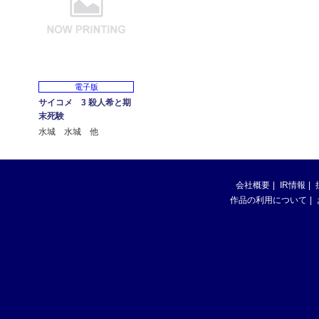
電子版
サイコメ 3 殺人希と期
末死験
水城 水城 他
会社概要
IR情報
作品の利用について