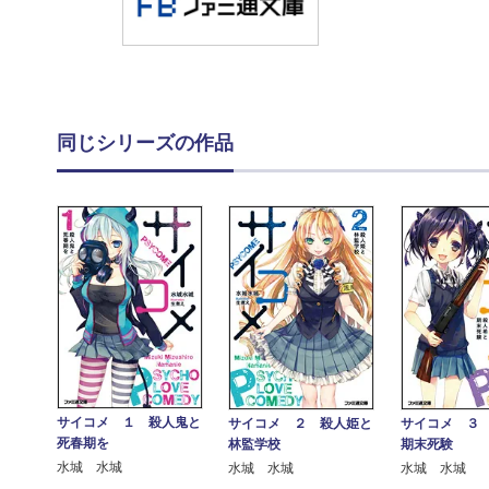
同じシリーズの作品
サイコメ １ 殺人鬼と
サイコメ ２ 殺人姫と
サイコメ ３
死春期を
林監学校
期末死験
水城 水城
水城 水城
水城 水城