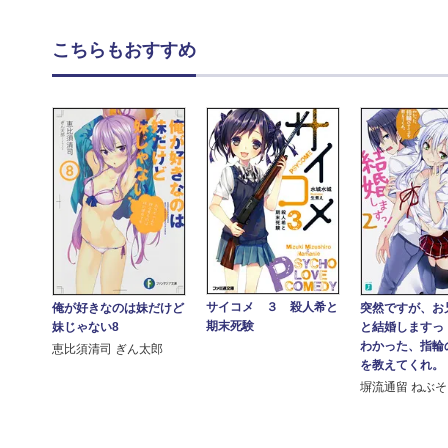
こちらもおすすめ
サイコメ ３ 殺人希と
俺が好きなのは妹だけど
突然ですが、お
期末死験
妹じゃない8
と結婚しますっ
わかった、指輪
恵比須清司 ぎん太郎
を教えてくれ。
塀流通留 ねぶ