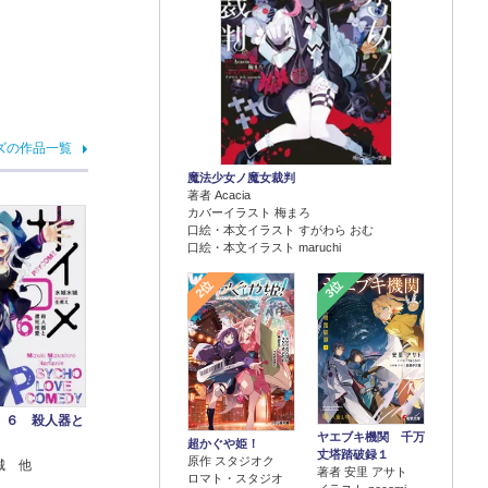
ズの作品一覧
魔法少女ノ魔女裁判
著者 Acacia
カバーイラスト 梅まろ
口絵・本文イラスト すがわら おむ
口絵・本文イラスト maruchi
2位
3位
 ６ 殺人器と
ヤエブキ機関 千万
超かぐや姫！
丈塔踏破録１
原作 スタジオク
城 他
著者 安里 アサト
ロマト・スタジオ