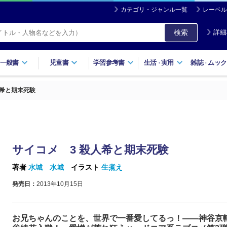
カテゴリ・ジャンル一覧
レーベル
検索
詳細
一般書
児童書
学習参考書
生活
実用
雑誌
ムック
・
・
人希と期末死験
サイコメ 3 殺人希と期末死験
著者
水城 水城
イラスト
生煮え
発売日：
2013年10月15日
お兄ちゃんのことを、世界で一番愛してるっ！――神谷京