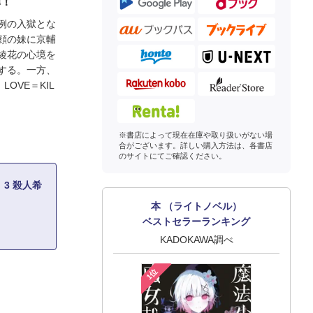
弾！
例の入獄とな
顔の妹に京輔
綾花の心境を
する。一方、
OVE＝KIL
※書店によって現在在庫や取り扱いがない場
合がございます。詳しい購入方法は、各書店
のサイトにてご確認ください。
3 殺人希
本 （ライトノベル）
ベストセラーランキング
KADOKAWA調べ
1位