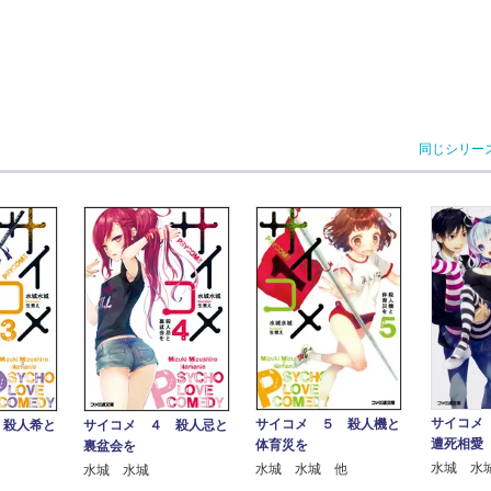
同じシリー
サイコメ
サイコメ ５ 殺人機と
 殺人希と
サイコメ ４ 殺人忌と
遭死相愛
体育災を
裏盆会を
水城 水
水城 水城 他
水城 水城