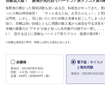
谷綾花入獄！ 愛憎が荒れ狂うハードコア系ラブコメ第3
仮釈放の懸かった期末試験も近いある日、転校生がやってきた。異
った人物は神谷綾花！ 「やっと会えたね、お兄ちゃんっ！」と笑
は愕然。しかし、兄に会いたいがため殺人未遂を起こしてしまった
知り、京輔は深い自戒とともに周囲の殺人鬼から綾花を守る決意を
京輔の最愛の人“アヤカ”が妹と知った氷河煉子の様子が一変し……。L
L！ 恋するほどに危険なハードコア系ラブコメ、激震の第3弾！
※画像は表紙及び帯等、実際とは異なる場合があります。
紙書籍
電子版：サイコメ 
と期末死験
発売日：2013年08月30日
判型：Ａ６判／328ページ
発売日：2013年10月15日
定価：648円（本体600円＋税）