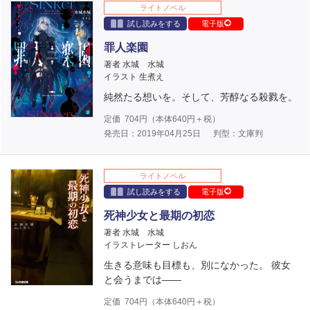
ライトノベル
試し読みをする
電子版
罪人楽園
著者 水城 水城
イラスト 生煮え
純然たる想いを。そして、芳醇なる殺戮を。
定価
704
円（本体
640
円＋税）
発売日：2019年04月25日
判型：文庫判
ライトノベル
試し読みをする
電子版
死神少女と最期の初恋
著者 水城 水城
イラストレーター しおん
生きる意味も目標も、別になかった。 彼女
と会うまでは――
定価
704
円（本体
640
円＋税）