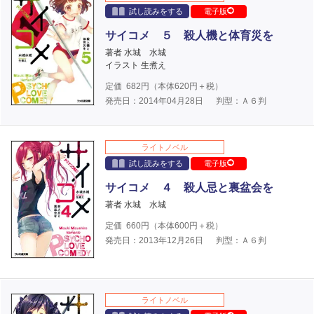
試し読みをする
電子版
サイコメ ５ 殺人機と体育災を
著者 水城 水城
イラスト 生煮え
定価
682
円（本体
620
円＋税）
発売日：2014年04月28日
判型：Ａ６判
ライトノベル
試し読みをする
電子版
サイコメ ４ 殺人忌と裏盆会を
著者 水城 水城
定価
660
円（本体
600
円＋税）
発売日：2013年12月26日
判型：Ａ６判
ライトノベル