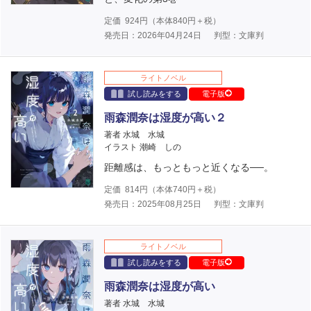
定価
924
円（本体
840
円＋税）
発売日：2026年04月24日
判型：文庫判
ライトノベル
試し読みをする
電子版
雨森潤奈は湿度が高い２
著者 水城 水城
イラスト 潮崎 しの
距離感は、もっともっと近くなる──。
定価
814
円（本体
740
円＋税）
発売日：2025年08月25日
判型：文庫判
ライトノベル
試し読みをする
電子版
雨森潤奈は湿度が高い
著者 水城 水城