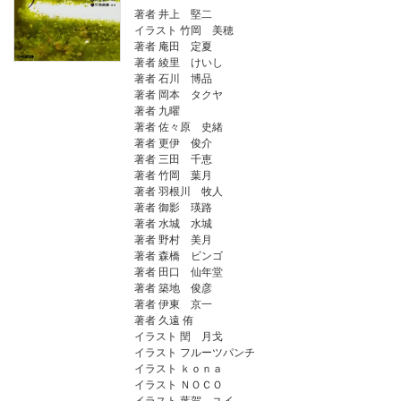
著者 井上 堅二
イラスト 竹岡 美穂
著者 庵田 定夏
著者 綾里 けいし
著者 石川 博品
著者 岡本 タクヤ
著者 九曜
著者 佐々原 史緒
著者 更伊 俊介
著者 三田 千恵
著者 竹岡 葉月
著者 羽根川 牧人
著者 御影 瑛路
著者 水城 水城
著者 野村 美月
著者 森橋 ビンゴ
著者 田口 仙年堂
著者 築地 俊彦
著者 伊東 京一
著者 久遠 侑
イラスト 閏 月戈
イラスト フルーツパンチ
イラスト ｋｏｎａ
イラスト ＮＯＣＯ