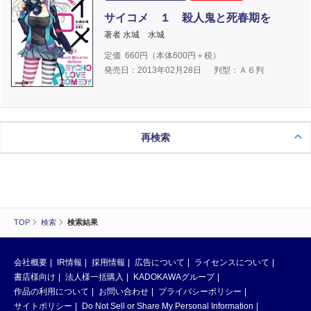
サイコメ １ 殺人鬼と死春期を
著者 水城 水城
定価
660
円（本体
600
円＋税）
発売日：2013年02月28日
判型：Ａ６判
再検索
TOP
検索
検索結果
会社概要
IR情報
採用情報
広告について
ライセンスについて
書店様向け
法人様一括購入
KADOKAWAグループ
作品の利用について
お問い合わせ
プライバシーポリシー
サイトポリシー
Do Not Sell or Share My Personal Information