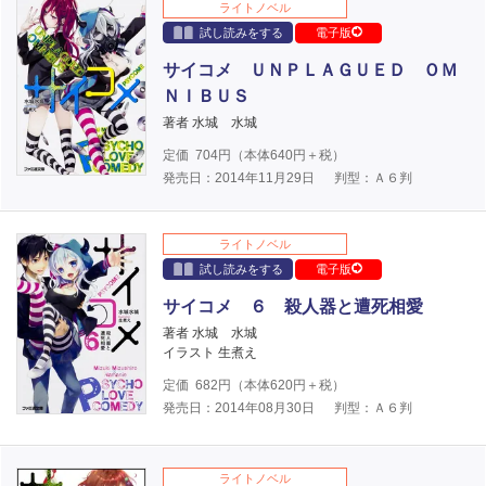
ライトノベル
試し読みをする
電子版
サイコメ ＵＮＰＬＡＧＵＥＤ ＯＭ
ＮＩＢＵＳ
著者 水城 水城
定価
704
円（本体
640
円＋税）
発売日：2014年11月29日
判型：Ａ６判
ライトノベル
試し読みをする
電子版
サイコメ ６ 殺人器と遭死相愛
著者 水城 水城
イラスト 生煮え
定価
682
円（本体
620
円＋税）
発売日：2014年08月30日
判型：Ａ６判
ライトノベル