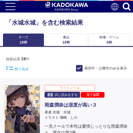
「水城水城」を含む検索結果
すべて
書誌
映像・ゲーム
19
件
19
件
0
件
19
検索結果
件
発売中・公開中のみを表示
絞り込み
ライトノベル
試し読みをする
電子版
雨森潤奈は湿度が高い３
著者 水城 水城
イラスト 潮崎 しの
一見クールで本性は愛情じっとりな雨森潤奈
と、変化の第3巻