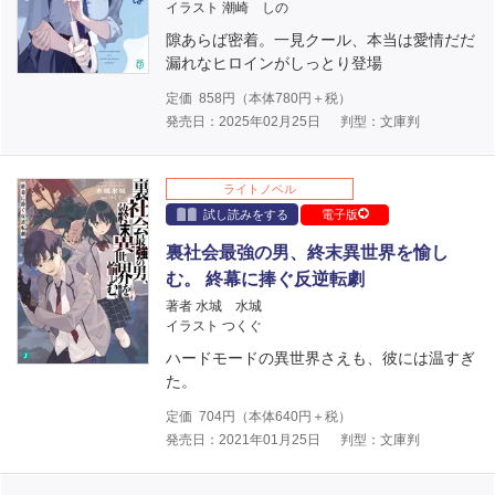
イラスト 潮崎 しの
隙あらば密着。一見クール、本当は愛情だだ
漏れなヒロインがしっとり登場
定価
858
円（本体
780
円＋税）
発売日：2025年02月25日
判型：文庫判
ライトノベル
試し読みをする
電子版
裏社会最強の男、終末異世界を愉し
む。 終幕に捧ぐ反逆転劇
著者 水城 水城
イラスト つくぐ
ハードモードの異世界さえも、彼には温すぎ
た。
定価
704
円（本体
640
円＋税）
発売日：2021年01月25日
判型：文庫判