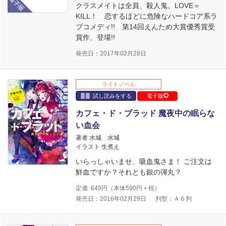
クラスメイトは全員、殺人鬼。LOVE＝
KILL！ 恋するほどに危険なハードコア系ラ
ブコメディ!! 第14回えんため大賞優秀賞受
賞作、登場!!
発売日：2017年02月28日
ライトノベル
試し読みをする
電子版
カフェ・ド・ブラッド 魔夜中の眠らな
い血会
著者 水城 水城
イラスト 生煮え
いらっしゃいませ、吸血鬼さま！ ご注文は
鮮血ですか？それとも銀の弾丸？
定価
649
円（本体
590
円＋税）
発売日：2016年02月29日
判型：Ａ６判