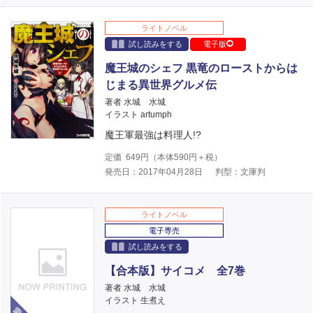
ライトノベル
試し読みをする
電子版
魔王城のシェフ 黒竜のローストからは
じまる異世界グルメ伝
著者 水城 水城
イラスト artumph
魔王軍最強は料理人!?
定価
649
円（本体
590
円＋税）
発売日：2017年04月28日
判型：文庫判
ライトノベル
電子専売
試し読みをする
【合本版】サイコメ 全7巻
著者 水城 水城
イラスト 生煮え
電子版