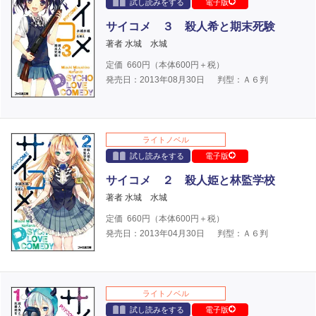
試し読みをする
電子版
サイコメ ３ 殺人希と期末死験
著者 水城 水城
定価
660
円（本体
600
円＋税）
発売日：2013年08月30日
判型：Ａ６判
ライトノベル
試し読みをする
電子版
サイコメ ２ 殺人姫と林監学校
著者 水城 水城
定価
660
円（本体
600
円＋税）
発売日：2013年04月30日
判型：Ａ６判
ライトノベル
試し読みをする
電子版