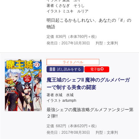
イラスト 葉賀 ユイ
著者 くさなぎ そうし
イラスト ミユキ ルリア
明日起こるかもしれない、あなたの「if」の
物語
定価
836
円（本体
760
円＋税）
発売日：2017年10月30日
判型：文庫判
ライトノベル
試し読みをする
電子版
魔王城のシェフII 魔神のグルメバーガ
ーで制する美食の闘宴
著者 水城 水城
イラスト artumph
最強シェフの魔族攻略グルメファンタジー第
２弾!!
定価
682
円（本体
620
円＋税）
発売日：2017年08月30日
判型：文庫判