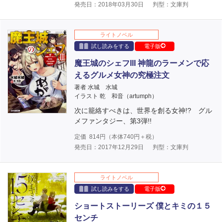
発売日：2018年03月30日
判型：文庫判
ライトノベル
試し読みをする
電子版
魔王城のシェフIII 神龍のラーメンで応
えるグルメ女神の究極注文
著者 水城 水城
イラスト 乾 和音（artumph）
次に籠絡すべきは、世界を創る女神!? グル
メファンタジー、第3弾!!
定価
814
円（本体
740
円＋税）
発売日：2017年12月29日
判型：文庫判
ライトノベル
試し読みをする
電子版
ショートストーリーズ 僕とキミの１５
センチ