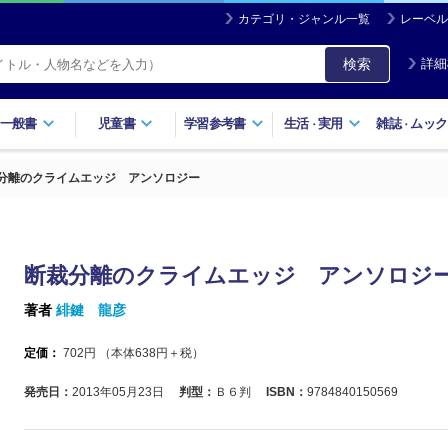
カテゴリ・ジャンル一覧
レーベル
検索
詳細
一般書
児童書
学習参考書
生活
実用
雑誌
ムック
・
・
分離のクライムエッジ アンソロジー
断裁分離のクライムエッジ アンソロジ
著者
緋鍵 龍彦
定価：
702
円 （本体
638
円＋税）
発売日：
2013年05月23日
判型：
Ｂ６判
ISBN：
9784840150569