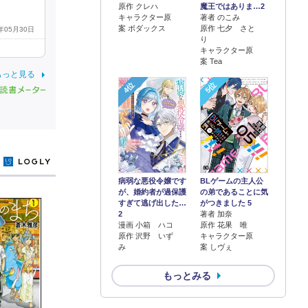
原作 クレハ
魔王ではありま…2
キャラクター原
著者 のこみ
案 ボダックス
原作 七夕 さと
3年05月30日
り
キャラクター原
案 Tea
もっと見る
4位
5位
y
病弱な悪役令嬢です
BLゲームの主人公
が、婚約者が過保護
の弟であることに気
すぎて逃げ出した…
がつきました 5
2
著者 加奈
漫画 小箱 ハコ
原作 花果 唯
原作 沢野 いず
キャラクター原
み
案 しヴぇ
もっとみる