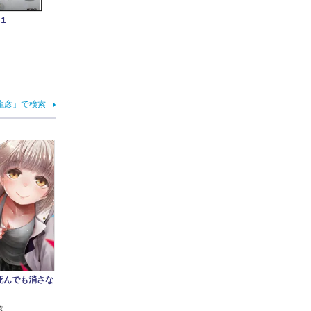
１
龍彦」で検索
死んでも消さな
彦