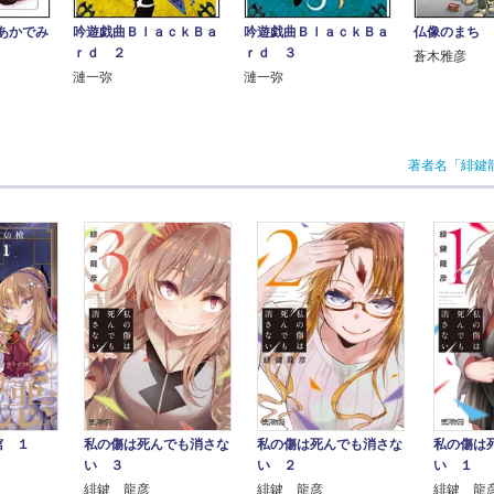
吟遊戯曲ＢｌａｃｋＢａ
吟遊戯曲ＢｌａｃｋＢａ
仏像のまち 
あかでみ
ｒｄ ２
ｒｄ ３
蒼木雅彦
漣一弥
漣一弥
著者名「緋鍵
棺 １
私の傷は死んでも消さな
私の傷は死んでも消さな
私の傷は
い ３
い ２
い １
緋鍵 龍彦
緋鍵 龍彦
緋鍵 龍