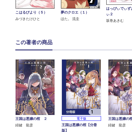
はっぴぃでぃず
こはるびより（５）
夢のクロエ（１）
ぃ２
みづきたけひと
ほた。 流圭
坂巻あきむ
この著者の商品
王国は悪嬢の棺 ２
王国は悪嬢の
電子版
王国は悪嬢の棺【分冊
緋鍵 龍彦
緋鍵 龍彦
版】