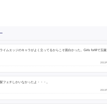
ー
ムエッジのキャラがよく立ってるからこそ面白かった。Girls forMで玉
201
髪フェチしかいなかったよ・・・。
201