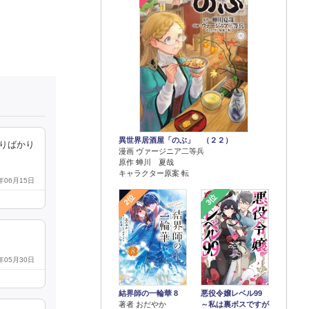
異世界居酒屋「のぶ」 （２２）
蹴りばかり
漫画 ヴァージニア二等兵
原作 蝉川 夏哉
キャラクター原案 転
3年06月15日
2位
3位
3年05月30日
結界師の一輪華 8
悪役令嬢レベル99
著者 おだやか
～私は裏ボスですが