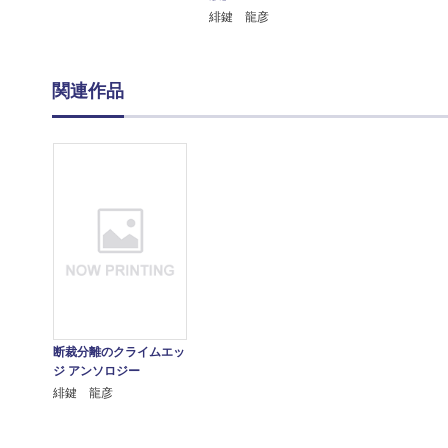
緋鍵 龍彦
関連作品
断裁分離のクライムエッ
ジ アンソロジー
緋鍵 龍彦