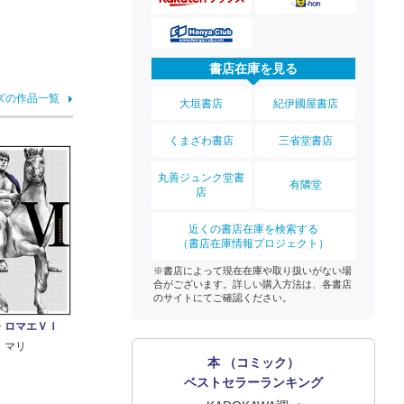
書店在庫を見る
ズの作品一覧
大垣書店
紀伊國屋書店
くまざわ書店
三省堂書店
丸善ジュンク堂書
有隣堂
店
近くの書店在庫を検索する
（書店在庫情報プロジェクト）
※書店によって現在在庫や取り扱いがない場
合がございます。詳しい購入方法は、各書店
のサイトにてご確認ください。
・ロマエＶＩ
 マリ
本 （コミック）
ベストセラーランキング