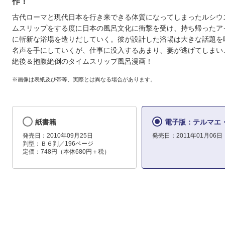
作！
古代ローマと現代日本を行き来できる体質になってしまったルシウ
ムスリップをする度に日本の風呂文化に衝撃を受け、持ち帰ったア
に斬新な浴場を造りだしていく。彼が設計した浴場は大きな話題を
名声を手にしていくが、仕事に没入するあまり、妻が逃げてしまい…
絶後＆抱腹絶倒のタイムスリップ風呂漫画！
※画像は表紙及び帯等、実際とは異なる場合があります。
紙書籍
電子版：テルマエ・
発売日：2010年09月25日
発売日：2011年01月06日
判型：Ｂ６判／196ページ
定価：748円（本体680円＋税）