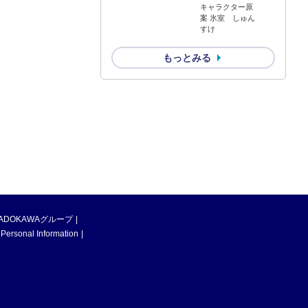
キャラクター原
案 氷室 しゅん
すけ
もっとみる
ADOKAWAグループ
 Personal Information