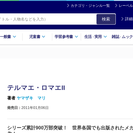
カテゴリ・ジャンル一覧
レーベル
検索
詳細
一般書
児童書
学習参考書
生活
実用
雑誌
ムック
・
・
テルマエ・ロマエII
著者
ヤマザキ マリ
発売日：
2011年01月06日
シリーズ累計900万部突破！ 世界各国でも出版されたメ