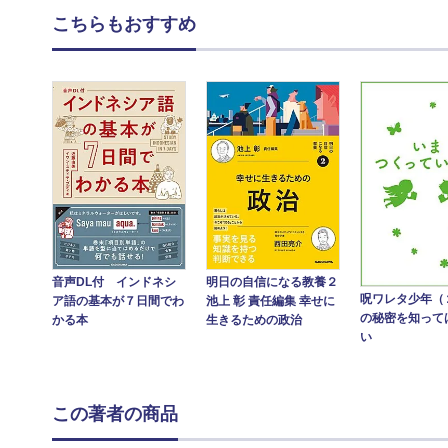
こちらもおすすめ
音声DL付 インドネシ
明日の自信になる教養２
呪ワレタ少年（
ア語の基本が７日間でわ
池上 彰 責任編集 幸せに
の秘密を知って
かる本
生きるための政治
い
この著者の商品