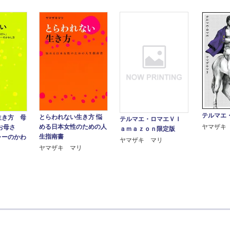
テルマエ
とらわれない生き方 悩
生き方 母
テルマエ・ロマエＶＩ
める日本女性のための人
ヤマザキ
お母さ
ａｍａｚｏｎ限定版
生指南書
ャーのかわ
ヤマザキ マリ
ヤマザキ マリ
リ