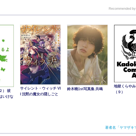
Recommended b
地獄くらや
サイレント・ウィッチ VI
鈴木曉1st写真集 共鳴
２） 彼
（９）
I 沈黙の魔女の隠しごと
はいけな
著者名「ヤマザキ