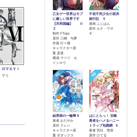
乙女ゲー世界はモブ
不老不死少女の苗床
に厳しい世界です
旅行記 ５
【共和国編】 ０
漫画 ふじはん
２
原作 ルナ・ウサ
制作 FTops
ギ
原作 三嶋 与夢
作画 行々狸
キャラクター原
案 孟達
構成 マツリ セ
イシロウ
・ロマエＶＩ
4位
5位
 マリ
結界師の一輪華 8
はにとらっ！ 召喚
著者 おだやか
勇者をハメるハニー
原作 クレハ
トラップ包囲網 6
キャラクター原
著者 宮社 惣恭
案 ボダックス
原作 けてる