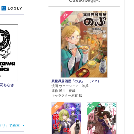
KADOKAWA調べ
y
1位
異世界居酒屋「のぶ」 （２２）
み花もなき
漫画 ヴァージニア二等兵
原作 蝉川 夏哉
キャラクター原案 転
2位
3位
マリ」で検索