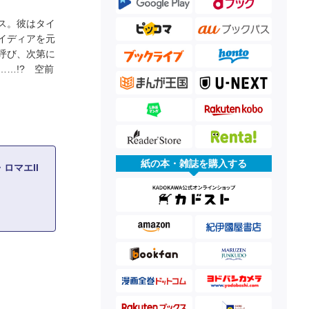
ス。彼はタイ
イディアを元
呼び、次第に
…!? 空前
紙の本・雑誌を購入する
ロマエII