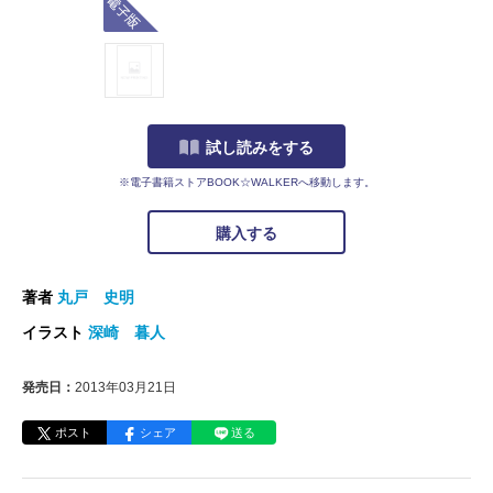
試し読みをする
※電子書籍ストアBOOK☆WALKERへ移動します。
購入する
著者
丸戸 史明
イラスト
深崎 暮人
発売日：
2013年03月21日
ポスト
シェア
送る