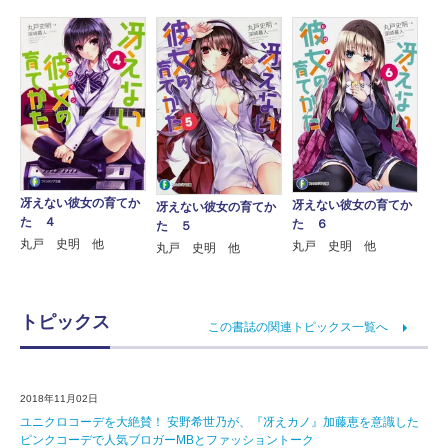
冴えない彼女の育てか
冴えない彼女の育てか
冴えない彼女の育てか
た ４
た ６
た ５
丸戸 史明 他
丸戸 史明 他
丸戸 史明 他
トピックス
この書誌の関連トピックス一覧へ
2018年11月02日
ユニクロコーデを大絶賛！ 安野希世乃が、『冴えカノ』加藤恵を意識した
ピンクコーデで人気ブロガーMBとファッショントーク