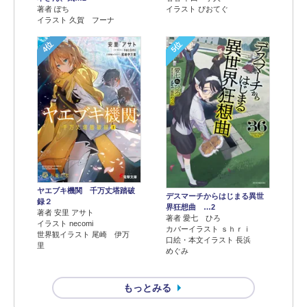
著者 ぽち
イラスト ぴおてぐ
イラスト 久賀 フーナ
4位
5位
ヤエブキ機関 千万丈塔踏破
デスマーチからはじまる異世
録２
界狂想曲 …2
著者 安里 アサト
著者 愛七 ひろ
イラスト necomi
カバーイラスト ｓｈｒｉ
世界観イラスト 尾崎 伊万
口絵・本文イラスト 長浜
里
めぐみ
もっとみる