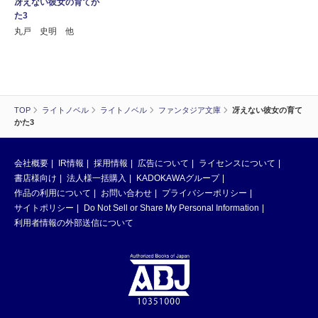
冴えない彼女の育てか
た3
丸戸 史明 他
TOP
ライトノベル
ライトノベル
ファンタジア文庫
冴えない彼女の育て
かた3
会社概要
IR情報
採用情報
広告について
ライセンスについて
書店様向け
法人様一括購入
KADOKAWAグループ
作品の利用について
お問い合わせ
プライバシーポリシー
サイトポリシー
Do Not Sell or Share My Personal Information
利用者情報の外部送信について