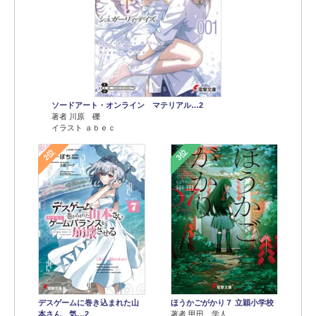
ソードアート・オンライン マテリアル…2
著者 川原 礫
イラスト ａｂｅｃ
2位
3位
デスゲームに巻き込まれた山
ほうかごがかり７ 立穎小学校
本さん、気…2
著者 甲田 学人