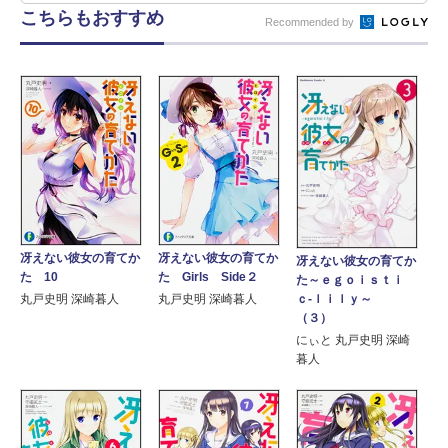
こちらもおすすめ
Recommended by
冴えない彼女の育てか
冴えない彼女の育てか
冴えない彼女の育てか
た 10
た Girls Side２
た～ｅｇｏｉｓｔｉ
ｃ‐ｌｉｌｙ～
丸戸史明 深崎暮人
丸戸史明 深崎暮人
（３）
にぃと 丸戸史明 深崎
暮人