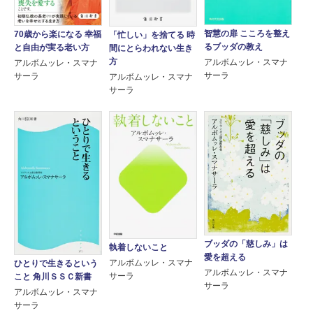
智慧の扉 こころを整え
70歳から楽になる 幸福
「忙しい」を捨てる 時
るブッダの教え
と自由が実る老い方
間にとらわれない生き
方
アルボムッレ・スマナ
アルボムッレ・スマナ
サーラ
サーラ
アルボムッレ・スマナ
サーラ
ブッダの「慈しみ」は
執着しないこと
愛を超える
アルボムッレ・スマナ
ひとりで生きるという
アルボムッレ・スマナ
サーラ
こと 角川ＳＳＣ新書
サーラ
アルボムッレ・スマナ
サーラ