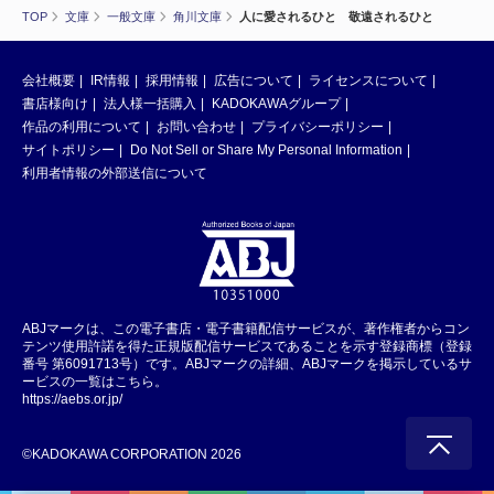
TOP
文庫
一般文庫
角川文庫
人に愛されるひと 敬遠されるひと
会社概要
IR情報
採用情報
広告について
ライセンスについて
書店様向け
法人様一括購入
KADOKAWAグループ
作品の利用について
お問い合わせ
プライバシーポリシー
サイトポリシー
Do Not Sell or Share My Personal Information
利用者情報の外部送信について
ABJマークは、この電子書店・電子書籍配信サービスが、著作権者からコン
テンツ使用許諾を得た正規版配信サービスであることを示す登録商標（登録
番号 第6091713号）です。ABJマークの詳細、ABJマークを掲示しているサ
ービスの一覧はこちら。
https://aebs.or.jp/
©KADOKAWA CORPORATION 2026