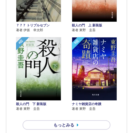
７７７ トリプルセブン
殺人の門 上 新装版
著者 伊坂 幸太郎
著者 東野 圭吾
4位
5位
殺人の門 下 新装版
ナミヤ雑貨店の奇蹟
著者 東野 圭吾
著者 東野 圭吾
もっとみる