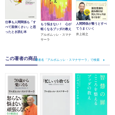
仕事も人間関係も「す
人間関係が整うとすべ
もう悩まない！ 心が
べて面倒くさい」と思
てうまくいく
軽くなるブッダの教え
ったとき読む本
井上裕之
アルボムッレ・スマナ
サーラ
この著者の商品
著者名「アルボムッレ・スマナサーラ」で検索