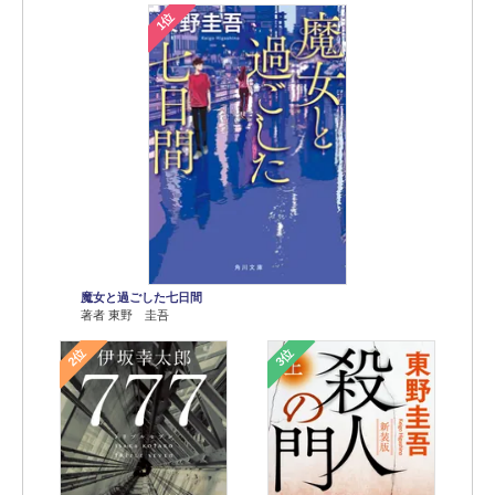
1位
魔女と過ごした七日間
著者 東野 圭吾
2位
3位