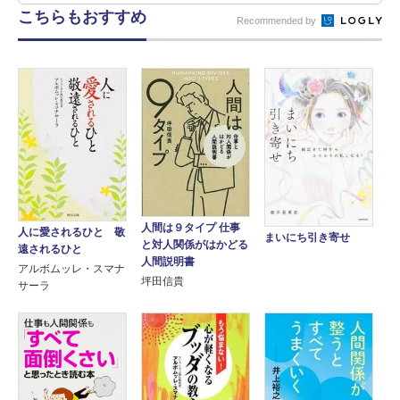
こちらもおすすめ
Recommended by
人間は９タイプ 仕事
人に愛されるひと 敬
まいにち引き寄せ
と対人関係がはかどる
遠されるひと
人間説明書
アルボムッレ・スマナ
坪田信貴
サーラ