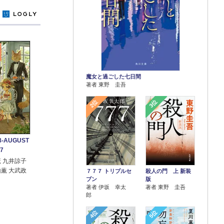
y
魔女と過ごした七日間
著者 東野 圭吾
2位
3位
-AUGUST
7
薫 九井諒子
山薫 大武政
７７７ トリプルセ
殺人の門 上 新装
ブン
版
著者 伊坂 幸太
著者 東野 圭吾
郎
4位
5位