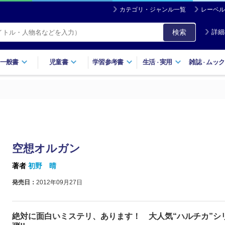
カテゴリ・ジャンル一覧
レーベル
検索
詳細
一般書
児童書
学習参考書
生活
実用
雑誌
ムック
・
・
空想オルガン
著者
初野 晴
発売日：
2012年09月27日
絶対に面白いミステリ、あります！ 大人気“ハルチカ”シ