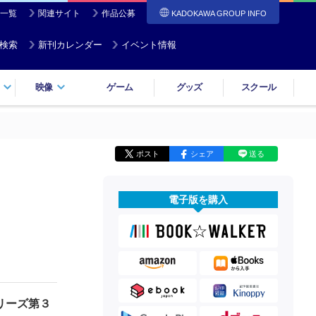
一覧
関連サイト
作品公募
KADOKAWA GROUP INFO
検索
新刊カレンダー
イベント情報
映像
ゲーム
グッズ
スクール
ポスト
シェア
送る
電子版を購入
リーズ第３