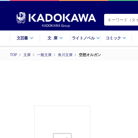
文芸書
文庫
ライトノベル
コミック
TOP
文庫
一般文庫
角川文庫
空想オルガン