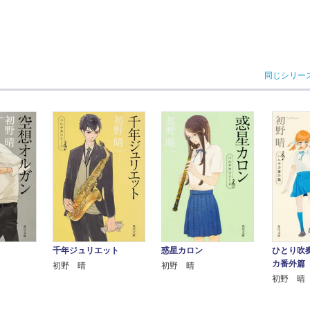
同じシリー
惑星カロン
ひとり吹
千年ジュリエット
カ番外篇
初野 晴
初野 晴
初野 晴