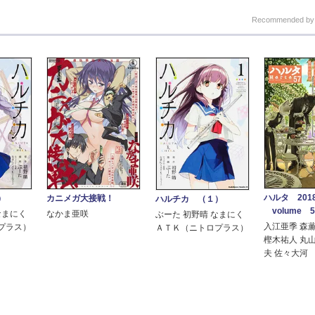
Recommended b
ハルタ 2018
）
カニメガ大接戦！
ハルチカ （１）
volume 5
なまにく
なかま亜咲
ぶーた 初野晴 なまにく
入江亜季 森
プラス）
ＡＴＫ（ニトロプラス）
樫木祐人 丸
夫 佐々大河