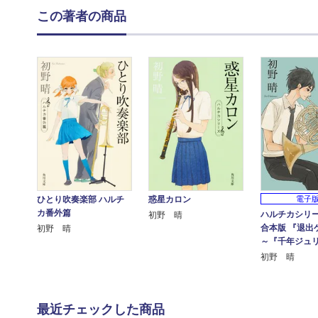
この著者の商品
ひとり吹奏楽部 ハルチ
惑星カロン
電子
カ番外篇
ハルチカシリー
初野 晴
合本版 『退出
初野 晴
～『千年ジュ
初野 晴
最近チェックした商品