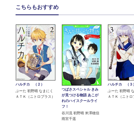
こちらもおすすめ
ハルチカ （２）
ハルチカ （３
つばさスペシャル きみ
ぶーた 初野晴 なまにく
ぶーた 初野晴 
が見つける物語 あこが
ＡＴＫ（ニトロプラス）
ＡＴＫ（ニトロ
れのハイスクールライ
フ！
谷川流 初野晴 米澤穂信
雨宮千遥