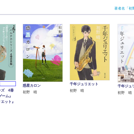
著者名「初
版
千年ジュリエット
惑星カロン
千年ジュ
ズ 4冊
初野 晴
初野 晴
初野 晴
ゲーム』
リエット』