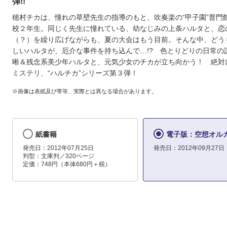
弾!!
穂村チカは、憧れの草壁先生の指導のもと、吹奏楽の“甲子園”普門
校２年生。同じく先生に憧れている、幼なじみの上条ハルタと、恋
（？）を繰り広げながらも、夏の大会はもう目前。そんな中、どう
しいハルタが、厄介な事件を持ち込んで…!? 色とりどりの日常の
晰＆残念系美少年ハルタと、元気少女のチカが立ち向かう！ 絶対
ミステリ、“ハルチカ”シリーズ第３弾！
※画像は表紙及び帯等、実際とは異なる場合があります。
紙書籍
電子版：空想オル
発売日：2012年07月25日
発売日：2012年09月27日
判型：文庫判／320ページ
定価：748円（本体680円＋税）