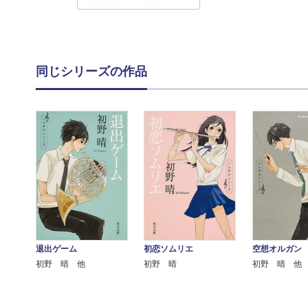
同じシリーズの作品
退出ゲーム
初恋ソムリエ
空想オルガン
初野 晴 他
初野 晴
初野 晴 他