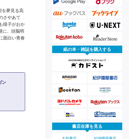
館を夢見る高
のさやあて
も様子がおか
謎に、頭脳明
に面白い青春
紙の本・雑誌を購入する
ガン
書店在庫を見る
大垣書店
紀伊國屋書店