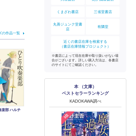
くまざわ書店
三省堂書店
丸善ジュンク堂書
有隣堂
店
ズの作品一覧
近くの書店在庫を検索する
（書店在庫情報プロジェクト）
※書店によって現在在庫や取り扱いがない場
合がございます。詳しい購入方法は、各書店
のサイトにてご確認ください。
本 （文庫）
ベストセラーランキング
KADOKAWA調べ
奏楽部 ハルチ
1位