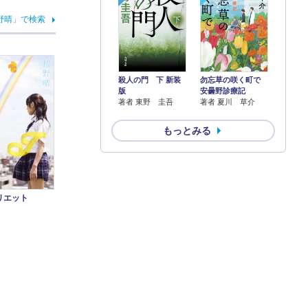
野晴」で検索
殺人の門 下 新装
勿忘草の咲く町で
版
安曇野診療記
著者 東野 圭吾
著者 夏川 草介
もっとみる
リエット