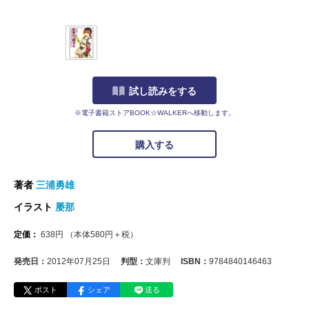
試し読みをする
※電子書籍ストアBOOK☆WALKERへ移動します。
購入する
著者
三浦勇雄
イラスト
屡那
定価：
638
円
（本体
580
円＋税）
発売日：
2012年07月25日
判型：
文庫判
ISBN：
9784840146463
ポスト
シェア
送る