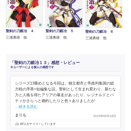
聖剣の刀鍛冶 ４
聖剣の刀鍛冶 ５
聖剣の刀鍛冶 ６
三浦勇雄 他
三浦勇雄 他
三浦勇雄 他
「聖剣の刀鍛冶１３」感想・レビュー
※ユーザーによる個人の感想です
シリーズ13冊めとなる今回は、独立都市と帝政列集国の総
力戦の序章+短編集な話。聖剣として生まれ変わり、新たな
力と人格を得たアリアの暴走があったり、レジナルドとパ
ティがさらっと婚約したりと色々ありましたが
…続きを読む
まりも
2015年08月18日
27
人がナイス！しています