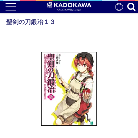
聖剣の刀鍛冶１３