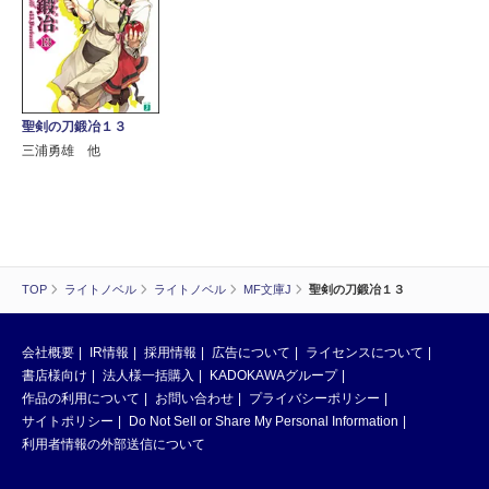
聖剣の刀鍛冶１３
三浦勇雄 他
TOP
ライトノベル
ライトノベル
MF文庫J
聖剣の刀鍛冶１３
会社概要
IR情報
採用情報
広告について
ライセンスについて
書店様向け
法人様一括購入
KADOKAWAグループ
作品の利用について
お問い合わせ
プライバシーポリシー
サイトポリシー
Do Not Sell or Share My Personal Information
利用者情報の外部送信について