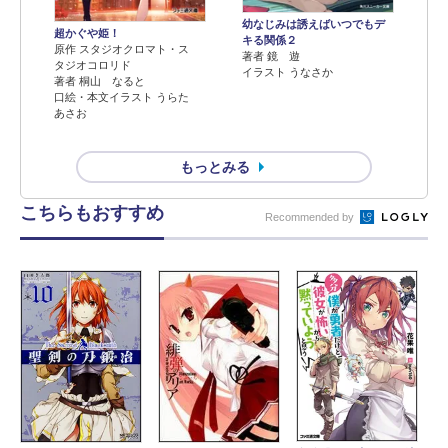
幼なじみは誘えばいつでもデ
超かぐや姫！
キる関係２
原作 スタジオクロマト・ス
著者 鏡 遊
タジオコロリド
イラスト うなさか
著者 桐山 なると
口絵・本文イラスト うらた
あさお
もっとみる
こちらもおすすめ
Recommended by