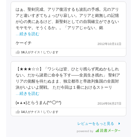
はぁ、聖剣完成、アリア復活するも波乱の予感。元のアリ
アと違いすぎてちょっぴり寂しい。アリアと銘無しの記憶
が心の奥にあるけど、新聖剣としての自我確立ができない
モヤモヤ。そうくるか。。「アリアじゃない、銘
…続きを読む
ケーイチ
2012年10月11日
16
人がナイス！しています
【★★★☆☆】「ワシらは皆、ひとり残らず死ぬかもしれ
ない。だから諸君に命令を下す――全員生き残れ」 聖剣ア
リアの覚醒を待たぬまま、独立都市と帝政列集国の全面対
決がいよいよ開戦。 ただ今回は１冊におけるストーリ
…続きを読む
(●▲●)とらうまん(*^◯^*)
2014年04月27日
14
人がナイス！しています
レビューをもっと見る
powered by