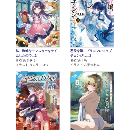
悪役令嬢、ブラコンにジョブ
私、蜘蛛なモンスターをテイ
チェンジし…2
ムしたので…2
著者 浜千鳥
著者 あきさけ
イラスト 八美☆わん
イラスト タムラ ヨウ
4位
5位