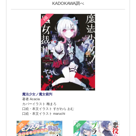
KADOKAWA調べ
1位
魔法少女ノ魔女裁判
著者 Acacia
カバーイラスト 梅まろ
口絵・本文イラスト すがわら おむ
口絵・本文イラスト maruchi
2位
3位