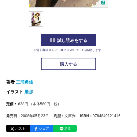
試し読みをする
※電子書籍ストアBOOK☆WALKERへ移動します。
購入する
著者
三浦勇雄
イラスト
屡那
定価：
638
円
（本体
580
円＋税）
発売日：
2008年05月23日
判型：
文庫判
ISBN：
9784840121415
ポスト
シェア
送る