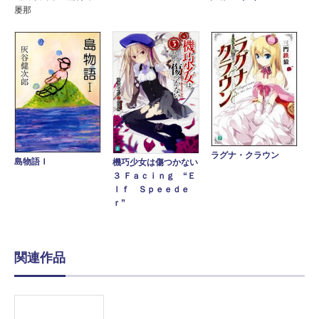
屡那
ラグナ・クラウン
島物語Ｉ
機巧少女は傷つかない
３ Ｆａｃｉｎｇ “Ｅ
ｌｆ Ｓｐｅｅｄｅ
ｒ”
関連作品