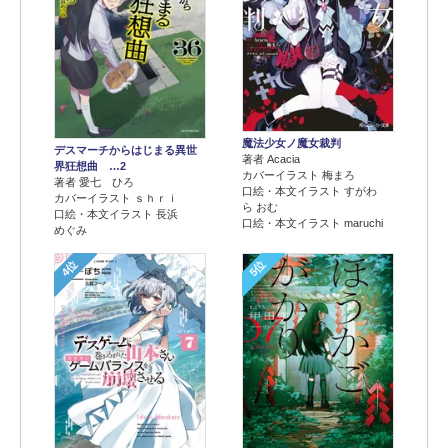
魔法少女ノ魔女裁判
デスマーチからはじまる異世
著者 Acacia
界狂想曲 …2
カバーイラスト 梅まろ
著者 愛七 ひろ
口絵・本文イラスト すがわ
カバーイラスト ｓｈｒｉ
ら おむ
口絵・本文イラスト 長浜
口絵・本文イラスト maruchi
めぐみ
4位
5位