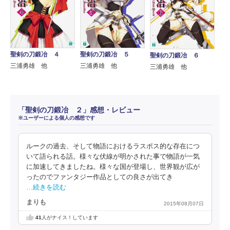
聖剣の刀鍛冶 ４
聖剣の刀鍛冶 ５
聖剣の刀鍛冶 ６
三浦勇雄 他
三浦勇雄 他
三浦勇雄 他
「聖剣の刀鍛冶 ２」感想・レビュー
※ユーザーによる個人の感想です
ルークの過去、そして物語におけるラスボス的な存在につ
いて語られる話。様々な伏線が明かされた事で物語が一気
に加速してきましたね。様々な国が登場し、世界観が広が
ったのでファンタジー作品としての良さが出てき
…続きを読む
まりも
2015年08月07日
41
人がナイス！しています