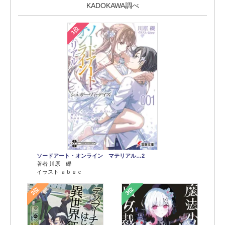
KADOKAWA調べ
1位
ソードアート・オンライン マテリアル…2
著者 川原 礫
イラスト ａｂｅｃ
2位
3位