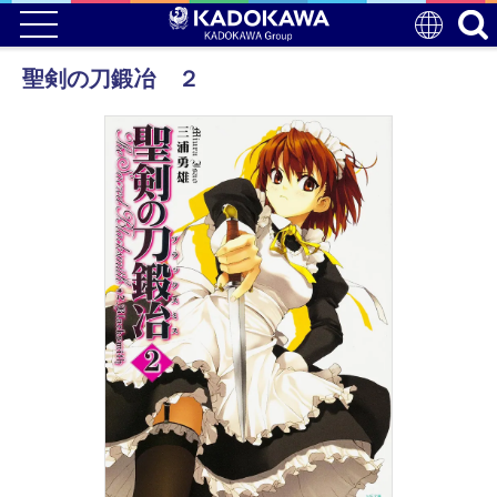
聖剣の刀鍛冶 ２