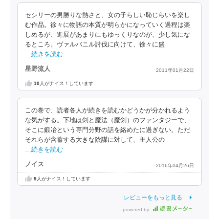
セシリーの男勝りな熱さと、女の子らしい恥じらいを楽し
む作品。徐々に物語の本質が明らかになっていく過程は楽
しめるが、進展があまりにもゆっくりなのが、少し気にな
るところ。ヴァルバニル討伐に向けて、徐々に盛
…続きを読む
星野流人
2011年01月22日
10
人がナイス！しています
この巻で、読者各人が続きを読むかどうかが分かれるよう
な気がする。下地は剣と魔法（魔剣）のファンタジーで、
そこに鍛冶という専門分野の話を絡めたに過ぎない。ただ
それらが含蓄する大きな陰謀に対して、主人公の
…続きを読む
ノイス
2016年04月26日
9
人がナイス！しています
レビューをもっと見る
powered by