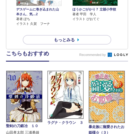
デスゲームに巻き込まれた山
ほうかごがかり７ 立穎小学校
本さん、気…2
著者 甲田 学人
著者 ぽち
イラスト ぴおてぐ
イラスト 久賀 フーナ
もっとみる
こちらもおすすめ
Recommended by
ラグナ・クラウン ３
聖剣の刀鍛冶 １０
暴走族に寵愛されたお
山田孝太郎 三浦勇雄
姫様☆（３）