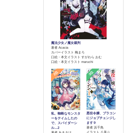
魔法少女ノ魔女裁判
著者 Acacia
カバーイラスト 梅まろ
口絵・本文イラスト すがわら おむ
口絵・本文イラスト maruchi
2位
3位
悪役令嬢、ブラコン
私、蜘蛛なモンスタ
にジョブチェンジし
ーをテイムしたの
ます９
で、スパイダーシ
著者 浜千鳥
ル…2
イラスト 八美☆
著者 あきさけ