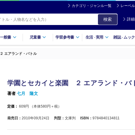
カテゴリ・ジャンル一覧
レーベル
検索
詳細
一般書
児童書
学習参考書
生活
実用
雑誌
ムック
・
・
２ エアランド・バトル
学園とセカイと楽園 ２ エアランド・バ
著者
七月 隆文
定価：
609
円 （本体
580
円＋税）
発売日：
2010年09月24日
判型：
文庫判
ISBN：
9784840134811