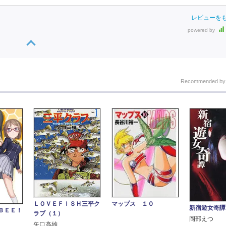
レビューを
powered by
Recommended b
ＬＯＶＥＦＩＳＨ三平ク
マップス １０
新宿遊女奇譚
ＢＥＥ！
ラブ（１）
岡部えつ
矢口高雄