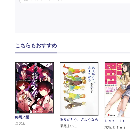
こちらもおすすめ
終焉ノ栞
ありがとう、さようなら
Ｌｅｔ ｉｔ 
スズム
瀬尾まいこ
末羽瑛 Ｔｅａ