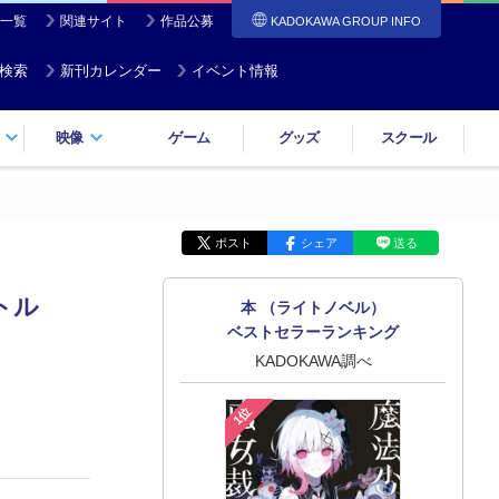
一覧
関連サイト
作品公募
KADOKAWA GROUP INFO
検索
新刊カレンダー
イベント情報
映像
ゲーム
グッズ
スクール
ポスト
シェア
送る
トル
本 （ライトノベル）
ベストセラーランキング
KADOKAWA調べ
1位