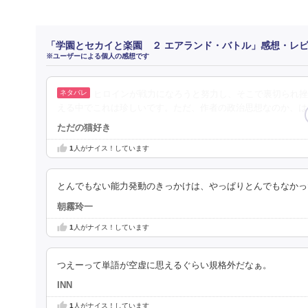
「学園とセカイと楽園 ２ エアランド・バトル」感想・レ
※ユーザーによる個人の感想です
ヒロインが戦力になろうと努力し、そこで裏切られ挫
える中でこれは珍しいです。ただ、作者の政治思想なのか、は
ただの猫好き
1
人がナイス！しています
とんでもない能力発動のきっかけは、やっぱりとんでもなかっ
朝霧玲一
1
人がナイス！しています
つえーって単語が空虚に思えるぐらい規格外だなぁ。
INN
1
人がナイス！しています