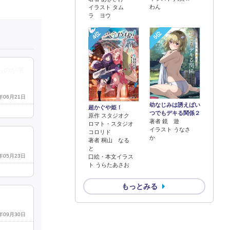
わん
イラスト タム
ラ ヨウ
4位
5位
ものが増
0年06月21日
幼なじみは誘えばい
超かぐや姫！
つでもデキる関係２
原作 スタジオク
著者 鏡 遊
ロマト・スタジオ
イラスト うなさ
コロリド
か
著者 桐山 なる
と
2年05月23日
口絵・本文イラス
ト うらたあさお
もっとみる
0年09月30日