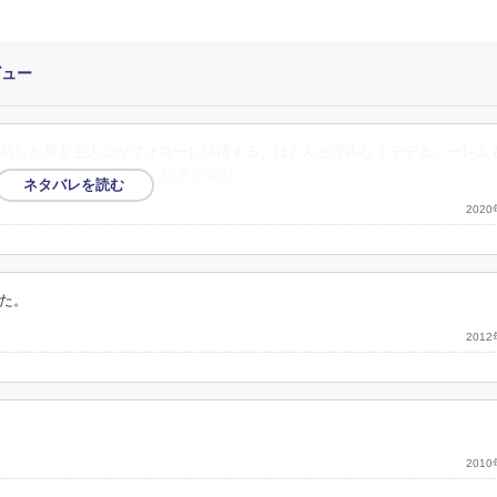
ビュー
折した所を主人公がフォローし活躍する。ほとんど理由なくモテるハーレム
たまた現実にある国を
…続きを読む
202
た。
201
201