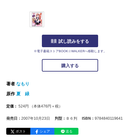
試し読みをする
※電子書籍ストアBOOK☆WALKERへ移動します。
購入する
著者
なもり
原作
夏 緑
定価：
524
円
（本体
476
円＋税）
発売日：
2007年10月23日
判型：
Ｂ６判
ISBN：
9784840119641
ポスト
シェア
送る