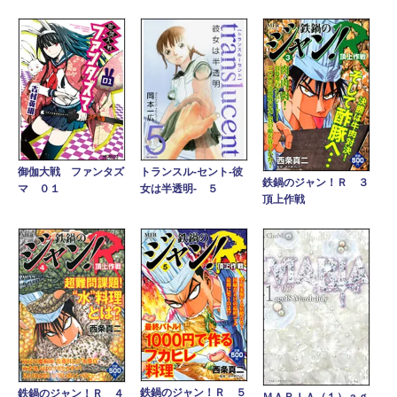
御伽大戦 ファンタズ
トランスル‐セント‐彼
鉄鍋のジャン！Ｒ ３
マ ０１
女は半透明‐ ５
頂上作戦
鉄鍋のジャン！Ｒ ５
鉄鍋のジャン！Ｒ ４
ＭＡＲＩＡ（１）ａｇ