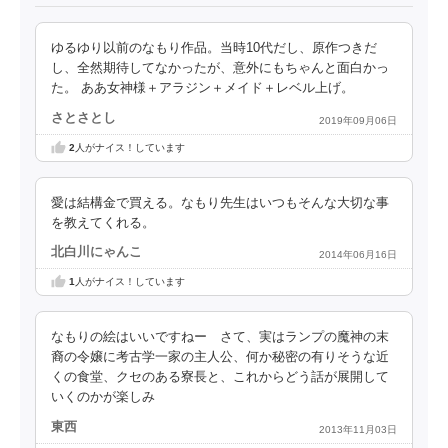
ゆるゆり以前のなもり作品。当時10代だし、原作つきだ
し、全然期待してなかったが、意外にもちゃんと面白かっ
た。 ああ女神様＋アラジン＋メイド＋レベル上げ。
さとさとし
2019年09月06日
2
人がナイス！しています
愛は結構金で買える。なもり先生はいつもそんな大切な事
を教えてくれる。
北白川にゃんこ
2014年06月16日
1
人がナイス！しています
なもりの絵はいいですねー さて、実はランプの魔神の末
裔の令嬢に考古学一家の主人公、何か秘密の有りそうな近
くの食堂、クセのある寮長と、これからどう話が展開して
いくのかが楽しみ
東西
2013年11月03日