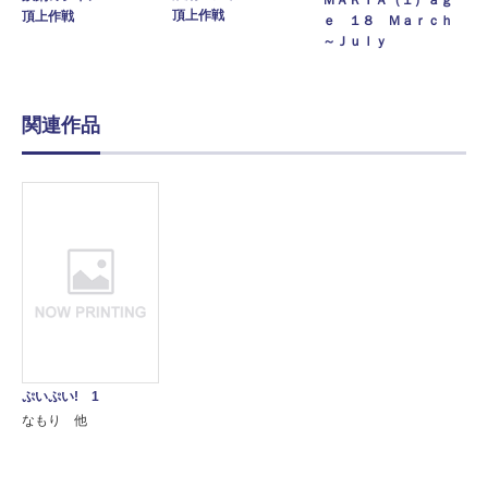
頂上作戦
頂上作戦
ｅ １８ Ｍａｒｃｈ
～Ｊｕｌｙ
関連作品
ぷいぷい! 1
なもり 他