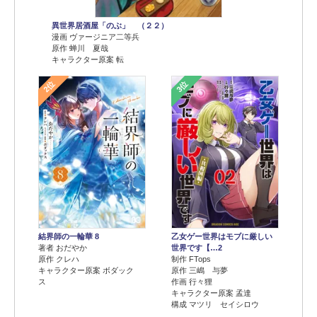
異世界居酒屋「のぶ」 （２２）
漫画 ヴァージニア二等兵
原作 蝉川 夏哉
キャラクター原案 転
2位
3位
結界師の一輪華 8
乙女ゲー世界はモブに厳しい
著者 おだやか
世界です【…2
原作 クレハ
制作 FTops
キャラクター原案 ボダック
原作 三嶋 与夢
ス
作画 行々狸
キャラクター原案 孟達
構成 マツリ セイシロウ