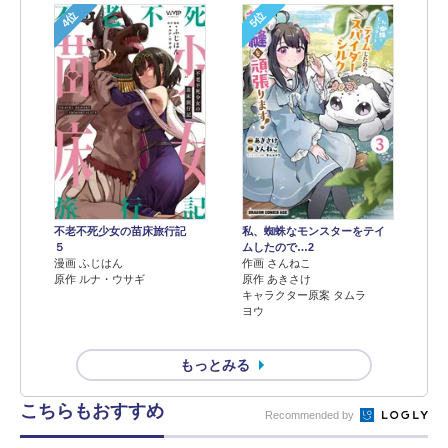
4位
5位
不老不死少女の苗床旅行記
私、蜘蛛なモンスターをテイ
５
ムしたので…2
漫画 ふじはん
作画 さんねこ
原作 ルナ・ウサギ
原作 あきさけ
キャラクター原案 タムラ
ヨウ
もっとみる
こちらもおすすめ
Recommended by