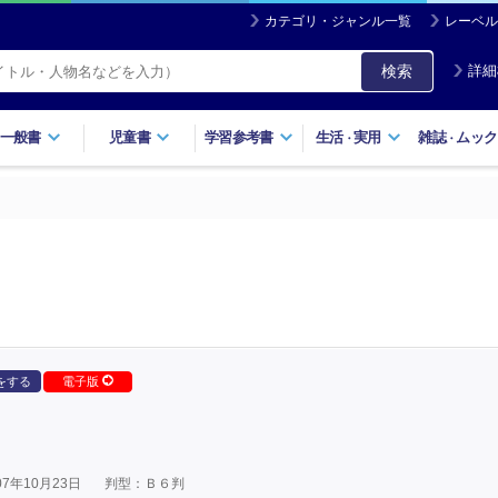
カテゴリ・ジャンル一覧
レーベル
検索
詳細
一般書
児童書
学習参考書
生活
実用
雑誌
ムック
・
・
をする
電子版
7年10月23日
判型：Ｂ６判