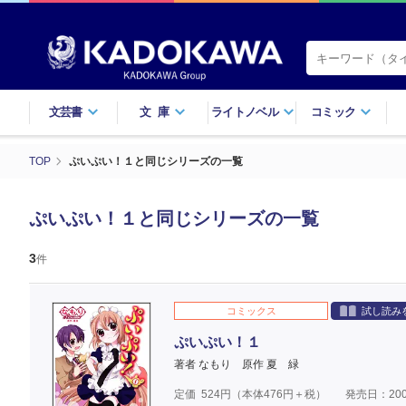
文芸書
文庫
ライトノベル
コミック
TOP
ぷいぷい！１と同じシリーズの一覧
ぷいぷい！１と同じシリーズの一覧
3
件
コミックス
試し読み
ぷいぷい！１
著者 なもり
原作 夏 緑
定価
524
円（本体
476
円＋税）
発売日：200