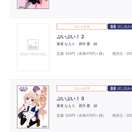
コミックス
試し読み
ぷいぷい！２
著者 なもり
原作 夏 緑
定価
524
円（本体
476
円＋税）
発売日：200
コミックス
試し読み
ぷいぷい！３
著者 なもり
原作 夏 緑
定価
524
円（本体
476
円＋税）
発売日：200