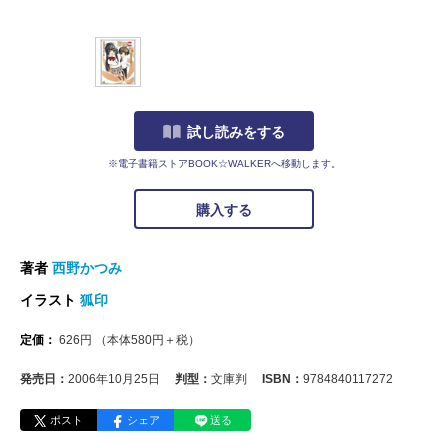
試し読みをする
※電子書籍ストアBOOK☆WALKERへ移動します。
購入する
著者
西野かつみ
イラスト
狐印
定価：
626
円
（本体
580
円＋税）
発売日：
2006年10月25日
判型：
文庫判
ISBN：
9784840117272
ポスト
シェア
送る