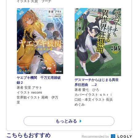
イラスト 久賀 フーナ
4位
5位
ヤエブキ機関 千万丈塔踏破
デスマーチからはじまる異世
録２
界狂想曲 …2
著者 安里 アサト
著者 愛七 ひろ
イラスト necomi
カバーイラスト ｓｈｒｉ
世界観イラスト 尾崎 伊万
口絵・本文イラスト 長浜
里
めぐみ
もっとみる
こちらもおすすめ
Recommended by