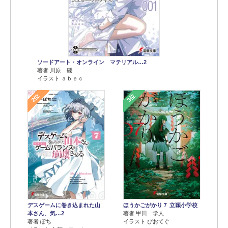
ソードアート・オンライン マテリアル…2
著者 川原 礫
イラスト ａｂｅｃ
2位
3位
デスゲームに巻き込まれた山
ほうかごがかり７ 立穎小学校
本さん、気…2
著者 甲田 学人
著者 ぽち
イラスト ぴおてぐ