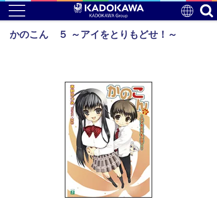
かのこん ５ ～アイをとりもどせ！～