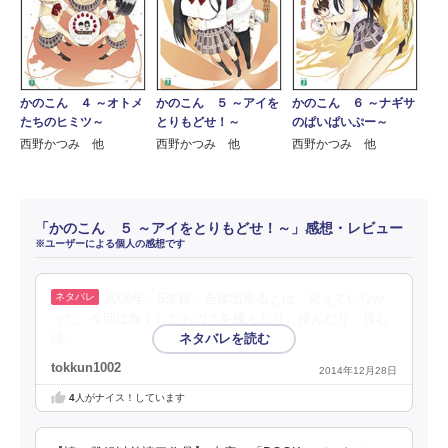
かのこん ４ ～オトメ
かのこん ５ ～アイを
かのこん ６ ～ナギサ
たちのヒミツ～
とりもどせ！～
のぱいぱいぷー～
西野かつみ 他
西野かつみ 他
西野かつみ 他
「かのこん ５ ～アイをとりもどせ！～」感想・レビュー
※ユーザーによる個人の感想です
2006年。5作目。合体出来るとは…覚えていなか
った。今回は無くしたもの？を揉んだり。揉んだり。揉む
話。
tokkun1002
2014年12月28日
4
人がナイス！しています