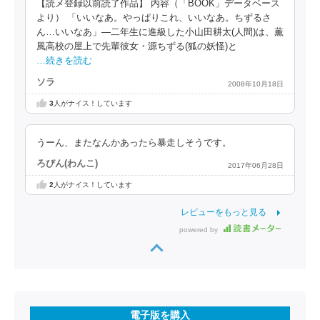
【読メ登録以前読了作品】 内容（「BOOK」データベース
より） 「いいなあ。やっぱりこれ、いいなあ。ちずるさ
ん…いいなあ」―二年生に進級した小山田耕太(人間)は、薫
風高校の屋上で先輩彼女・源ちずる(狐の妖怪)と
…続きを読む
ソラ
2008年10月18日
3
人がナイス！しています
うーん、またなんかあったら暴走しそうです。
ろびん(わんこ)
2017年06月28日
2
人がナイス！しています
レビューをもっと見る
powered by
電子版を購入