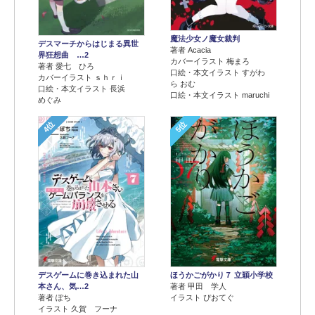
魔法少女ノ魔女裁判
デスマーチからはじまる異世
著者 Acacia
界狂想曲 …2
カバーイラスト 梅まろ
著者 愛七 ひろ
口絵・本文イラスト すがわ
カバーイラスト ｓｈｒｉ
ら おむ
口絵・本文イラスト 長浜
口絵・本文イラスト maruchi
めぐみ
4位
5位
デスゲームに巻き込まれた山
ほうかごがかり７ 立穎小学校
本さん、気…2
著者 甲田 学人
著者 ぽち
イラスト ぴおてぐ
イラスト 久賀 フーナ