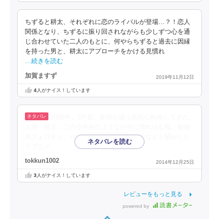
ちずると耕太、それぞれに恋のライバルが登場…？！恋人
関係となり、ちずるに振り回されながらも少しずつ心を通
じ合わせていた二人のもとに、何やらちずると過去に因縁
を持った男と、耕太にアプローチをかける見慣れ
…続きを読む
加賀ますず
2019年11月12日
4
人がナイス！しています
2006年。2作目。妖怪が通う高校に転校してきた
人間、耕太。この小学生のような少年に惚れ込む狐。動物
的フェロモン。パンツがおっぱいがキスがなどと騒がしい
ラブコメ。
tokkun1002
2014年12月25日
3
人がナイス！しています
レビューをもっと見る
powered by