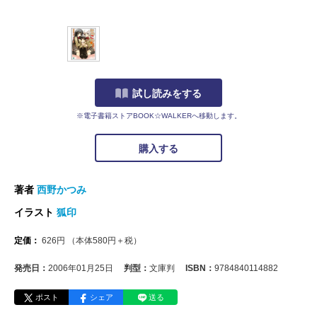
試し読みをする
※電子書籍ストアBOOK☆WALKERへ移動します。
購入する
著者
西野かつみ
イラスト
狐印
定価：
626
円
（本体
580
円＋税）
発売日：
2006年01月25日
判型：
文庫判
ISBN：
9784840114882
ポスト
シェア
送る