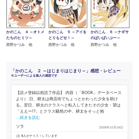
かのこん ４ ～オトメ
かのこん ５ ～アイを
かのこん ６ ～ナギサ
たちのヒミツ～
とりもどせ！～
のぱいぱいぷー～
西野かつみ 他
西野かつみ 他
西野かつみ 他
「かのこん ２ ～はじまりはじまり～」感想・レビュー
※ユーザーによる個人の感想です
【読メ登録以前読了作品】 内容（「BOOK」データベース
より） 日、耕太は商店街でちょっとかわった少女を助け
る。翌日、耕太のクラスへと転入してきたその少女・望は
「ええー!?」とクラス騒然の中、耕太をそっと抱
…続きを読む
ソラ
2008年10月19日
5
人がナイス！しています