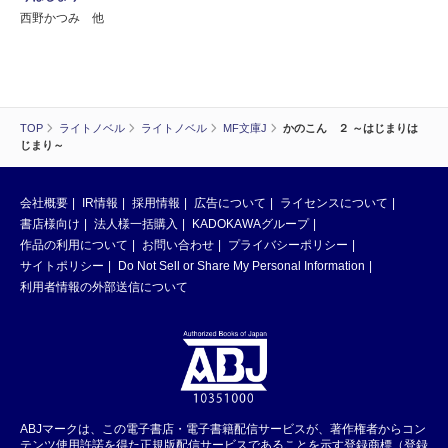
西野かつみ 他
TOP
ライトノベル
ライトノベル
MF文庫J
かのこん ２ ～はじまりは
じまり～
会社概要
IR情報
採用情報
広告について
ライセンスについて
書店様向け
法人様一括購入
KADOKAWAグループ
作品の利用について
お問い合わせ
プライバシーポリシー
サイトポリシー
Do Not Sell or Share My Personal Information
利用者情報の外部送信について
ABJマークは、この電子書店・電子書籍配信サービスが、著作権者からコン
テンツ使用許諾を得た正規版配信サービスであることを示す登録商標（登録