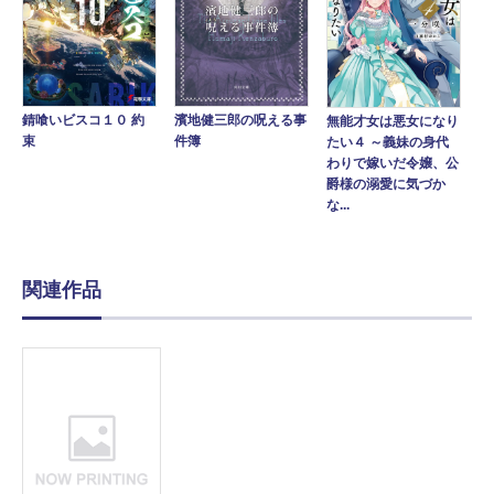
錆喰いビスコ１０ 約
濱地健三郎の呪える事
無能才女は悪女になり
束
件簿
たい４ ～義妹の身代
わりで嫁いだ令嬢、公
爵様の溺愛に気づか
な...
関連作品