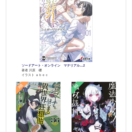
ソードアート・オンライン マテリアル…2
著者 川原 礫
イラスト ａｂｅｃ
2位
3位