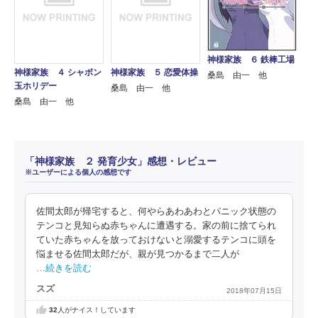
神様家族 ６ 鉄棒工場
神様家族 ４ シャボン
神様家族 ５ 恋愛体操
桑島 由一 他
玉ホリデー
桑島 由一 他
桑島 由一 他
「神様家族 ２ 発育少女」感想・レビュー
※ユーザーによる個人の感想です
佐間太郎が帰宅すると、何やらあわあわとパニック状態の
テンコと見知らぬ赤ちゃんに遭遇する。家の前に捨てられ
ていた赤ちゃんを放っておけないと溺愛するテンコに頭を
悩ませる佐間太郎だが、親が見つかるまで二人が
…続きを読む
スズ
2018年07月15日
32
人がナイス！しています