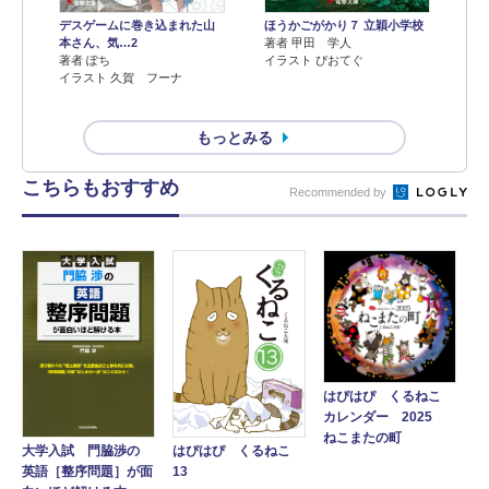
デスゲームに巻き込まれた山
ほうかごがかり７ 立穎小学校
本さん、気…2
著者 甲田 学人
著者 ぽち
イラスト ぴおてぐ
イラスト 久賀 フーナ
もっとみる
こちらもおすすめ
Recommended by
はぴはぴ くるねこ
カレンダー 2025
ねこまたの町
大学入試 門脇渉の
はぴはぴ くるねこ
英語［整序問題］が面
13