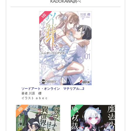
KADOKAWA調べ
1位
ソードアート・オンライン マテリアル…2
著者 川原 礫
イラスト ａｂｅｃ
2位
3位