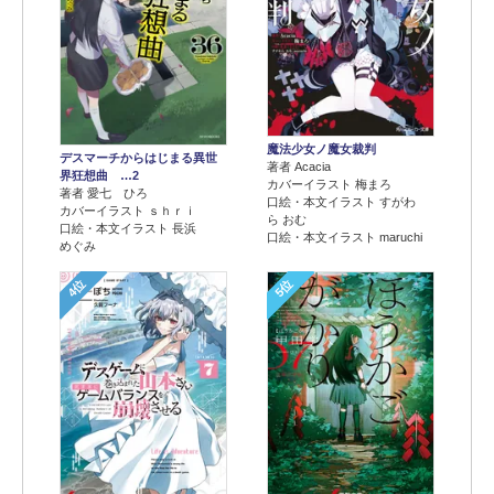
魔法少女ノ魔女裁判
デスマーチからはじまる異世
著者 Acacia
界狂想曲 …2
カバーイラスト 梅まろ
著者 愛七 ひろ
口絵・本文イラスト すがわ
カバーイラスト ｓｈｒｉ
ら おむ
口絵・本文イラスト 長浜
口絵・本文イラスト maruchi
めぐみ
4位
5位