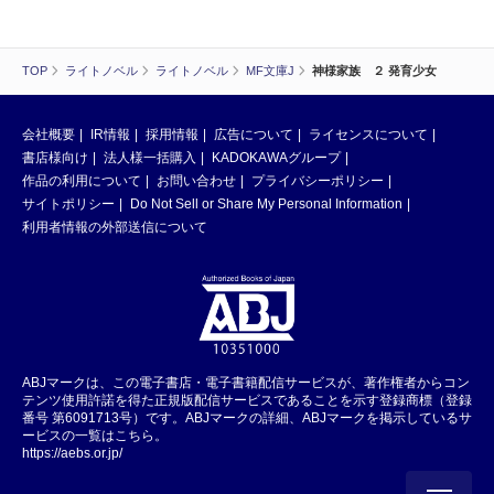
TOP
ライトノベル
ライトノベル
MF文庫J
神様家族 ２ 発育少女
会社概要
IR情報
採用情報
広告について
ライセンスについて
書店様向け
法人様一括購入
KADOKAWAグループ
作品の利用について
お問い合わせ
プライバシーポリシー
サイトポリシー
Do Not Sell or Share My Personal Information
利用者情報の外部送信について
ABJマークは、この電子書店・電子書籍配信サービスが、著作権者からコン
テンツ使用許諾を得た正規版配信サービスであることを示す登録商標（登録
番号 第6091713号）です。ABJマークの詳細、ABJマークを掲示しているサ
ービスの一覧はこちら。
https://aebs.or.jp/