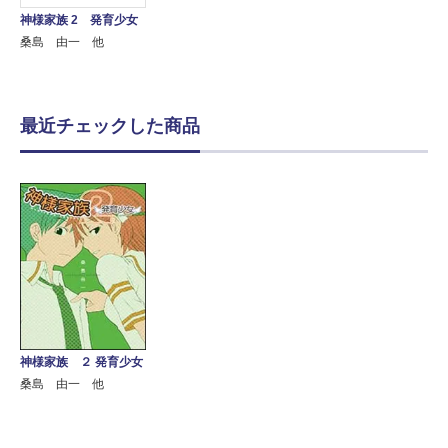
神様家族 2 発育少女
桑島 由一 他
最近チェックした商品
神様家族 ２ 発育少女
桑島 由一 他