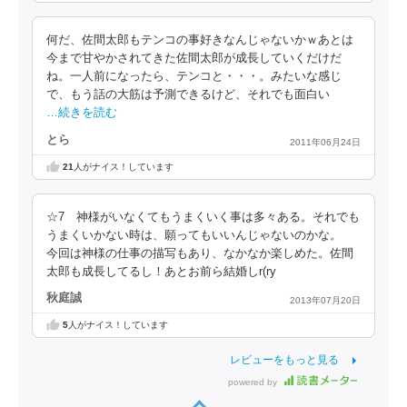
何だ、佐間太郎もテンコの事好きなんじゃないかｗあとは
今まで甘やかされてきた佐間太郎が成長していくだけだ
ね。一人前になったら、テンコと・・・。みたいな感じ
で、もう話の大筋は予測できるけど、それでも面白い
…続きを読む
とら
2011年06月24日
21
人がナイス！しています
☆7 神様がいなくてもうまくいく事は多々ある。それでも
うまくいかない時は、願ってもいいんじゃないのかな。
今回は神様の仕事の描写もあり、なかなか楽しめた。佐間
太郎も成長してるし！あとお前ら結婚しr(ry
秋庭誠
2013年07月20日
5
人がナイス！しています
レビューをもっと見る
powered by