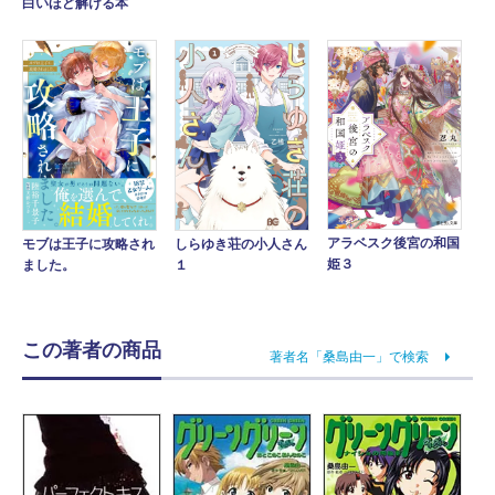
白いほど解ける本
アラベスク後宮の和国
モブは王子に攻略され
しらゆき荘の小人さん
姫３
ました。
１
この著者の商品
著者名「桑島由一」で検索