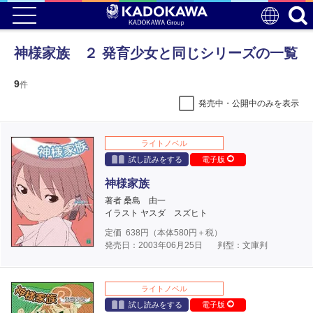
神様家族 ２ 発育少女と同じシリーズの一覧
9
件
発売中・公開中のみを表示
ライトノベル
試し読みをする
電子版
神様家族
著者 桑島 由一
イラスト ヤスダ スズヒト
定価
638
円（本体
580
円＋税）
発売日：2003年06月25日
判型：文庫判
ライトノベル
試し読みをする
電子版