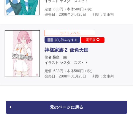
イラスト ヤスダ スズヒト
定価
638
円（本体
580
円＋税）
発売日：2006年04月25日
判型：文庫判
ライトノベル
試し読みをする
電子版
神様家族Ｚ 仮免天国
著者 桑島 由一
イラスト ヤスダ スズヒト
定価
638
円（本体
580
円＋税）
発売日：2008年01月25日
判型：文庫判
元のページに戻る