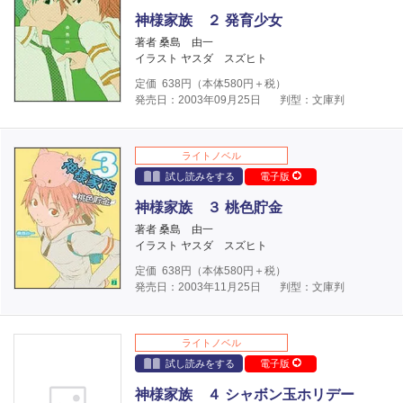
神様家族 ２ 発育少女
著者 桑島 由一
イラスト ヤスダ スズヒト
定価
638
円（本体
580
円＋税）
発売日：2003年09月25日
判型：文庫判
ライトノベル
試し読みをする
電子版
神様家族 ３ 桃色貯金
著者 桑島 由一
イラスト ヤスダ スズヒト
定価
638
円（本体
580
円＋税）
発売日：2003年11月25日
判型：文庫判
ライトノベル
試し読みをする
電子版
神様家族 ４ シャボン玉ホリデー