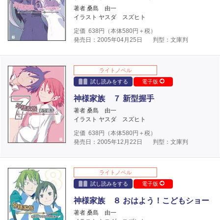
著者 桑島 由一
イラスト ヤスダ スズヒト
定価
638
円（本体
580
円＋税）
発売日：2005年04月25日
判型：文庫判
ライトノベル
試し読みをする
電子版
神様家族 ７ 新型握手
著者 桑島 由一
イラスト ヤスダ スズヒト
定価
638
円（本体
580
円＋税）
発売日：2005年12月22日
判型：文庫判
ライトノベル
試し読みをする
電子版
神様家族 ８ おはよう！こどもショー
著者 桑島 由一