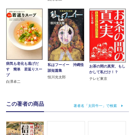
病気も老化も逃げだ
私はフーイー 沖縄怪
お茶の間の真実、もし
す 簡単 若返りスー
談短篇集
かして私だけ！？
プ
恒川光太郎
テレビ東京
白澤卓二
この著者の商品
著者名「太田牛一」で検索