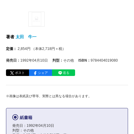
著者
太田 牛一
定価：
2,854
円
（本体
2,718
円＋税）
発売日：
1992年04月10日
判型：
その他
ISBN：
9784404019080
ポスト
シェア
送る
※画像は表紙及び帯等、実際とは異なる場合があります。
紙書籍
発売日：1992年04月10日
判型：その他