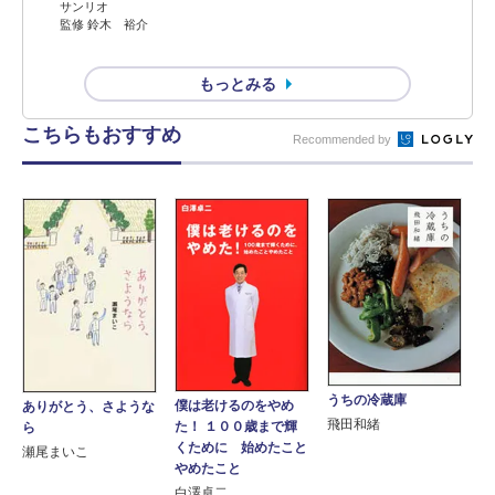
サンリオ
監修 鈴木 裕介
もっとみる
こちらもおすすめ
Recommended by
うちの冷蔵庫
僕は老けるのをやめ
ありがとう、さような
飛田和緒
た！ １００歳まで輝
ら
くために 始めたこと
瀬尾まいこ
やめたこと
白澤卓二