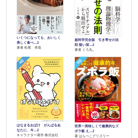
いくつになっても、おいしく
超科学完全版 引き寄せの法
美しく食べ…2
則 疑い深…2
著者 松尾 幸造
著者 くろ丸。
4位
5位
はなまるおばけ がんばるあ
世界一美味しくて健康的なズ
なたに、今…2
ボラ飯 え…2
キャラクター著作 株式会社
著 はらぺこグリズリー