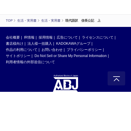
TOP
生活・実用書
生活・実用書
現代語訳 信長公記 上
会社概要
IR情報
採用情報
広告について
ライセンスについて
書店様向け
法人様一括購入
KADOKAWAグループ
作品の利用について
お問い合わせ
プライバシーポリシー
サイトポリシー
Do Not Sell or Share My Personal Information
利用者情報の外部送信について
ABJマークは、この電子書店・電子書籍配信サービスが、著作権者からコン
テンツ使用許諾を得た正規版配信サービスであることを示す登録商標（登録
番号 第6091713号）です。ABJマークの詳細、ABJマークを掲示しているサ
ービスの一覧はこちら。
https://aebs.or.jp/