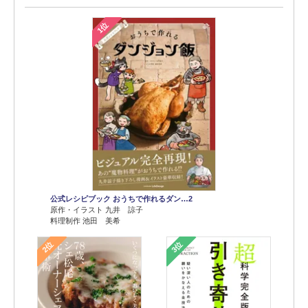
1位
公式レシピブック おうちで作れるダン…2
原作・イラスト 九井 諒子
料理制作 池田 美希
2位
3位