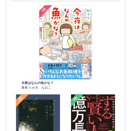
1位
今夜はなんの魚かな？
著者 たかぎ なおこ
2位
3位