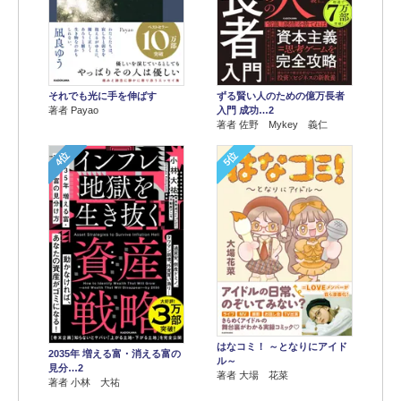
それでも光に手を伸ばす
ずる賢い人のための億万長者
著者 Payao
入門 成功…2
著者 佐野 Mykey 義仁
4位
5位
はなコミ！ ～となりにアイド
2035年 増える富・消える富の
ル～
見分…2
著者 大場 花菜
著者 小林 大祐