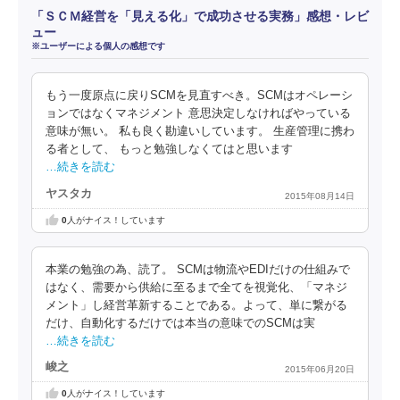
「ＳＣＭ経営を「見える化」で成功させる実務」感想・レビ
ュー
※ユーザーによる個人の感想です
もう一度原点に戻りSCMを見直すべき。SCMはオペレーシ
ョンではなくマネジメント 意思決定しなければやっている
意味が無い。 私も良く勘違いしています。 生産管理に携わ
る者として、 もっと勉強しなくてはと思います
…続きを読む
ヤスタカ
2015年08月14日
0
人がナイス！しています
本業の勉強の為、読了。 SCMは物流やEDIだけの仕組みで
はなく、需要から供給に至るまで全てを視覚化、「マネジ
メント」し経営革新することである。よって、単に繋がる
だけ、自動化するだけでは本当の意味でのSCMは実
…続きを読む
峻之
2015年06月20日
0
人がナイス！しています