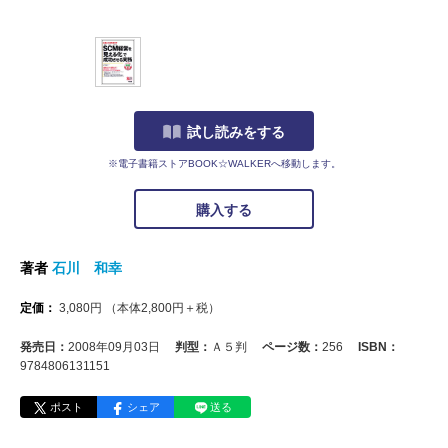
試し読みをする
※電子書籍ストアBOOK☆WALKERへ移動します。
購入する
著者
石川 和幸
定価：
3,080
円
（本体
2,800
円＋税）
発売日：
2008年09月03日
判型：
Ａ５判
ページ数：
256
ISBN：
9784806131151
ポスト
シェア
送る