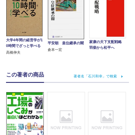
大学4年間の経営学が1
家康の天下支配戦略
平安朝 皇位継承の闇
0時間でざっと学べる
羽柴から松平へ
倉本一宏
高橋伸夫
この著者の商品
著者名「石川和幸」で検索