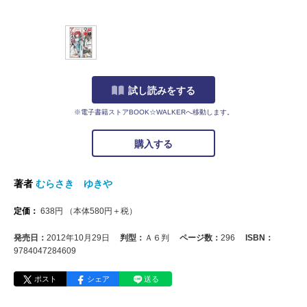
試し読みをする
※電子書籍ストアBOOK☆WALKERへ移動します。
購入する
著者
むらさき ゆきや
定価：
638
円
（本体
580
円＋税）
発売日：
2012年10月29日
判型：
Ａ６判
ページ数：
296
ISBN：
9784047284609
ポスト
シェア
送る