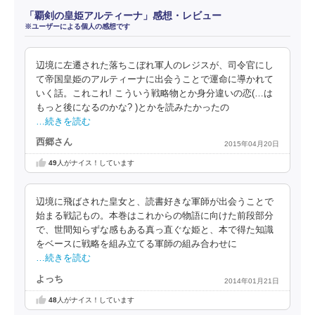
「覇剣の皇姫アルティーナ」感想・レビュー
※ユーザーによる個人の感想です
辺境に左遷された落ちこぼれ軍人のレジスが、司令官にし
て帝国皇姫のアルティーナに出会うことで運命に導かれて
いく話。これこれ! こういう戦略物とか身分違いの恋(…は
もっと後になるのかな? )とかを読みたかったの
…続きを読む
西郷さん
2015年04月20日
49
人がナイス！しています
辺境に飛ばされた皇女と、読書好きな軍師が出会うことで
始まる戦記もの。本巻はこれからの物語に向けた前段部分
で、世間知らずな感もある真っ直ぐな姫と、本で得た知識
をベースに戦略を組み立てる軍師の組み合わせに
…続きを読む
よっち
2014年01月21日
48
人がナイス！しています