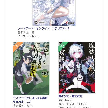
ソードアート・オンライン マテリアル…2
著者 川原 礫
イラスト ａｂｅｃ
2位
3位
魔法少女ノ魔女裁判
デスマーチからはじまる異世
著者 Acacia
界狂想曲 …2
カバーイラスト 梅まろ
著者 愛七 ひろ
口絵・本文イラスト すがわ