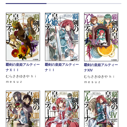
覇剣の皇姫アルティー
覇剣の皇姫アルティー
覇剣の皇姫アルティー
ナＩＩ
ナＸＩＩ
ナXIV
むらさきゆきや ｈｉ
むらさきゆきや ｈｉ
ｍｅｓｕｚ
ｍｅｓｕｚ