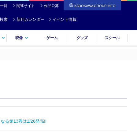
一覧
関連サイト
作品公募
KADOKAWA GROUP INFO
検索
新刊カレンダー
イベント情報
映像
ゲーム
グッズ
スクール
13巻は2/28発売!!