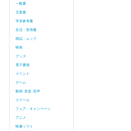
一般書
児童書
学習参考書
生活・実用書
雑誌・ムック
映画
グッズ
電子書籍
イベント
ゲーム
動画･音楽･音声
スクール
フェア・キャンペーン
アニメ
映像ソフト