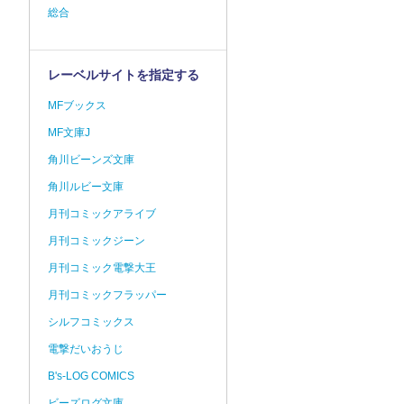
総合
レーベルサイトを指定する
MFブックス
MF文庫J
角川ビーンズ文庫
角川ルビー文庫
月刊コミックアライブ
月刊コミックジーン
月刊コミック電撃大王
月刊コミックフラッパー
シルフコミックス
電撃だいおうじ
B's-LOG COMICS
ビーズログ文庫