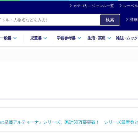
カテゴリ・ジャンル一覧
レーベル
検索
詳細
一般書
児童書
学習参考書
生活
実用
雑誌
ムック
・
・
の皇姫アルティーナ』シリーズ、累計50万部突破！ シリーズ最新巻となる第