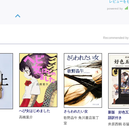
レビューを
powered by
Recommended b
へび女はじめました
さらわれたい女
新版 好色五
高橋葉介
語訳付き
歌野晶午 角川書店装丁
室
井原西鶴 谷