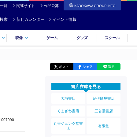
一覧
関連サイト
作品公募
KADOKAWA GROUP INFO
検索
新刊カレンダー
イベント情報
映像
ゲーム
グッズ
スクール
ポスト
シェア
送る
書店在庫を見る
大垣書店
紀伊國屋書店
くまざわ書店
三省堂書店
1007990
丸善ジュンク堂書
有隣堂
店