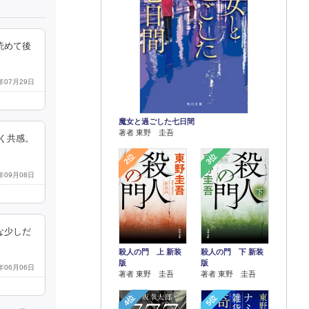
読めて後
9年07月29日
魔女と過ごした七日間
著者 東野 圭吾
く共感。
2位
3位
1年09月08日
な少しだ
殺人の門 上 新装
殺人の門 下 新装
版
版
3年06月06日
著者 東野 圭吾
著者 東野 圭吾
4位
5位