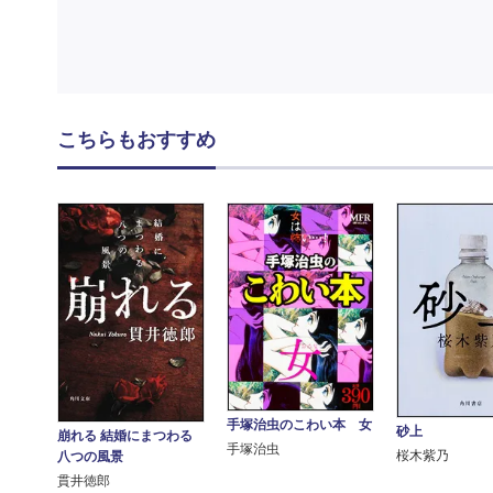
こちらもおすすめ
手塚治虫のこわい本 女
砂上
崩れる 結婚にまつわる
手塚治虫
桜木紫乃
八つの風景
貫井徳郎