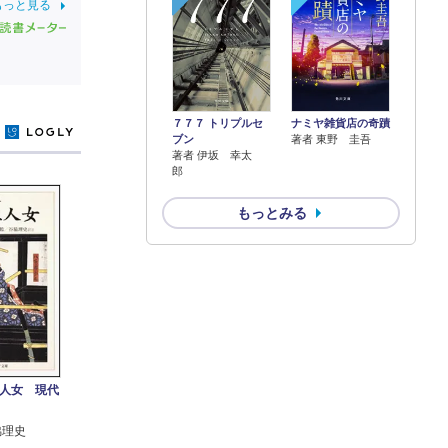
もっと見る
７７７ トリプルセ
ナミヤ雑貨店の奇蹟
y
ブン
著者 東野 圭吾
著者 伊坂 幸太
郎
もっとみる
人女 現代
脇理史