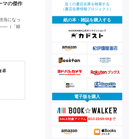
ーマの傑作
近くの書店在庫を検索する
（書店在庫情報プロジェクト）
担当になっ
紙の本・雑誌を購入する
――（「給
食卓
電子版を購入
8/13 23:59:59まで
SALE対象アイテム