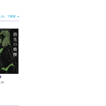
よみ」で検索
慄
よみ