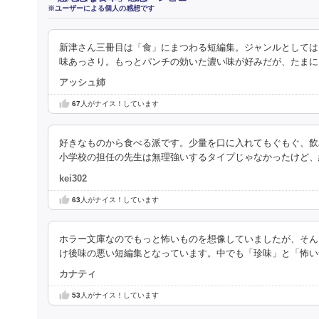
※ユーザーによる個人の感想です
新津さん三冊目は「食」にまつわる短編集。ジャンルとしては
味あっさり。もっとパンチの効いた濃い味が好みだが、たまに
アッシュ姉
67
人がナイス！しています
好きなものから食べる派です。少量を口に入れてもぐもぐ、飲
小学校の担任の先生は無理強いするタイプじゃなかったけど、
kei302
63
人がナイス！しています
ホラー文庫なのでもっと怖いものを想像していましたが、そん
け後味の悪い短編集となっています。中でも「珍味」と「怖い
カナティ
53
人がナイス！しています