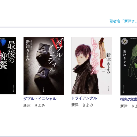
著者名「新津き
トライアングル
ダブル・イニシャル
指先の戦
新津 きよみ
新津 きよみ
新津 き