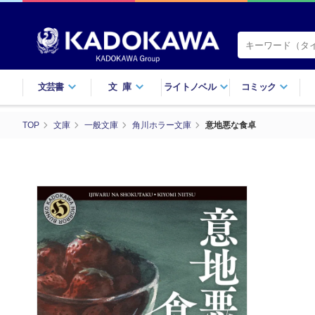
文芸書
文庫
ライトノベル
コミック
TOP
文庫
一般文庫
角川ホラー文庫
意地悪な食卓