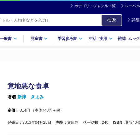
カテゴリ・ジャンル一覧
レーベル
検索
詳細
一般書
児童書
学習参考書
生活
実用
雑誌
ムック
・
・
意地悪な食卓
著者
新津 きよみ
定価：
814
円 （本体
740
円＋税）
発売日：
2013年04月25日
判型：
文庫判
ページ数：
240
ISBN：
978404