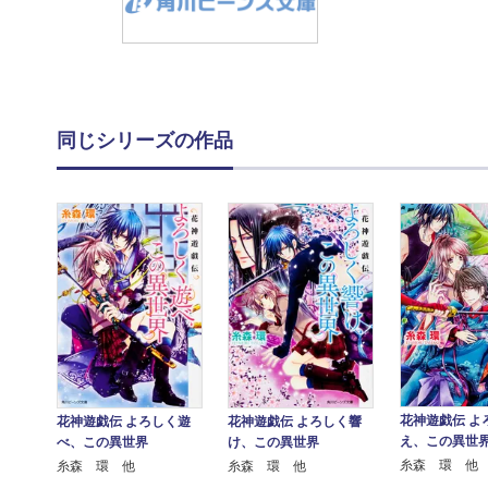
同じシリーズの作品
花神遊戯伝 よ
花神遊戯伝 よろしく遊
花神遊戯伝 よろしく響
え、この異世
べ、この異世界
け、この異世界
糸森 環 他
糸森 環 他
糸森 環 他