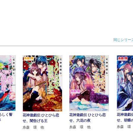
同じシリー
ろしく誓
花神遊戯
花神遊戯伝 ひとひら恋
花神遊戯伝 ひとひら恋
界
せ、胡蝶
せ、六花の夜
せ、闇告げる王
糸森 環
糸森 環 他
糸森 環 他