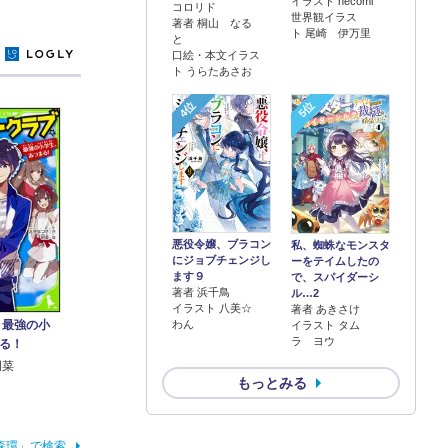
イラスト necomi
コロリド
世界観イラス
著者 桐山 なる
ト 尾崎 伊万里
と
y
口絵・本文イラス
ト うらたあさお
4位
5位
悪役令嬢、ブラコン
私、蜘蛛なモンスタ
にジョブチェンジし
ーをテイムしたの
ます９
で、スパイダーシ
著者 浜千鳥
ル…2
イラスト 八美☆
著者 あきさけ
 最強の小
わん
イラスト タム
ラ ヨウ
る！
明菜
もっとみる
森環」で検索