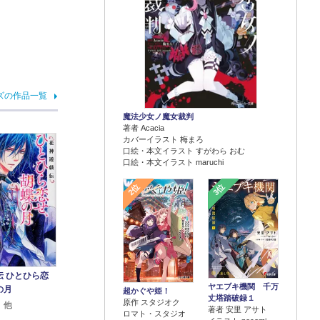
ズの作品一覧
魔法少女ノ魔女裁判
著者 Acacia
カバーイラスト 梅まろ
口絵・本文イラスト すがわら おむ
口絵・本文イラスト maruchi
2位
3位
伝 ひとひら恋
ヤエブキ機関 千万
の月
超かぐや姫！
丈塔踏破録１
原作 スタジオク
 他
著者 安里 アサト
ロマト・スタジオ