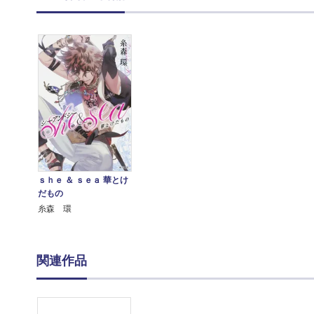
ｓｈｅ ＆ ｓｅａ 華とけ
だもの
糸森 環
関連作品