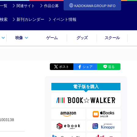
一覧
関連サイト
作品公募
KADOKAWA GROUP INFO
検索
新刊カレンダー
イベント情報
映像
ゲーム
グッズ
スクール
ポスト
シェア
送る
電子版を購入
1003138