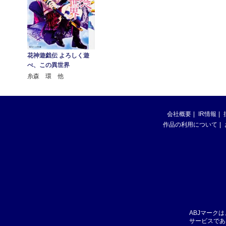
花神遊戯伝 よろしく遊
べ、この異世界
糸森 環 他
会社概要
IR情報
作品の利用について
ABJマーク
サービスであ