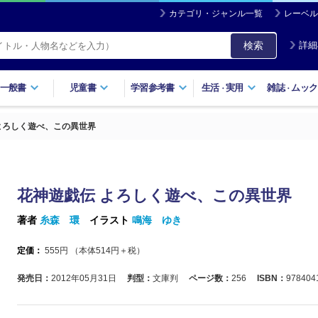
カテゴリ・ジャンル一覧
レーベル
検索
詳細
一般書
児童書
学習参考書
生活
実用
雑誌
ムック
・
・
よろしく遊べ、この異世界
花神遊戯伝 よろしく遊べ、この異世界
著者
糸森 環
イラスト
鳴海 ゆき
定価：
555
円 （本体
514
円＋税）
発売日：
2012年05月31日
判型：
文庫判
ページ数：
256
ISBN：
978404