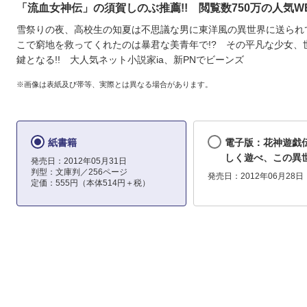
「流血女神伝」の須賀しのぶ推薦!! 閲覧数750万の人気W
雪祭りの夜、高校生の知夏は不思議な男に東洋風の異世界に送られ
こで窮地を救ってくれたのは暴君な美青年で!? その平凡な少女、
鍵となる!! 大人気ネット小説家ia、新PNでビーンズ
※画像は表紙及び帯等、実際とは異なる場合があります。
紙書籍
電子版：花神遊戯
しく遊べ、この異
発売日：2012年05月31日
判型：文庫判／256ページ
発売日：2012年06月28日
定価：555円（本体514円＋税）