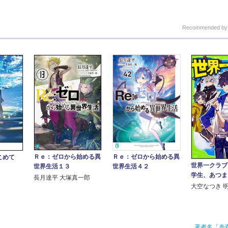
Recommended b
Ｒｅ：ゼロから始める異
Ｒｅ：ゼロから始める異
をこめて
世界一クラブ
世界生活１３
世界生活４２
学生、あつま
長月達平 大塚真一郎
大空なつき 
著者名「糸