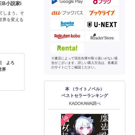
EB小説家i
てしまう。そ
世界を変える
※書店によって現在在庫や取り扱いがない場
伝 よろ
合がございます。詳しい購入方法は、各書店
のサイトにてご確認ください。
世界
本 （ライトノベル）
ベストセラーランキング
KADOKAWA調べ
1位