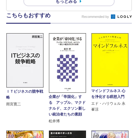
もっとみる
こちらもおすすめ
Recommended by
マインドフルネス 心
ＩＴビジネスの競争戦
を浄化する瞑想入門
企業が「帝国化」す
略
る アップル、マクド
エド・ハリウェル 永
雨宮寛二
ナルド、エクソン新し
峯涼
い統治者たちの素顔
松井博