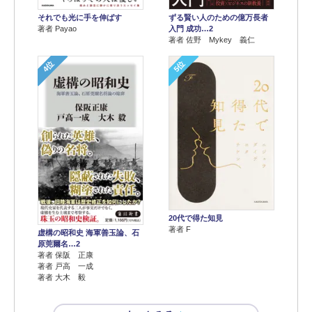
それでも光に手を伸ばす
ずる賢い人のための億万長者
著者 Payao
入門 成功…2
著者 佐野 Mykey 義仁
4位
5位
20代で得た知見
著者 F
虚構の昭和史 海軍善玉論、石
原莞爾名…2
著者 保阪 正康
著者 戸高 一成
著者 大木 毅