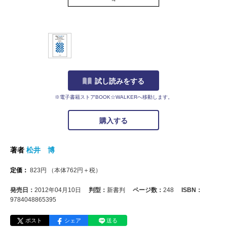
試し読みをする
※電子書籍ストアBOOK☆WALKERへ移動します。
購入する
著者
松井 博
定価：
823
円
（本体
762
円＋税）
発売日：
2012年04月10日
判型：
新書判
ページ数：
248
ISBN：
9784048865395
ポスト
シェア
送る