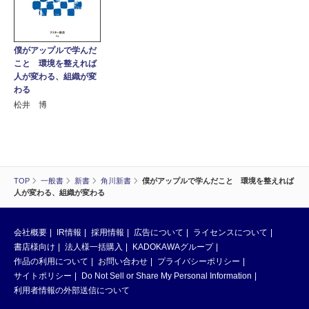
僕がアップルで学んだ
こと 環境を整えれば
人が変わる、組織が変
わる
松井 博
TOP
一般書
新書
角川新書
僕がアップルで学んだこと 環境を整えれば
人が変わる、組織が変わる
会社概要
IR情報
採用情報
広告について
ライセンスについて
書店様向け
法人様一括購入
KADOKAWAグループ
作品の利用について
お問い合わせ
プライバシーポリシー
サイトポリシー
Do Not Sell or Share My Personal Information
利用者情報の外部送信について