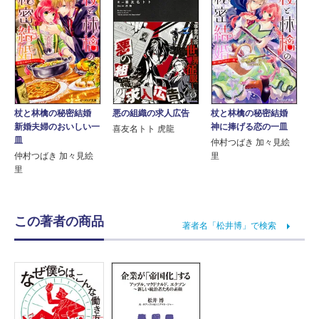
杖と林檎の秘密結婚
悪の組織の求人広告
杖と林檎の秘密結婚
新婚夫婦のおいしい一
神に捧げる恋の一皿
喜友名トト 虎龍
皿
仲村つばき 加々見絵
仲村つばき 加々見絵
里
里
この著者の商品
著者名「松井博」で検索