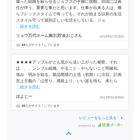
腐った組織を蘇らせるジョブズの手腕に脱帽。自由には責
任が伴う。重要な事だと思います。仕事が出来る人は、幾
らフレックスタイムで有っても、それが始まる以前の生活
スタイル守って規則正しい生活をしている、ジョ
…続きを読む
リョウ万代ホーム施主|貯金おじさん
2016年07月26日
49
人がナイス！しています
★★★★アップルがどん底から這い上がった秘密。それ
は、、、シンプル組織。やること・やらないこと明確化。
強み・弱みを知る。製品開発の上流（初期）に注目。計画
至上主義の「山登り」感覚より、いい波を待ち、来たら
…続きを読む
ほよじー
2013年04月09日
20
人がナイス！しています
レビューをもっと見る
powered by