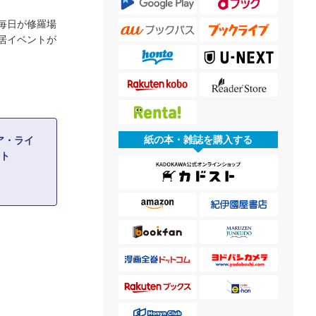
毎日が修羅場
居イベントが
紙の本・雑誌を購入する
ア・ライ
ット