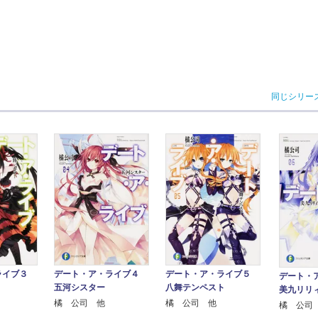
同じシリー
ライブ３
デート・ア・ライブ４
デート・ア・ライブ５
デート・
五河シスター
八舞テンペスト
美九リリ
橘 公司 他
橘 公司 他
橘 公司