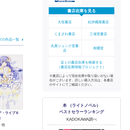
書店在庫を見る
大垣書店
紀伊國屋書店
くまざわ書店
三省堂書店
ズの作品一覧
丸善ジュンク堂書
有隣堂
店
近くの書店在庫を検索する
（書店在庫情報プロジェクト）
※書店によって現在在庫や取り扱いがない場
合がございます。詳しい購入方法は、各書店
のサイトにてご確認ください。
本 （ライトノベル）
ベストセラーランキング
ア・ライブ６
ィ
KADOKAWA調べ
 他