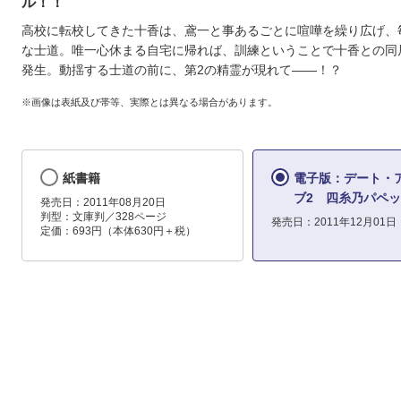
ル！！
高校に転校してきた十香は、鳶一と事あるごとに喧嘩を繰り広げ、
な士道。唯一心休まる自宅に帰れば、訓練ということで十香との同
発生。動揺する士道の前に、第2の精霊が現れて――！？
※画像は表紙及び帯等、実際とは異なる場合があります。
紙書籍
電子版：デート・
ブ2 四糸乃パペ
発売日：2011年08月20日
判型：文庫判／328ページ
発売日：2011年12月01日
定価：693円（本体630円＋税）