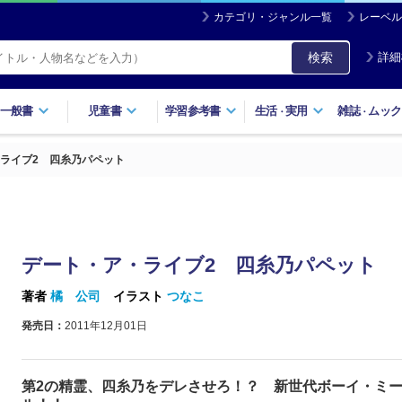
カテゴリ・ジャンル一覧
レーベル
検索
詳細
一般書
児童書
学習参考書
生活
実用
雑誌
ムック
・
・
ライブ2 四糸乃パペット
デート・ア・ライブ2 四糸乃パペット
著者
橘 公司
イラスト
つなこ
発売日：
2011年12月01日
第2の精霊、四糸乃をデレさせろ！？ 新世代ボーイ・ミ