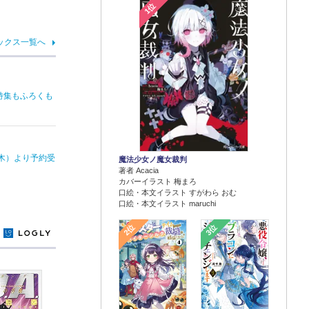
1位
ックス一覧へ
特集もふろくも
（木）より予約受
魔法少女ノ魔女裁判
著者 Acacia
カバーイラスト 梅まろ
口絵・本文イラスト すがわら おむ
口絵・本文イラスト maruchi
2位
3位
y