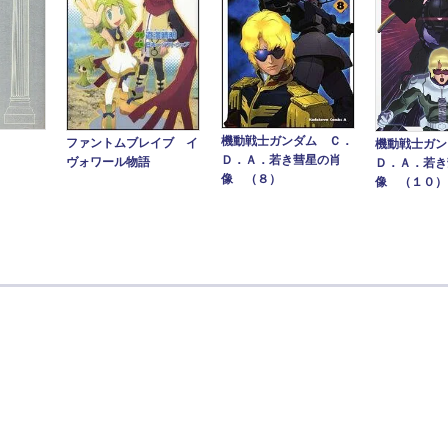
機動戦士ガンダム Ｃ．
ファントムブレイブ イ
機動戦士ガン
Ｄ．Ａ．若き彗星の肖
ヴォワール物語
Ｄ．Ａ．若き
像 （８）
像 （１０）