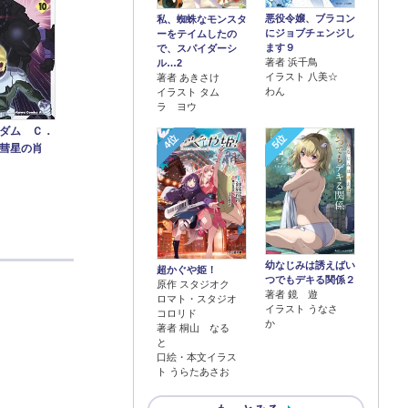
悪役令嬢、ブラコン
私、蜘蛛なモンスタ
にジョブチェンジし
ーをテイムしたの
ます９
で、スパイダーシ
著者 浜千鳥
ル…2
イラスト 八美☆
著者 あきさけ
わん
イラスト タム
ラ ヨウ
ダム Ｃ．
4位
5位
彗星の肖
幼なじみは誘えばい
超かぐや姫！
つでもデキる関係２
原作 スタジオク
著者 鏡 遊
ロマト・スタジオ
イラスト うなさ
コロリド
か
著者 桐山 なる
と
口絵・本文イラス
ト うらたあさお