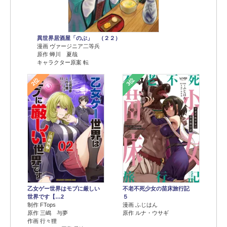
異世界居酒屋「のぶ」 （２２）
漫画 ヴァージニア二等兵
原作 蝉川 夏哉
キャラクター原案 転
2位
3位
乙女ゲー世界はモブに厳しい
不老不死少女の苗床旅行記
世界です【…2
５
制作 FTops
漫画 ふじはん
原作 三嶋 与夢
原作 ルナ・ウサギ
作画 行々狸