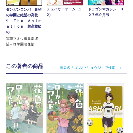
ドラゴンマガジン Ｈ
チェイサーゲーム（1
ダンガンロンパ 希望
２７年９月号
2）
の学園と絶望の高校
生 Ｔｈｅ Ａｎｉｍ
ａｔｉｏｎ 超高校級
の...
電撃マオウ編集部 希
望ヶ峰学園映像部
この著者の商品
著者名「ゴツボ×リュウジ」で検索