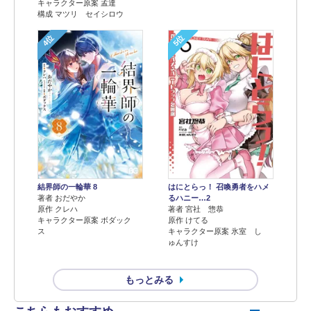
キャラクター原案 孟達
構成 マツリ セイシロウ
4位
5位
結界師の一輪華 8
はにとらっ！ 召喚勇者をハメ
著者 おだやか
るハニー…2
原作 クレハ
著者 宮社 惣恭
キャラクター原案 ボダック
原作 けてる
ス
キャラクター原案 氷室 し
ゅんすけ
もっとみる