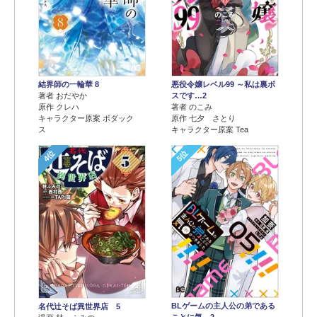
結界師の一輪華 8
悪役令嬢レベル99 ～私は裏ボ
著者 おだやか
スです…2
原作 クレハ
著者 のこみ
キャラクター原案 ボダック
原作 七夕 さとり
ス
キャラクター原案 Tea
4位
5位
BLゲームの主人公の弟である
名代辻そば異世界店 5
ことに気…2