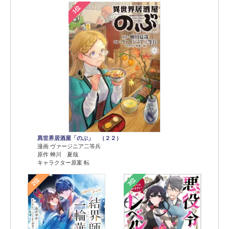
1位
異世界居酒屋「のぶ」 （２２）
漫画 ヴァージニア二等兵
原作 蝉川 夏哉
キャラクター原案 転
2位
3位