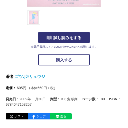
試し読みをする
※電子書籍ストアBOOK☆WALKERへ移動します。
購入する
著者
ゴツボ×リュウジ
定価：
605
円
（本体
560
円＋税）
発売日：
2009年11月20日
判型：
Ｂ６変形判
ページ数：
180
ISBN：
9784047153257
ポスト
シェア
送る