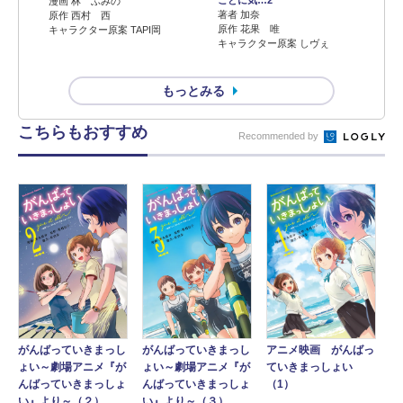
漫画 林 ふみの
著者 加奈
原作 西村 西
原作 花果 唯
キャラクター原案 TAPI岡
キャラクター原案 しヴぇ
もっとみる
こちらもおすすめ
Recommended by
がんばっていきまっし
がんばっていきまっし
アニメ映画 がんばっ
ょい～劇場アニメ『が
ょい～劇場アニメ『が
ていきまっしょい
んばっていきまっしょ
んばっていきまっしょ
（1）
い』より～（２）
い』より～（３）