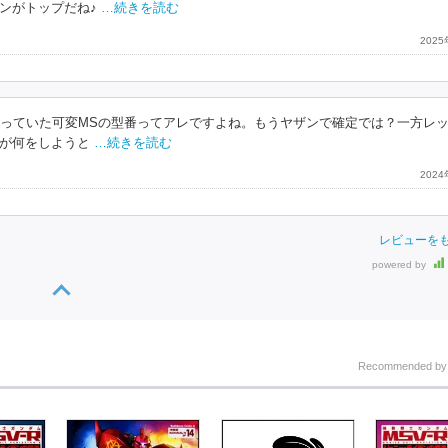
ンがトップだね♪
…続きを読む
202
乗っていた可変MSの型番ってアレですよね。もうヤザンで確定では？一方レ
が何をしようと
…続きを読む
202
レビューを
powered by
Recommended b