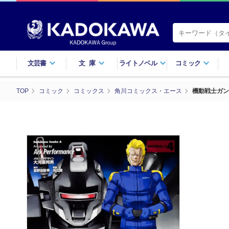
文芸書
文庫
ライトノベル
コミック
TOP
コミック
コミックス
角川コミックス・エース
機動戦士ガン