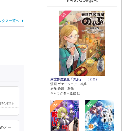
KADOKAWA調べ
1位
ックス一覧へ
異世界居酒屋「のぶ」 （２２）
漫画 ヴァージニア二等兵
原作 蝉川 夏哉
キャラクター原案 転
2位
3位
6年10月21日
強のオー