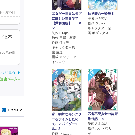
5年08月25日
乙女ゲー世界はモブ
結界師の一輪華 8
に厳しい世界です
著者 おだやか
【共和国編】 ０
原作 クレハ
２
キャラクター原
制作 FTops
案 ボダックス
ッドと不
原作 三嶋 与夢
作画 行々狸
キャラクター原
案 孟達
4年09月29日
構成 マツリ セ
イシロウ
4位
5位
もっと見る
y
不老不死少女の苗床
私、蜘蛛なモンスタ
旅行記 ５
ーをテイムしたの
漫画 ふじはん
で、スパイダーシ
原作 ルナ・ウサ
ル…2
ギ
作画 さんねこ