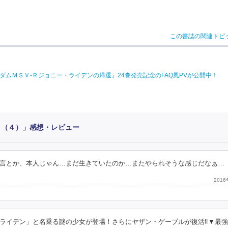
この書誌の関連トピ
ダムＭＳＶ‐Ｒジョニー・ライデンの帰還』24巻発売記念のFAQ風PVが公開中！
 （４）」感想・レビュー
言とか、本人じゃん…まだ生きていたのか…またやられそうな感じだなぁ…
201
ライデン」と名乗る謎の少女が登場！さらにヤザン・ゲーブルが復活‼▼最