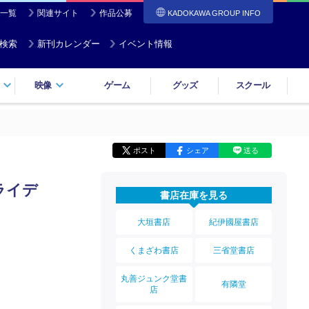
一覧
関連サイト
作品公募
KADOKAWA GROUP INFO
検索
新刊カレンダー
イベント情報
映像
ゲーム
グッズ
スクール
ポスト
シェア
送る
ライデ
書店在庫を見る
大垣書店
紀伊國屋書店
くまざわ書店
三省堂書店
丸善ジュンク堂書
有隣堂
店