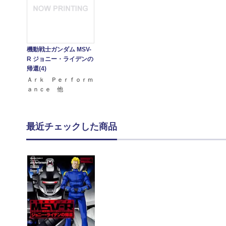
機動戦士ガンダム MSV-
R ジョニー・ライデンの
帰還(4)
Ａｒｋ Ｐｅｒｆｏｒｍ
ａｎｃｅ 他
最近チェックした商品