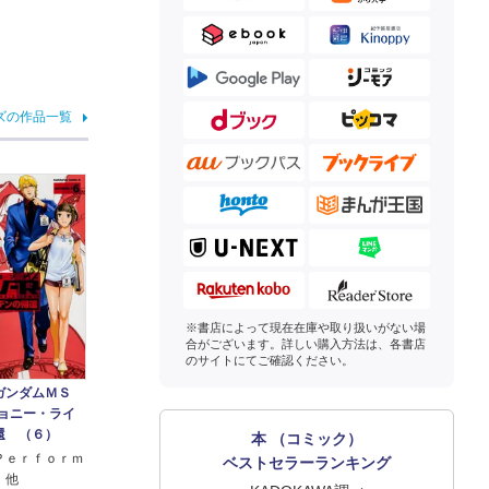
ズの作品一覧
※書店によって現在在庫や取り扱いがない場
合がございます。詳しい購入方法は、各書店
のサイトにてご確認ください。
ガンダムＭＳ
ジョニー・ライ
還 （６）
本 （コミック）
Ｐｅｒｆｏｒｍ
ベストセラーランキング
 他