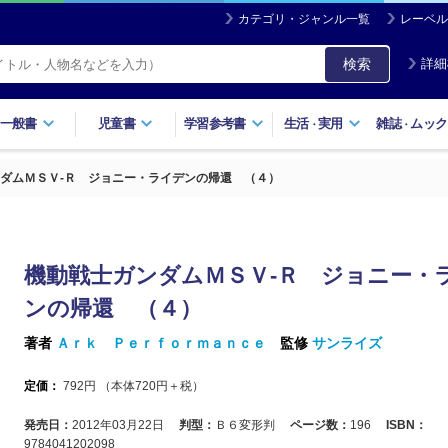
カテゴリ・ジャンル一覧
レーベル
検索
詳細
一般書
児童書
学習参考書
生活
実用
雑誌
ムック
・
・
ダムＭＳＶ‐Ｒ ジョニー・ライデンの帰還 （４）
機動戦士ガンダムＭＳＶ‐Ｒ ジョニー・
ンの帰還 （４）
著者
Ａｒｋ Ｐｅｒｆｏｒｍａｎｃｅ
監修
サンライズ
定価：
792
円 （本体
720
円＋税）
発売日：
2012年03月22日
判型：
Ｂ６変形判
ページ数：
196
ISBN：
9784041202098