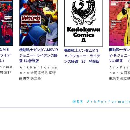
ムＭＳ
機動戦士ガンダムMSV-R
機動戦士ガン
機動戦士ガンダムＭＳ
・ライデ
ジョニー・ライデンの帰
Ｖ‐Ｒジョニ
Ｖ‐Ｒジョニー・ライデ
１）
還 14 特装版
ンの帰還 （
ンの帰還 26 特装版
ｏｒｍａ
ＡｒｋＰｅｒｆｏｒｍａ
ＡｒｋＰｅｒ
男 富野
ｎｃｅ 大河原邦男 富野
ｎｃｅ 大河
由悠季 矢立肇
由悠季 矢立
著者名「ＡｒｋＰｅｒｆｏｒｍａｎ