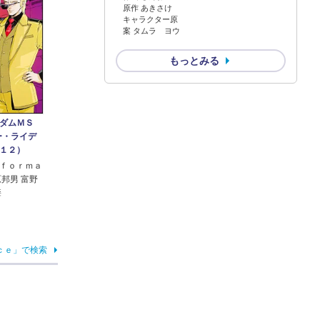
原作 あきさけ
キャラクター原
案 タムラ ヨウ
もっとみる
ダムＭＳ
ー・ライデ
１２）
ｆｏｒｍａ
原邦男 富野
肇
ｃｅ」で検索