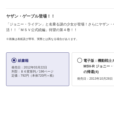
ヤザン・ゲーブル登場！！
「ジョニー・ライデン」と名乗る謎の少女が登場！さらにヤザン・
活！！「ＭＳＶ公式続編」待望の第４巻！！
※画像は表紙及び帯等、実際とは異なる場合があります。
紙書籍
電子版：機動戦士
MSV-R ジョニー
発売日：2012年03月22日
判型：Ｂ６変形判／196ページ
の帰還(4)
定価：792円（本体720円＋税）
発売日：2013年10月28日