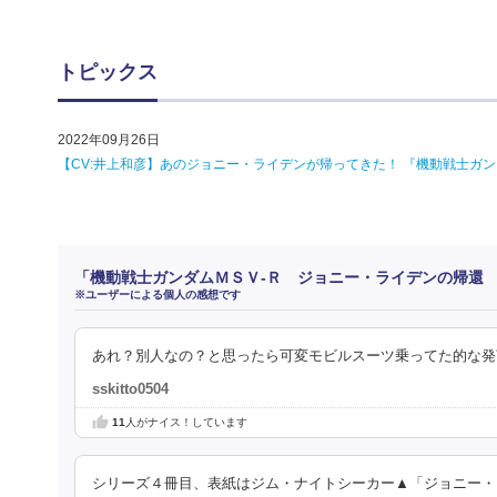
トピックス
2022年09月26日
【CV:井上和彦】あのジョニー・ライデンが帰ってきた！ 『機動戦士ガン
「機動戦士ガンダムＭＳＶ‐Ｒ ジョニー・ライデンの帰還
※ユーザーによる個人の感想です
あれ？別人なの？と思ったら可変モビルスーツ乗ってた的な発
sskitto0504
11
人がナイス！しています
シリーズ４冊目、表紙はジム・ナイトシーカー▲「ジョニー・