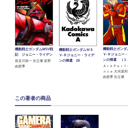
機動戦士ガンダ
機動戦士ガンダムMSV戦
機動戦士ガンダムＭＳ
Ｖ‐Ｒジョニー
記 ジョニー・ライデン
Ｖ‐Ｒジョニー・ライデ
ンの帰還 （１
ンの帰還 26
長谷川裕一 矢立肇 富野
ＡｒｋＰｅｒｆ
由悠季
ｎｃｅ 大河原邦
由悠季 矢立肇
この著者の商品