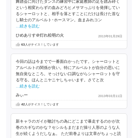
舞踏会に向けたダンスの練習中に家庭教師の足を踏み砕く
という相変わらずの血みどろヒメサマっぷりを発揮してい
るシャーロットと、相手を落とすことにだけは長けた首な
し騎士のアルベルト･ホースマン。血まみれコン
…続きを読む
ひめありす＠灯れ松明の火
2013年01月29日
63
人がナイス！しています
今回の話は今までで一番面白かったです。シャーロットと
アルベルトの関係が良い。特にアルベルトが自分の思いに
無自覚なところ。そっけない口調ながらシャーロットを守
る守る。ほんとニヤニヤしちゃいます。さてと次
…続きを読む
みぃー
2013年03月11日
42
人がナイス！しています
新キャラのガイが敵討ちの為にどこまで暴走するのかが次
巻のカギなのかな？セシルもまだまだ操り人形のような人
生が続くようだしなぁ。 ただ前巻よりは文章がちょっと読