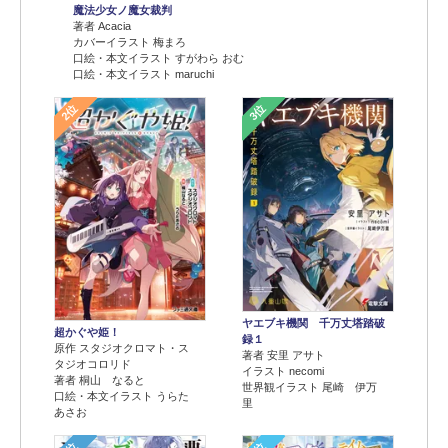
魔法少女ノ魔女裁判
著者 Acacia
カバーイラスト 梅まろ
口絵・本文イラスト すがわら おむ
口絵・本文イラスト maruchi
2位
3位
ヤエブキ機関 千万丈塔踏破
超かぐや姫！
録１
原作 スタジオクロマト・ス
著者 安里 アサト
タジオコロリド
イラスト necomi
著者 桐山 なると
世界観イラスト 尾崎 伊万
口絵・本文イラスト うらた
里
あさお