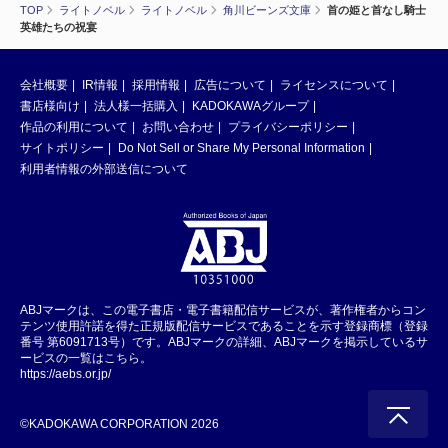
TOP
ライトノベル
ライトノベル
角川ビーンズ文庫
首の姫と首なし騎士
英雄たちの祝宴
会社概要
IR情報
採用情報
広告について
ライセンスについて
書店様向け
法人様一括購入
KADOKAWAグループ
作品の利用について
お問い合わせ
プライバシーポリシー
サイトポリシー
Do Not Sell or Share My Personal Information
利用者情報の外部送信について
ABJマークは、この電子書店・電子書籍配信サービスが、著作権者からコン
テンツ使用許諾を得た正規版配信サービスであることを示す登録商標（登録
番号 第6091713号）です。ABJマークの詳細、ABJマークを掲示しているサ
ービスの一覧はこちら。
https://aebs.or.jp/
©KADOKAWA CORPORATION 2026