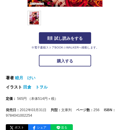
試し読みをする
※電子書籍ストアBOOK☆WALKERへ移動します。
購入する
著者
睦月 けい
イラスト
田倉 トヲル
定価：
565
円
（本体
514
円＋税）
発売日：
2012年03月31日
判型：
文庫判
ページ数：
256
ISBN：
9784041002254
ポスト
シェア
送る