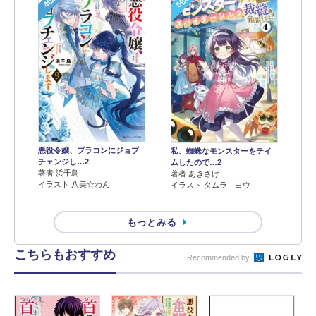
4位
5位
悪役令嬢、ブラコンにジョブ
私、蜘蛛なモンスターをテイ
チェンジし…2
ムしたので…2
著者 浜千鳥
著者 あきさけ
イラスト 八美☆わん
イラスト タムラ ヨウ
もっとみる
こちらもおすすめ
Recommended by