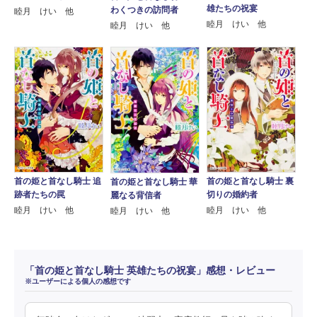
雄たちの祝宴
わくつきの訪問者
睦月 けい 他
睦月 けい 他
睦月 けい 他
首の姫と首なし騎士 追
首の姫と首なし騎士 裏
首の姫と首なし騎士 華
跡者たちの罠
切りの婚約者
麗なる背信者
睦月 けい 他
睦月 けい 他
睦月 けい 他
「首の姫と首なし騎士 英雄たちの祝宴」感想・レビュー
※ユーザーによる個人の感想です